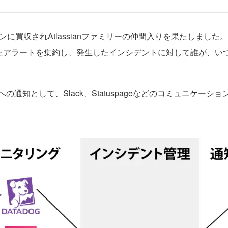
買収されAtlassianファミリーの仲間入りを果たしました。Opsg
から検知したアラートを集約し、発生したインシデントに対して誰が
知として、Slack、Statuspageなどのコミュニケー