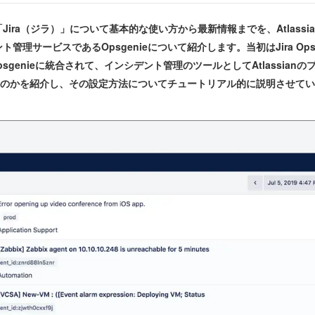
ra（ジラ）」について基本的な使い方から最新情報までを、Atlass
管理サービスであるOpsgenieについて紹介します。当初はJira O
 OpsはOpsgenieに統合されて、インシデント管理のツールとしてAtlas
製品なのかを紹介し、その設定方法についてチュートリアル的に説明させて