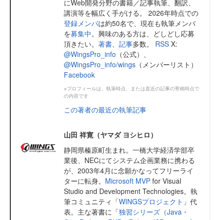
にWeb開発分野の書籍／記事執筆、翻訳、
講演等を幅広く手がける。 2026年時点での
登録メンバ
は約50名で、現在も執筆メンバ
を
募集中
。興味のある方は、どしどし応募
頂きたい。
著書
、
記事
多数。
RSS
X:
@WingsPro_info
（公式）、
@WingsPro_info/wings
（メンバーリスト）
Facebook
※プロフィールは、執筆時点、または直近の記事の寄稿時点で
の内容です
この著者の最近の執筆記事
山田 祥寛（ヤマダ ヨシヒロ）
静岡県榛原町生まれ。一橋大学経済学部卒
業後、NECにてシステム企画業務に携わる
が、2003年4月に念願かなってフリーライ
ターに転身。
Microsoft MVP
for Visual
Studio and Development Technologies。執
筆コミュニティ「
WINGSプロジェクト
」代
表。主な著書に「
独習シリーズ（Java・