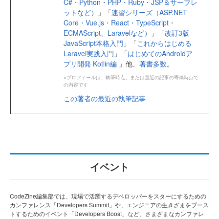
C#・Python・PHP・Ruby・JSP＆サーブレ
ットなど）
」「
速習シリーズ（ASP.NET
Core・Vue.js・React・TypeScript・
ECMAScript、Laravelなど）
」「
改訂3版
JavaScript本格入門
」「
これからはじめる
Laravel実践入門
」「
はじめてのAndroidア
プリ開発 Kotlin編
」他、
著書多数
。
※プロフィールは、執筆時点、または直近の記事の寄稿時点で
の内容です
この著者の最近の執筆記事
イベント
CodeZine編集部では、現場で活躍するデベロッパーをスターにするための
カンファレンス「Developers Summit」や、エンジニアの生きざまをブース
トするためのイベント「Developers Boost」など、さまざまなカンファレ