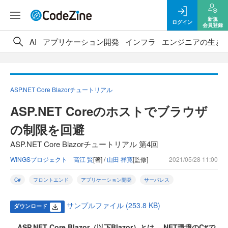
新規
ログイン
会員登録
AI
アプリケーション開発
インフラ
エンジニアの生き
ASP.NET Core Blazorチュートリアル
ASP.NET Coreのホストでブラウザ
の制限を回避
ASP.NET Core Blazorチュートリアル 第4回
WINGSプロジェクト 高江 賢
[著] /
山田 祥寛
[監修]
2021/05/28 11:00
C#
フロントエンド
アプリケーション開発
サーバレス
サンプルファイル (253.8 KB)
ダウンロード
ASP.NET Core Blazor（以下Blazor）とは、.NET環境のC#で