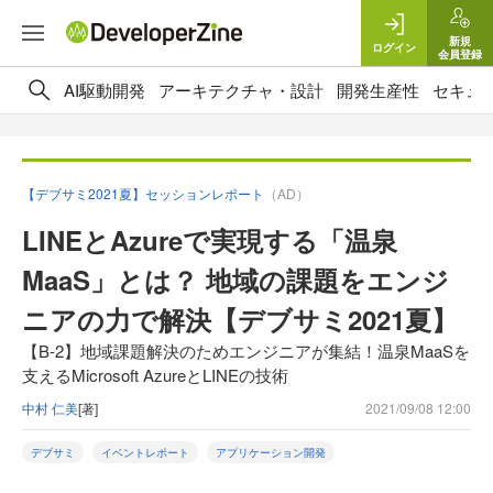
新規
ログイン
会員登録
AI駆動開発
アーキテクチャ・設計
開発生産性
セキュ
【デブサミ2021夏】セッションレポート
（AD）
LINEとAzureで実現する「温泉
MaaS」とは？ 地域の課題をエンジ
ニアの力で解決【デブサミ2021夏】
【B-2】地域課題解決のためエンジニアが集結！温泉MaaSを
支えるMicrosoft AzureとLINEの技術
中村 仁美
[著]
2021/09/08 12:00
デブサミ
イベントレポート
アプリケーション開発