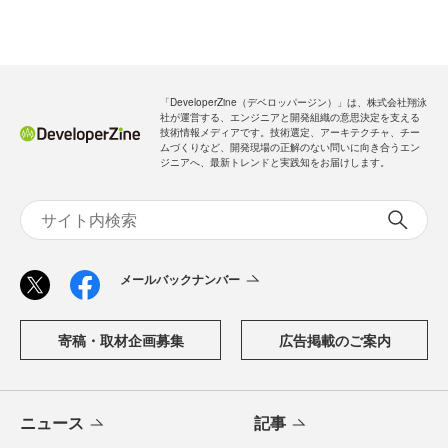
「DeveloperZine（デベロッパージン）」は、株式会社翔泳
社が運営する、エンジニアと開発組織の意思決定を支える
技術情報メディアです。技術選定、アーキテクチャ、チー
ムづくりなど、開発現場の正解のない問いに向き合うエン
ジニアへ、最新トレンドと実践知をお届けします。
メールバックナンバー
寄稿・取材企画募集
広告掲載のご案内
ニュース
記事