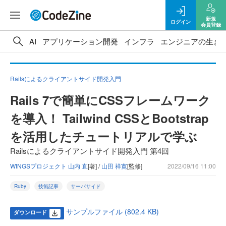
新規
ログイン
会員登録
AI
アプリケーション開発
インフラ
エンジニアの生き
Railsによるクライアントサイド開発入門
Rails 7で簡単にCSSフレームワーク
を導入！ Tailwind CSSとBootstrap
を活用したチュートリアルで学ぶ
Railsによるクライアントサイド開発入門 第4回
WINGSプロジェクト 山内 直
[著] /
山田 祥寛
[監修]
2022/09/16 11:00
Ruby
技術記事
サーバサイド
サンプルファイル (802.4 KB)
ダウンロード