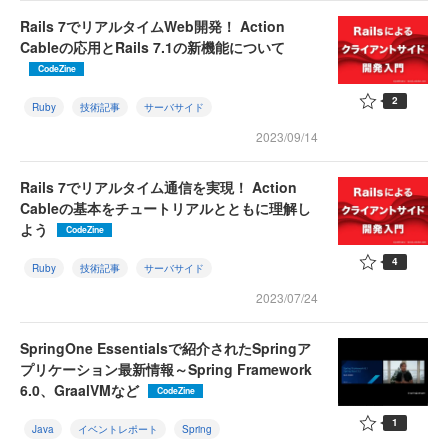
Rails 7でリアルタイムWeb開発！ Action
Cableの応用とRails 7.1の新機能について
CodeZine
2
Ruby
技術記事
サーバサイド
2023/09/14
Rails 7でリアルタイム通信を実現！ Action
Cableの基本をチュートリアルとともに理解し
よう
CodeZine
4
Ruby
技術記事
サーバサイド
2023/07/24
SpringOne Essentialsで紹介されたSpringア
プリケーション最新情報～Spring Framework
6.0、GraalVMなど
CodeZine
1
Java
イベントレポート
Spring