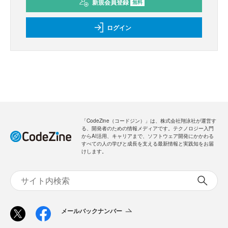
新規会員登録
無料
ログイン
「CodeZine（コードジン）」は、株式会社翔泳社が運営す
る、開発者のための情報メディアです。テクノロジー入門
からAI活用、キャリアまで、ソフトウェア開発にかかわる
すべての人の学びと成長を支える最新情報と実践知をお届
けします。
メールバックナンバー