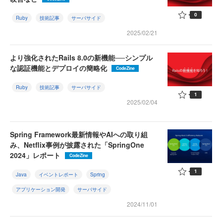
0
Ruby
技術記事
サーバサイド
2025/02/21
より強化されたRails 8.0の新機能──シンプル
な認証機能とデプロイの簡略化
CodeZine
Ruby
技術記事
サーバサイド
1
2025/02/04
Spring Framework最新情報やAIへの取り組
み、Netflix事例が披露された「SpringOne
2024」レポート
CodeZine
1
Java
イベントレポート
Spring
アプリケーション開発
サーバサイド
2024/11/01