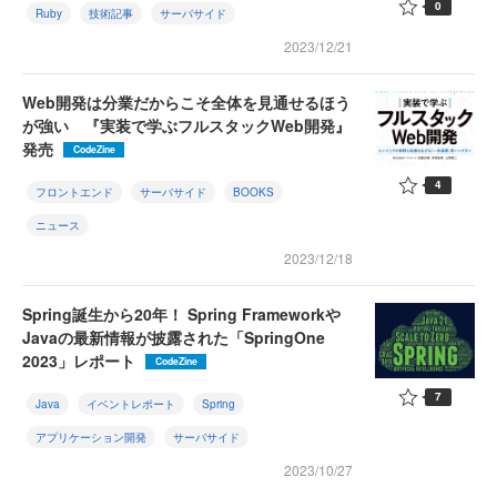
0
Ruby
技術記事
サーバサイド
2023/12/21
Web開発は分業だからこそ全体を見通せるほう
が強い 『実装で学ぶフルスタックWeb開発』
発売
CodeZine
4
フロントエンド
サーバサイド
BOOKS
ニュース
2023/12/18
Spring誕生から20年！ Spring Frameworkや
Javaの最新情報が披露された「SpringOne
2023」レポート
CodeZine
7
Java
イベントレポート
Spring
アプリケーション開発
サーバサイド
2023/10/27