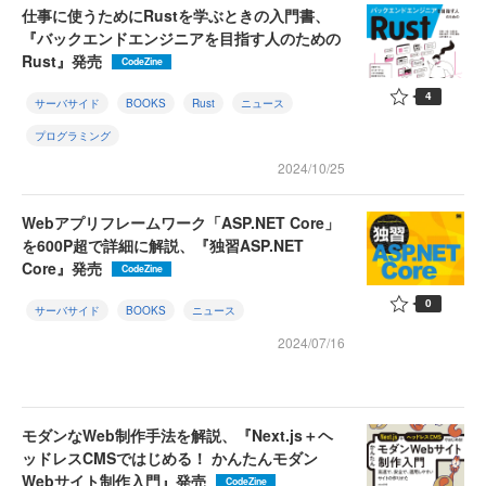
仕事に使うためにRustを学ぶときの入門書、
『バックエンドエンジニアを目指す人のための
Rust』発売
CodeZine
4
サーバサイド
BOOKS
Rust
ニュース
プログラミング
2024/10/25
Webアプリフレームワーク「ASP.NET Core」
を600P超で詳細に解説、『独習ASP.NET
Core』発売
CodeZine
0
サーバサイド
BOOKS
ニュース
2024/07/16
モダンなWeb制作手法を解説、『Next.js＋ヘ
ッドレスCMSではじめる！ かんたんモダン
Webサイト制作入門』発売
CodeZine