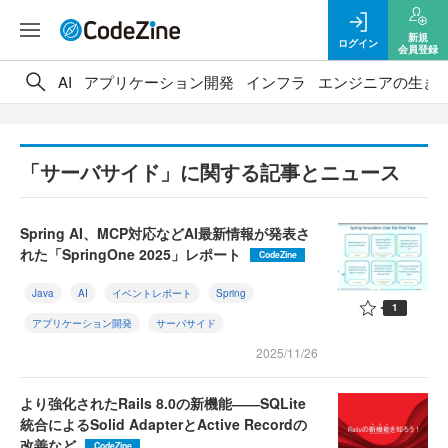
新規
ログイン
会員登録
AI
アプリケーション開発
インフラ
エンジニアの生き
「サーバサイド」に関する記事とニュース
Spring AI、MCP対応などAI最新情報が発表さ
れた「SpringOne 2025」レポート
CodeZine
Java
AI
イベントレポート
Spring
1
アプリケーション開発
サーバサイド
2025/11/26
より強化されたRails 8.0の新機能――SQLite
統合によるSolid AdapterとActive Recordの
改善など
CodeZine