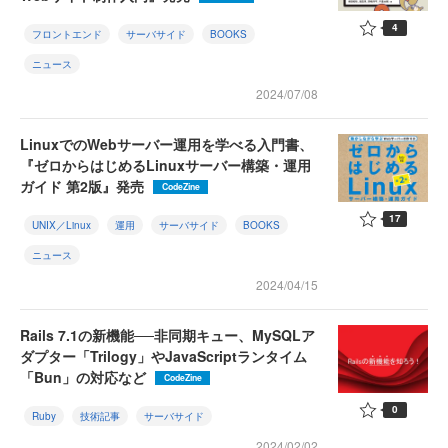
4
フロントエンド
サーバサイド
BOOKS
ニュース
2024/07/08
LinuxでのWebサーバー運用を学べる入門書、
『ゼロからはじめるLinuxサーバー構築・運用
ガイド 第2版』発売
CodeZine
17
UNIX／Linux
運用
サーバサイド
BOOKS
ニュース
2024/04/15
Rails 7.1の新機能──非同期キュー、MySQLア
ダプター「Trilogy」やJavaScriptランタイム
「Bun」の対応など
CodeZine
0
Ruby
技術記事
サーバサイド
2024/02/02