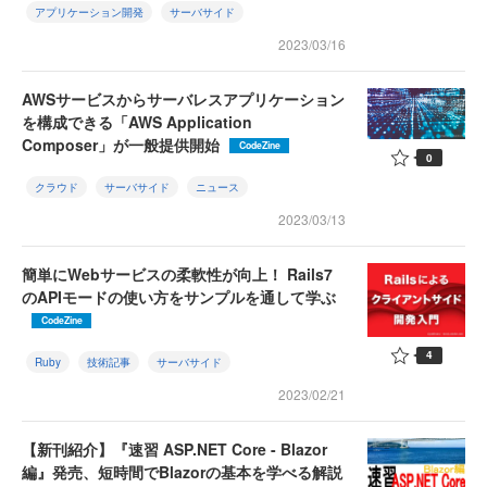
アプリケーション開発
サーバサイド
2023/03/16
AWSサービスからサーバレスアプリケーション
を構成できる「AWS Application
Composer」が一般提供開始
CodeZine
0
クラウド
サーバサイド
ニュース
2023/03/13
簡単にWebサービスの柔軟性が向上！ Rails7
のAPIモードの使い方をサンプルを通して学ぶ
CodeZine
4
Ruby
技術記事
サーバサイド
2023/02/21
【新刊紹介】『速習 ASP.NET Core - Blazor
編』発売、短時間でBlazorの基本を学べる解説