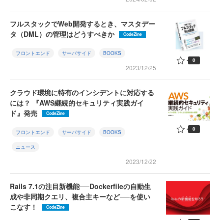
フルスタックでWeb開発するとき、マスタデー
タ（DML）の管理はどうすべきか
CodeZine
フロントエンド
サーバサイド
BOOKS
0
2023/12/25
クラウド環境に特有のインシデントに対応する
には？ 『AWS継続的セキュリティ実践ガイ
ド』発売
CodeZine
0
フロントエンド
サーバサイド
BOOKS
ニュース
2023/12/22
Rails 7.1の注目新機能──Dockerfileの自動生
成や非同期クエリ、複合主キーなど──を使い
こなす！
CodeZine