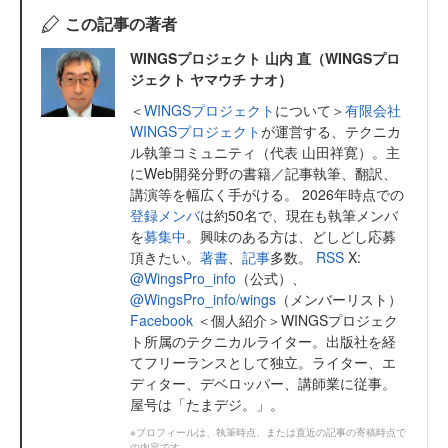
この記事の著者
WINGSプロジェクト 山内 直（WINGSプロ
ジェクト ヤマウチ ナオ）
＜
WINGSプロジェクト
について＞
有限会社
WINGSプロジェクト
が運営する、テクニカ
ル執筆コミュニティ（代表 山田祥寛）。主
にWeb開発分野の書籍／記事執筆、翻訳、
講演等を幅広く手がける。 2026年時点での
登録メンバ
は約50名で、現在も執筆メンバ
を
募集中
。興味のある方は、どしどし応募
頂きたい。
著書
、
記事
多数。
RSS
X:
@WingsPro_info
（公式）、
@WingsPro_info/wings
（メンバーリスト）
Facebook
＜個人紹介＞WINGSプロジェク
ト所属のテクニカルライター。出版社を経
てフリーランスとして独立。ライター、エ
ディター、デベロッパー、講師業に従事。
屋号は「たまデジ。」。
※プロフィールは、執筆時点、または直近の記事の寄稿時点で
の内容です