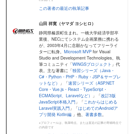
この著者の最近の執筆記事
山田 祥寛（ヤマダ ヨシヒロ）
静岡県榛原町生まれ。一橋大学経済学部卒
業後、NECにてシステム企画業務に携わる
が、2003年4月に念願かなってフリーライ
ターに転身。
Microsoft MVP
for Visual
Studio and Development Technologies。執
筆コミュニティ「
WINGSプロジェクト
」代
表。主な著書に「
独習シリーズ（Java・
C#・Python・PHP・Ruby・JSP＆サーブレ
ットなど）
」「
速習シリーズ（ASP.NET
Core・Vue.js・React・TypeScript・
ECMAScript、Laravelなど）
」「
改訂3版
JavaScript本格入門
」「
これからはじめる
Laravel実践入門
」「
はじめてのAndroidア
プリ開発 Kotlin編
」他、
著書多数
。
※プロフィールは、執筆時点、または直近の記事の寄稿時点で
の内容です