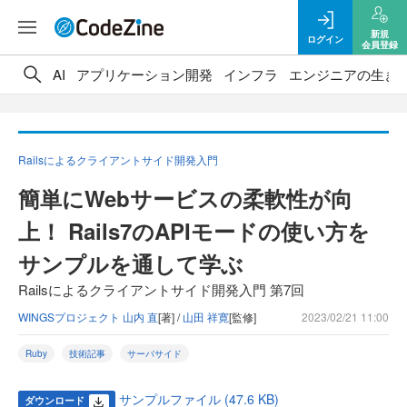
新規
ログイン
会員登録
AI
アプリケーション開発
インフラ
エンジニアの生き
Railsによるクライアントサイド開発入門
簡単にWebサービスの柔軟性が向
上！ Rails7のAPIモードの使い方を
サンプルを通して学ぶ
Railsによるクライアントサイド開発入門 第7回
WINGSプロジェクト 山内 直
[著] /
山田 祥寛
[監修]
2023/02/21 11:00
Ruby
技術記事
サーバサイド
サンプルファイル (47.6 KB)
ダウンロード