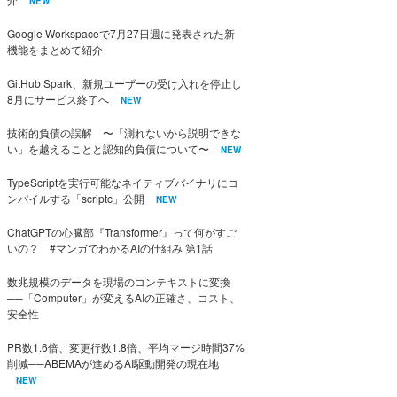
NEW
Google Workspaceで7月27日週に発表された新
機能をまとめて紹介
GitHub Spark、新規ユーザーの受け入れを停止し
8月にサービス終了へ
NEW
技術的負債の誤解 〜「測れないから説明できな
い」を越えることと認知的負債について〜
NEW
TypeScriptを実行可能なネイティブバイナリにコ
ンパイルする「scriptc」公開
NEW
ChatGPTの心臓部『Transformer』って何がすご
いの？ #マンガでわかるAIの仕組み 第1話
数兆規模のデータを現場のコンテキストに変換
──「Computer」が変えるAIの正確さ、コスト、
安全性
PR数1.6倍、変更行数1.8倍、平均マージ時間37%
削減──ABEMAが進めるAI駆動開発の現在地
NEW