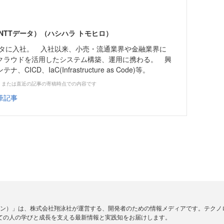
NTTデータ）（ハシハラ トモヒロ）
データに入社。 入社以来、小売・流通業界や金融業界に
クラウドを活用したシステム構築、運用に携わる。 興
ICD、IaC(Infrastructure as Code)等。
、または直近の記事の寄稿時点での内容です
筆記事
ードジン）」は、株式会社翔泳社が運営する、開発者のための情報メディアです。テク
ての人の学びと成長を支える最新情報と実践知をお届けします。