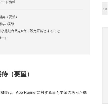
ップデート情報
10
する期待（要望）
機能の実装
の最小起動台数を0台に設定可能とすること
サポート
る期待（要望）
ス機能は、App Runnerに対する最も要望のあった機