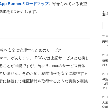
App Runnerのロードマップ
に寄せられている要望
機能を3つ紹介します。
新
2026
PR
──
報を安全に管理するためのサービス
2026
meter Store）があります。 ECSでは上記サービスと連携し
技術
越え
とが可能ですが、App Runnerのサービス自体
ていません。そのため、秘匿情報を安全に取得する
2026
AI
群に接続して秘匿情報を取得するような実装を実施
ち筋
クト
2026
大量
Co