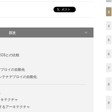
ポスト
3
4
目次
5
6
やECSとの比較
7
デプロイの自動化
へのコンテナデプロイの自動化
8
点
ーキテクチャ
9
利用するアーキテクチャ