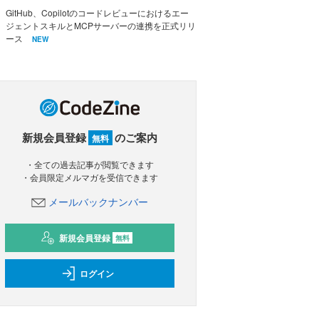
GitHub、Copilotのコードレビューにおけるエー
ジェントスキルとMCPサーバーの連携を正式リリ
ース
NEW
新規会員登録
のご案内
無料
・全ての過去記事が閲覧できます
・会員限定メルマガを受信できます
メールバックナンバー
新規会員登録
無料
ログイン