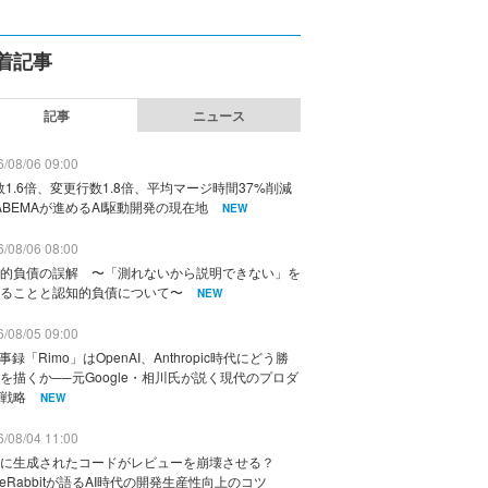
着記事
記事
ニュース
/08/06 09:00
数1.6倍、変更行数1.8倍、平均マージ時間37%削減
ABEMAが進めるAI駆動開発の現在地
NEW
/08/06 08:00
的負債の誤解 〜「測れないから説明できない」を
ることと認知的負債について〜
NEW
/08/05 09:00
議事録「Rimo」はOpenAI、Anthropic時代にどう勝
を描くか──元Google・相川氏が説く現代のプロダ
戦略
NEW
/08/04 11:00
に生成されたコードがレビューを崩壊させる？
deRabbitが語るAI時代の開発生産性向上のコツ