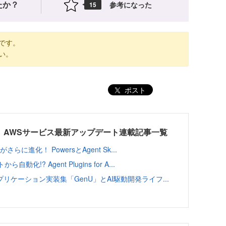
たか？
参考になった
15
です。
い。
ポスト
 AWSサービス最新アップデート連載記事一覧
さらに進化！ PowersとAgent Sk...
? Agent Plugins for A...
プリケーション実装集「GenU」とAI駆動開発ライフ...