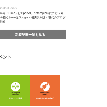
/08/05 09:00
議事録「Rimo」はOpenAI、Anthropic時代にどう勝
を描くか──元Google・相川氏が説く現代のプロダ
戦略
新着記事一覧を見る
ベント