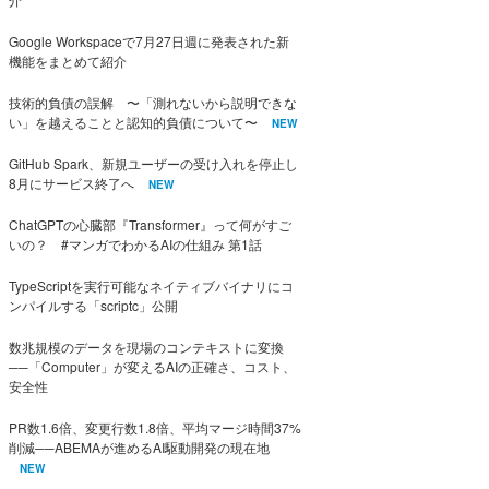
Google Workspaceで7月27日週に発表された新
機能をまとめて紹介
技術的負債の誤解 〜「測れないから説明できな
い」を越えることと認知的負債について〜
NEW
GitHub Spark、新規ユーザーの受け入れを停止し
8月にサービス終了へ
NEW
ChatGPTの心臓部『Transformer』って何がすご
いの？ #マンガでわかるAIの仕組み 第1話
TypeScriptを実行可能なネイティブバイナリにコ
ンパイルする「scriptc」公開
数兆規模のデータを現場のコンテキストに変換
──「Computer」が変えるAIの正確さ、コスト、
安全性
PR数1.6倍、変更行数1.8倍、平均マージ時間37%
削減──ABEMAが進めるAI駆動開発の現在地
NEW