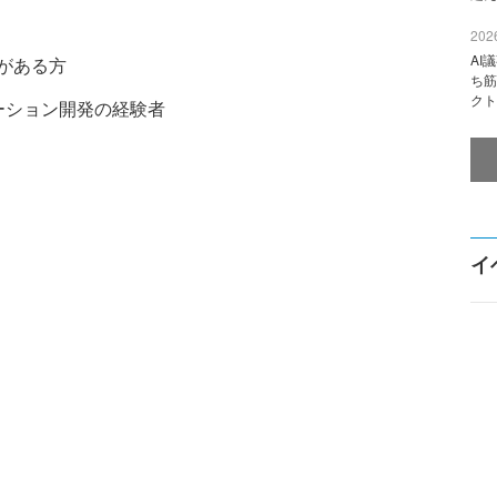
2026
AI
解がある方
ち筋
クト
プリケーション開発の経験者
イ