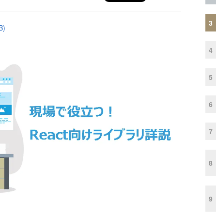
3
B)
4
5
6
7
8
9