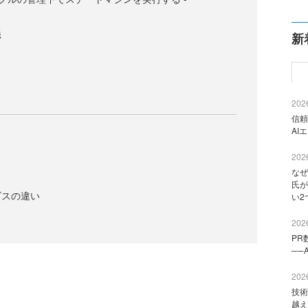
義
新
2026
信頼
AI
ス
2026
なぜ
氏が
ビスの違い
い2
2026
PR
──
2026
技術
越え