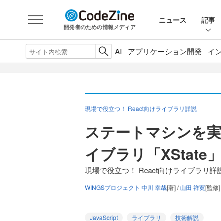
ニュース
記事
開発者のための情報メディア
AI
アプリケーション開発
イ
現場で役立つ！ React向けライブラリ詳説
ステートマシンを実装す
イブラリ「XState
現場で役立つ！ React向けライブラリ詳説
WINGSプロジェクト 中川 幸哉
[著] /
山田 祥寛
[監修]
JavaScript
ライブラリ
技術解説