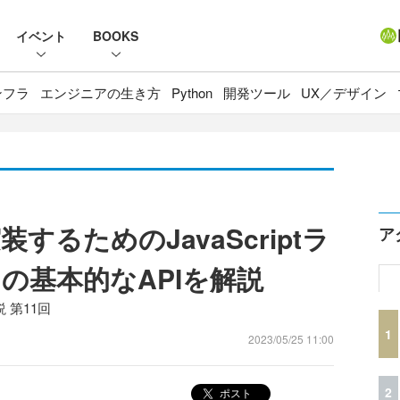
イベント
BOOKS
ンフラ
エンジニアの生き方
Python
開発ツール
UX／デザイン
るためのJavaScriptラ
ア
」の基本的なAPIを解説
 第11回
1
2023/05/25 11:00
2
ポスト