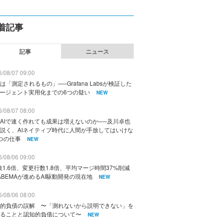
着記事
記事
ニュース
/08/07 09:00
は「測定されるもの」──Grafana Labsが検証した
エージェント実用化までの6つの疑い
NEW
/08/07 08:00
AIで速く作れても成果は増えないのか──及川卓也
説く、AIネイティブ時代に人間が手放してはいけな
つの仕事
NEW
/08/06 09:00
数1.6倍、変更行数1.8倍、平均マージ時間37%削減
ABEMAが進めるAI駆動開発の現在地
NEW
/08/06 08:00
的負債の誤解 〜「測れないから説明できない」を
ることと認知的負債について〜
NEW