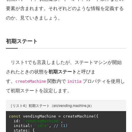
要素が含まれます。それぞれどのような情報を定義する
のか、見ていきましょう。
初期ステート
リスト1でも言及しましたが、ステートマシンが開始
されたときの状態を
初期ステート
と呼びま
す。
関数内で
プロパティを使用し
createMachine
initia
て初期ステートを設定します。
［リスト4］初期ステート（src/vending.machine.js）
const
 vendingMachine 
=
 createMachine
({
  id
:
'vendingMachine'
,
  initial
:
'idle'
,
// (1)
  states
:
{