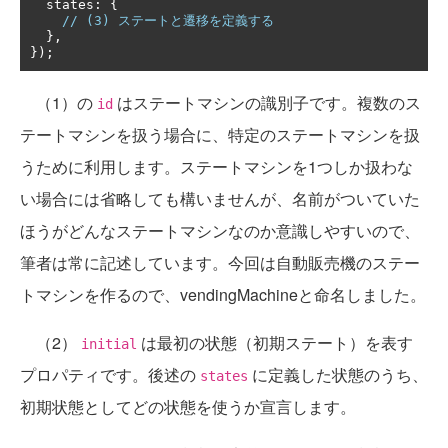
  states
:
{
// (3) ステートと遷移を定義する
},
});
（1）の
はステートマシンの識別子です。複数のス
id
テートマシンを扱う場合に、特定のステートマシンを扱
うために利用します。ステートマシンを1つしか扱わな
い場合には省略しても構いませんが、名前がついていた
ほうがどんなステートマシンなのか意識しやすいので、
筆者は常に記述しています。今回は自動販売機のステー
トマシンを作るので、vendingMachineと命名しました。
（2）
は最初の状態（初期ステート）を表す
initial
プロパティです。後述の
に定義した状態のうち、
states
初期状態としてどの状態を使うか宣言します。