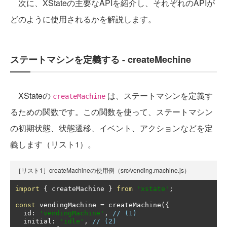
次に、XStateの主要なAPIを紹介し、それぞれのAPIが
どのように使用されるかを解説します。
ステートマシンを定義する - createMechine
XStateの
は、ステートマシンを定義す
createMachine
るための関数です。この関数を使って、ステートマシン
の初期状態、状態遷移、イベント、アクションなどを定
義します（リスト1）。
［リスト1］createMachineの使用例（src/vending.machine.js）
import
{
 createMachine 
}
from
'xstate'
;
const
 vendingMachine 
=
 createMachine
({
  id
:
'vendingMachine'
,
// (1)
  initial
:
'idle'
,
// (2)