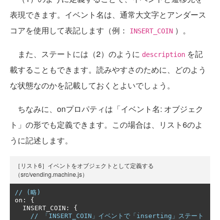
表現できます。イベント名は、通常大文字とアンダース
コアを使用して表記します（例：
）。
INSERT_COIN
また、ステートには（2）のように
を記
description
載することもできます。読みやすさのために、どのよう
な状態なのかを記載しておくとよいでしょう。
ちなみに、onプロパティは「イベント名: オブジェク
ト」の形でも定義できます。この場合は、リスト6のよ
うに記述します。
［リスト6］イベントをオブジェクトとして定義する
（src/vending.machine.js）
// (略)
on
:
{
  INSERT_COIN
:
{
// 「INSERT_COIN」イベントで「inserting」ステート