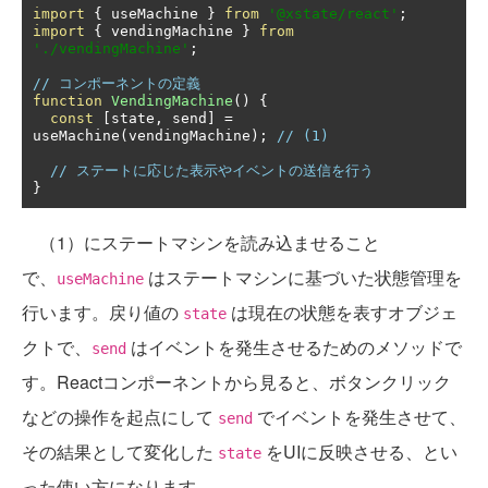
import
{
 useMachine 
}
from
'@xstate/react'
;
import
{
 vendingMachine 
}
from
'./vendingMachine'
;
// コンポーネントの定義
function
VendingMachine
()
{
const
[
state
,
 send
]
=
useMachine
(
vendingMachine
);
// (1)
// ステートに応じた表示やイベントの送信を行う
}
（1）にステートマシンを読み込ませること
で、
はステートマシンに基づいた状態管理を
useMachine
行います。戻り値の
は現在の状態を表すオブジェ
state
クトで、
はイベントを発生させるためのメソッドで
send
す。Reactコンポーネントから見ると、ボタンクリック
などの操作を起点にして
でイベントを発生させて、
send
その結果として変化した
をUIに反映させる、とい
state
った使い方になります。