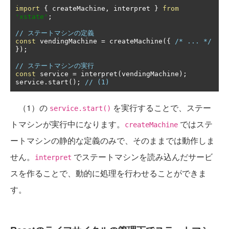
import
{
 createMachine
,
 interpret 
}
from
'xstate'
;
// ステートマシンの定義
const
 vendingMachine 
=
 createMachine
({
/* ... */
});
// ステートマシンの実行
const
 service 
=
 interpret
(
vendingMachine
);
service
.
start
();
// (1)
（1）の
を実行することで、ステー
service.start()
トマシンが実行中になります。
ではステ
createMachine
ートマシンの静的な定義のみで、そのままでは動作しま
せん。
でステートマシンを読み込んだサービ
interpret
スを作ることで、動的に処理を行わせることができま
す。