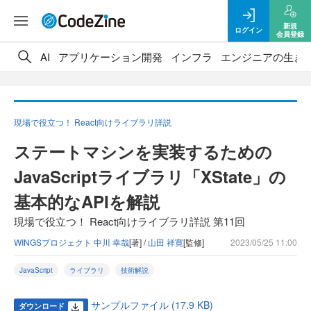
新規
ログイン
会員登録
AI
アプリケーション開発
インフラ
エンジニアの生き
現場で役立つ！ React向けライブラリ詳説
ステートマシンを実装するための
JavaScriptライブラリ「XState」の
基本的なAPIを解説
現場で役立つ！ React向けライブラリ詳説 第11回
WINGSプロジェクト 中川 幸哉
[著] /
山田 祥寛
[監修]
2023/05/25 11:00
JavaScript
ライブラリ
技術解説
サンプルファイル (17.9 KB)
ダウンロード