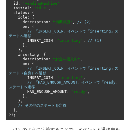
  id
:
'vendingMachine'
,
  initial
:
'idle'
,
  states
:
{
    idle
:
{
      description
:
"初期状態"
,
// (2)
      on
:
{
// 「INSERT_COIN」イベントで「inserting」ス
テートへ遷移
        INSERT_COIN
:
'inserting'
,
// (1)
},
},
    inserting
:
{
      description
:
"お金を投入中"
,
      on
:
{
// 「INSERT_COIN」イベントで「inserting」ス
テート（自身）へ遷移
        INSERT_COIN
:
"inserting"
,
// 「HAS_ENOUGH_AMOUNT」イベントで「ready」
ステートへ遷移
        HAS_ENOUGH_AMOUNT
:
"ready"
,
},
},
// その他のステートを定義
},
});
（1）のように定義することで、イベントと遷移先を