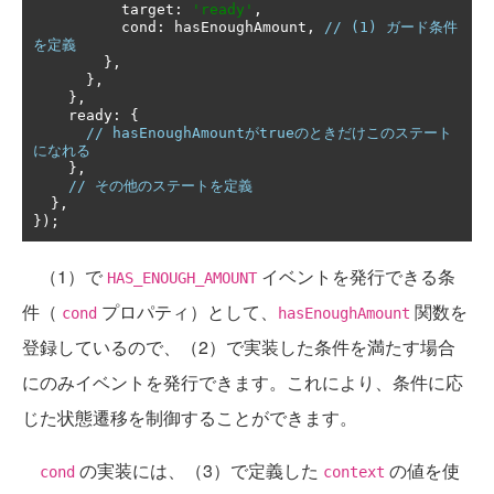
          target
:
'ready'
,
          cond
:
 hasEnoughAmount
,
// (1) ガード条件
を定義
},
},
},
    ready
:
{
// hasEnoughAmountがtrueのときだけこのステート
になれる
},
// その他のステートを定義
},
});
（1）で
イベントを発行できる条
HAS_ENOUGH_AMOUNT
件（
プロパティ）として、
関数を
cond
hasEnoughAmount
登録しているので、（2）で実装した条件を満たす場合
にのみイベントを発行できます。これにより、条件に応
じた状態遷移を制御することができます。
の実装には、（3）で定義した
の値を使
cond
context