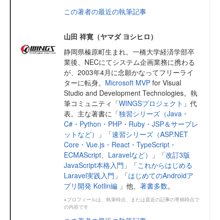
この著者の最近の執筆記事
山田 祥寛（ヤマダ ヨシヒロ）
静岡県榛原町生まれ。一橋大学経済学部卒
業後、NECにてシステム企画業務に携わる
が、2003年4月に念願かなってフリーライ
ターに転身。
Microsoft MVP
for Visual
Studio and Development Technologies。執
筆コミュニティ「
WINGSプロジェクト
」代
表。主な著書に「
独習シリーズ（Java・
C#・Python・PHP・Ruby・JSP＆サーブレ
ットなど）
」「
速習シリーズ（ASP.NET
Core・Vue.js・React・TypeScript・
ECMAScript、Laravelなど）
」「
改訂3版
JavaScript本格入門
」「
これからはじめる
Laravel実践入門
」「
はじめてのAndroidア
プリ開発 Kotlin編
」他、
著書多数
。
※プロフィールは、執筆時点、または直近の記事の寄稿時点で
の内容です