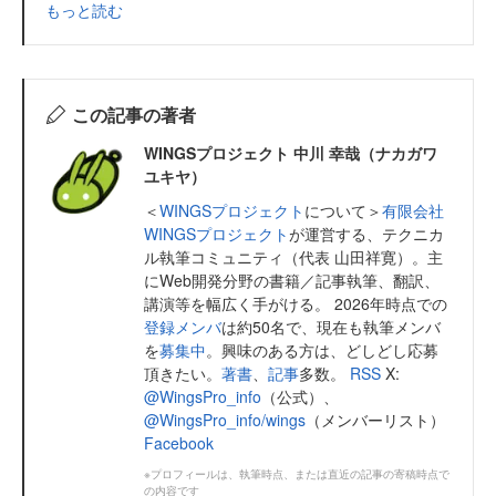
もっと読む
この記事の著者
WINGSプロジェクト 中川 幸哉（ナカガワ
ユキヤ）
＜
WINGSプロジェクト
について＞
有限会社
WINGSプロジェクト
が運営する、テクニカ
ル執筆コミュニティ（代表 山田祥寛）。主
にWeb開発分野の書籍／記事執筆、翻訳、
講演等を幅広く手がける。 2026年時点での
登録メンバ
は約50名で、現在も執筆メンバ
を
募集中
。興味のある方は、どしどし応募
頂きたい。
著書
、
記事
多数。
RSS
X:
@WingsPro_info
（公式）、
@WingsPro_info/wings
（メンバーリスト）
Facebook
※プロフィールは、執筆時点、または直近の記事の寄稿時点で
の内容です