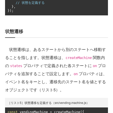
// 状態を定義する
},
});
状態遷移
状態遷移は、あるステートから別のステートへ移動す
ることを指します。状態遷移は、
関数内
createMachine
の
プロパティで定義された各ステートに
プロ
states
on
パティを追加することで設定します。
プロパティは、
on
イベント名をキーとし、遷移先のステート名を値とする
オブジェクトです（リスト5）。
［リスト5］状態遷移を定義する（src/vending.machine.js）
const
 vendingMachine 
=
 createMachine
({