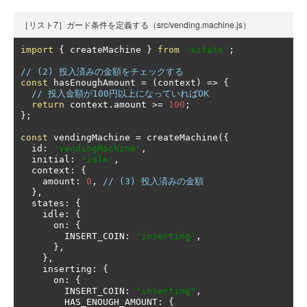
［リスト7］ガード条件を定義する（src/vending.machine.js）
import
{
 createMachine 
}
from
'xstate'
;
// (2) 投入済みの金額をチェックする
const
 hasEnoughAmount 
=
(
context
)
=>
{
// 投入金額が100円以上になっていればOK
return
 context
.
amount 
>=
100
;
};
const
 vendingMachine 
=
 createMachine
({
  id
:
'vendingMachine'
,
  initial
:
'idle'
,
  context
:
{
    amount
:
0
,
// (3) 投入済みの金額
},
  states
:
{
    idle
:
{
      on
:
{
        INSERT_COIN
:
'inserting'
,
},
},
    inserting
:
{
      on
:
{
        INSERT_COIN
:
"inserting"
,
        HAS_ENOUGH_AMOUNT
:
{