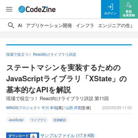
新規
ログイン
会員登録
AI
アプリケーション開発
インフラ
エンジニアの生き
現場で役立つ！ React向けライブラリ詳説
ステートマシンを実装するための
JavaScriptライブラリ「XState」の
基本的なAPIを解説
現場で役立つ！ React向けライブラリ詳説 第11回
WINGSプロジェクト 中川 幸哉
[著] /
山田 祥寛
[監修]
2023/05/25 11:00
JavaScript
ライブラリ
技術解説
サンプルファイル (17.9 KB)
ダウンロード