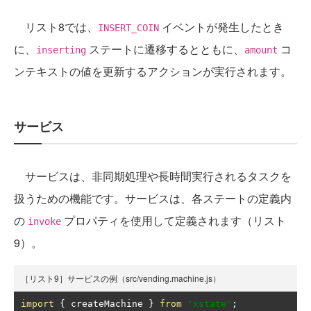
リスト8では、
イベントが発生したとき
INSERT_COIN
に、
ステートに遷移するとともに、
コ
inserting
amount
ンテキストの値を更新するアクションが実行されます。
サービス
サービスは、非同期処理や長時間実行されるタスクを
扱うための機能です。サービスは、各ステートの定義内
の
プロパティを使用して定義されます（リスト
invoke
9）。
［リスト9］サービスの例（src/vending.machine.js）
import
{
 createMachine 
}
from
'xstate'
;