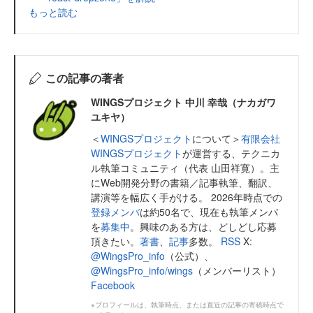
もっと読む
この記事の著者
WINGSプロジェクト 中川 幸哉（ナカガワ
ユキヤ）
＜
WINGSプロジェクト
について＞
有限会社
WINGSプロジェクト
が運営する、テクニカ
ル執筆コミュニティ（代表 山田祥寛）。主
にWeb開発分野の書籍／記事執筆、翻訳、
講演等を幅広く手がける。 2026年時点での
登録メンバ
は約50名で、現在も執筆メンバ
を
募集中
。興味のある方は、どしどし応募
頂きたい。
著書
、
記事
多数。
RSS
X:
@WingsPro_info
（公式）、
@WingsPro_info/wings
（メンバーリスト）
Facebook
※プロフィールは、執筆時点、または直近の記事の寄稿時点で