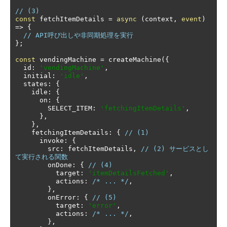
// (3)
const
 fetchItemDetails 
=
async
(
context
,
event
)
=>
{
// API呼び出しや非同期処理を実行
};
const
 vendingMachine 
=
 createMachine
({
  id
:
'vendingMachine'
,
  initial
:
'idle'
,
  states
:
{
    idle
:
{
      on
:
{
        SELECT_ITEM
:
'fetchingItemDetails'
,
},
},
    fetchingItemDetails
:
{
// (1)
      invoke
:
{
        src
:
 fetchItemDetails
,
// (2) サービスとし
て実行される関数
        onDone
:
{
// (4)
          target
:
'itemDetailsFetched'
,
          actions
:
/* ... */
,
},
        onError
:
{
// (5)
          target
:
'error'
,
          actions
:
/* ... */
,
},