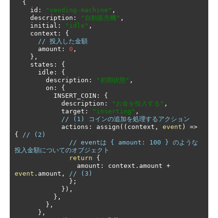
{
    id
:
"vending-machine"
,
    description
:
"自動販売機"
,
    initial
:
"idle"
,
    context
:
{
// 投入した金額
      amount
:
0
,
},
    states
:
{
      idle
:
{
        description
:
"初期状態"
,
        on
:
{
          INSERT_COIN
:
{
            description
:
"お金を投入する"
,
            target
:
"inserting"
,
// (1) コインの追加を処理するアクション
            actions
:
 assign
((
context
,
event
)
=>
{
// (2)
// eventは { amount: 100 } のような
投入金額についてのオブジェクト
return
{
                amount
:
 context
.
amount 
+
event
.
amount
,
// (3)
};
}),
},
},
},