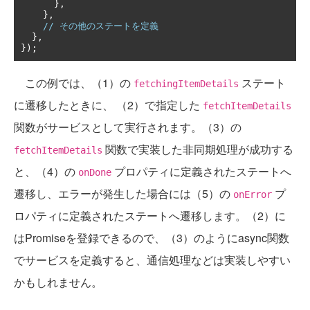
},
},
// その他のステートを定義
},
});
この例では、（1）の
ステート
fetchingItemDetails
に遷移したときに、 （2）で指定した
fetchItemDetails
関数がサービスとして実行されます。（3）の
関数で実装した非同期処理が成功する
fetchItemDetails
と、（4）の
プロパティに定義されたステートへ
onDone
遷移し、エラーが発生した場合には（5）の
プ
onError
ロパティに定義されたステートへ遷移します。（2）に
はPromiseを登録できるので、（3）のようにasync関数
でサービスを定義すると、通信処理などは実装しやすい
かもしれません。