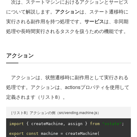
次は、ステートマシンにおけるアクションとサービス
について解説します。
アクション
は、ステート遷移時に
実行される副作用を持つ処理です。
サービス
は、非同期
処理や長時間実行されるタスクを扱うための機能です。
アクション
アクションは、状態遷移時に副作用として実行される
処理です。アクションは、actionsプロパティを使用して
定義されます（リスト8）。
［リスト8］アクションの例（src/vending.machine.js）
import
{
 createMachine
,
 assign 
}
from
"xstate"
;
export
const
 machine 
=
 createMachine
(