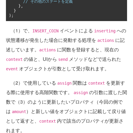
// その他のステートを定義
},
}
);
（1）で、
イベントによる
への
INSERT_COIN
inserting
状態遷移が発生した場合に発動する処理を
に記
actions
述しています。
に関数を登録すると、現在の
actions
の値と、UIから
メソッドなどで送られた
context
send
オブジェクトが引数として受け取れます。
event
（2）で使用している
関数は
を更新す
assign
context
る際に使用する高階関数です。
の引数に渡した関
assign
数で（3）のように更新したいプロパティ（今回の例で
は
）と新しい値をオブジェクトに記載して戻り値
amount
として返すと、
内で該当のプロパティが更新さ
context
れます。