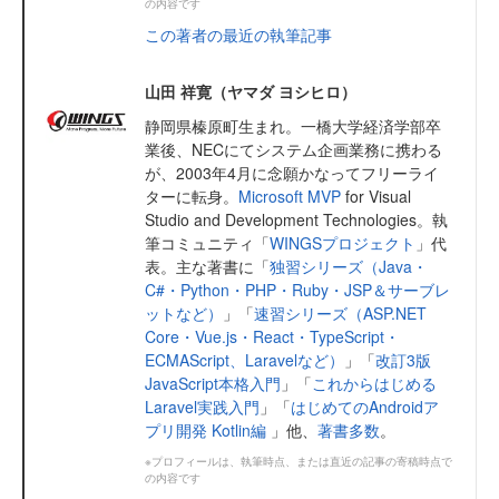
の内容です
この著者の最近の執筆記事
山田 祥寛（ヤマダ ヨシヒロ）
静岡県榛原町生まれ。一橋大学経済学部卒
業後、NECにてシステム企画業務に携わる
が、2003年4月に念願かなってフリーライ
ターに転身。
Microsoft MVP
for Visual
Studio and Development Technologies。執
筆コミュニティ「
WINGSプロジェクト
」代
表。主な著書に「
独習シリーズ（Java・
C#・Python・PHP・Ruby・JSP＆サーブレ
ットなど）
」「
速習シリーズ（ASP.NET
Core・Vue.js・React・TypeScript・
ECMAScript、Laravelなど）
」「
改訂3版
JavaScript本格入門
」「
これからはじめる
Laravel実践入門
」「
はじめてのAndroidア
プリ開発 Kotlin編
」他、
著書多数
。
※プロフィールは、執筆時点、または直近の記事の寄稿時点で
の内容です