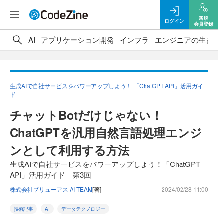
新規
ログイン
会員登録
AI
アプリケーション開発
インフラ
エンジニアの生き
生成AIで自社サービスをパワーアップしよう！ 「ChatGPT API」活用ガイ
ド
チャットBotだけじゃない！
ChatGPTを汎用自然言語処理エンジ
ンとして利用する方法
生成AIで自社サービスをパワーアップしよう！「ChatGPT
API」活用ガイド 第3回
株式会社ブリューアス AI-TEAM
[著]
2024/02/28 11:00
技術記事
AI
データテクノロジー