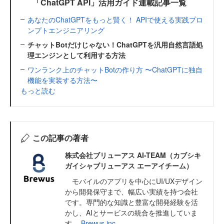
「ChatGPT API」活用ガイド連載記事一覧
あなたのChatGPTをもっと賢く！ APIで使える実践プロ
ンプトエンジニアリング
チャットBotだけじゃない！ChatGPTを汎用自然言語処
理エンジンとして利用する方法
ワンランク上のチャットBotの作り方 〜ChatGPTに独自
機能を実装する方法〜
もっと読む
この記事の著者
株式会社ブリューアス AI-TEAM（カブシキ
ガイシャブリューアス エーアイチーム）
モバイルのアプリを中心にUI/UXデザイン
から開発保守まで、幅広い実績を持つ会社
です。専門的な知識と豊富な開発経験を活
かし、AIとサービスの統合を推進していま
す。
Brewus.inc