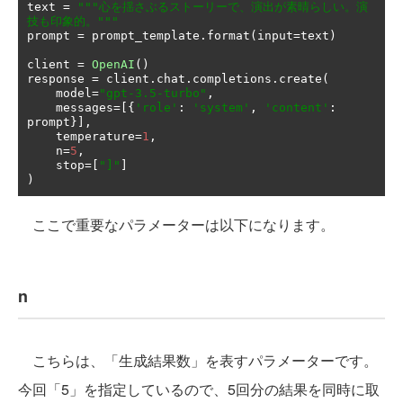
text 
=
"""心を揺さぶるストーリーで、演出が素晴らしい。演
技も印象的。"""
prompt 
=
 prompt_template
.
format
(
input
=
text
)
client 
=
OpenAI
()
response 
=
 client
.
chat
.
completions
.
create
(
    model
=
"gpt-3.5-turbo"
,
    messages
=[{
'role'
:
'system'
,
'content'
:
prompt
}],
    temperature
=
1
,
    n
=
5
,
    stop
=[
"]"
]
)
ここで重要なパラメーターは以下になります。
n
こちらは、「生成結果数」を表すパラメーターです。
今回「5」を指定しているので、5回分の結果を同時に取