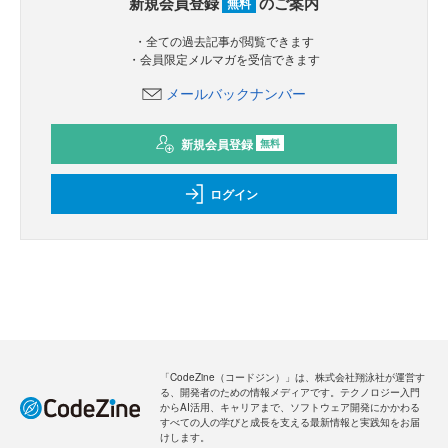
新規会員登録
のご案内
無料
・全ての過去記事が閲覧できます
・会員限定メルマガを受信できます
メールバックナンバー
新規会員登録
無料
ログイン
「CodeZine（コードジン）」は、株式会社翔泳社が運営す
る、開発者のための情報メディアです。テクノロジー入門
からAI活用、キャリアまで、ソフトウェア開発にかかわる
すべての人の学びと成長を支える最新情報と実践知をお届
けします。