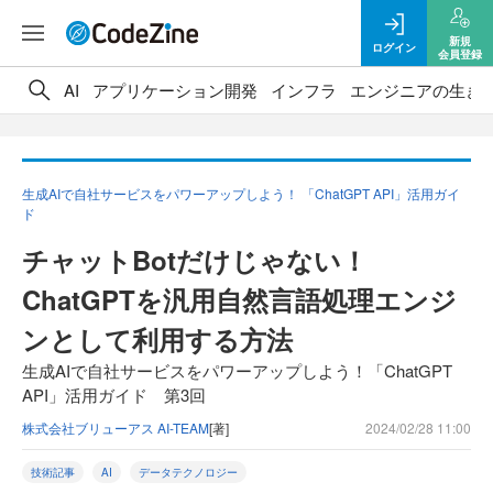
新規
ログイン
会員登録
AI
アプリケーション開発
インフラ
エンジニアの生き
生成AIで自社サービスをパワーアップしよう！ 「ChatGPT API」活用ガイ
ド
チャットBotだけじゃない！
ChatGPTを汎用自然言語処理エンジ
ンとして利用する方法
生成AIで自社サービスをパワーアップしよう！「ChatGPT
API」活用ガイド 第3回
株式会社ブリューアス AI-TEAM
[著]
2024/02/28 11:00
技術記事
AI
データテクノロジー