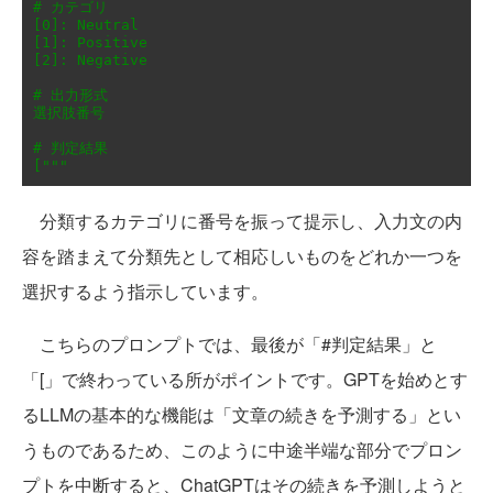
# カテゴリ

[0]: Neutral

[1]: Positive

[2]: Negative

# 出力形式

選択肢番号

# 判定結果

["""
分類するカテゴリに番号を振って提示し、入力文の内
容を踏まえて分類先として相応しいものをどれか一つを
選択するよう指示しています。
こちらのプロンプトでは、最後が「#判定結果」と
「[」で終わっている所がポイントです。GPTを始めとす
るLLMの基本的な機能は「文章の続きを予測する」とい
うものであるため、このように中途半端な部分でプロン
プトを中断すると、ChatGPTはその続きを予測しようと