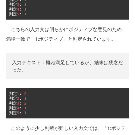
判定
3
:
1
判定
4
:
1
判定
5
:
1
こちらの入力文は明らかにポジティブな意見のため、
満場一致で「1:ポジティブ」と判定されています。
入力テキスト：概ね満足しているが、結末は残念だ
った。
判定
1
:
2
判定
2
:
1
判定
3
:
2
判定
4
:
1
判定
5
:
1
このように少し判断が難しい入力文では、「1:ポジテ