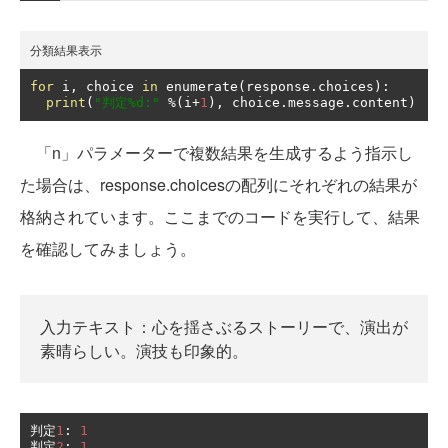
分類結果表示
for
 i
,
 choice 
in
 enumerate
(
response
.
choices
):
print
(
"判定%d:"
%(
i
+
1
),
 choice
.
message
.
content
)
「n」パラメーターで複数結果を生成するよう指示し
た場合は、response.choicesの配列にそれぞれの結果が
格納されています。ここまでのコードを実行して、結果
を確認してみましょう。
入力テキスト：心を揺さぶるストーリーで、演出が
素晴らしい。演技も印象的。
判定
1
:
1
判定
2
:
1