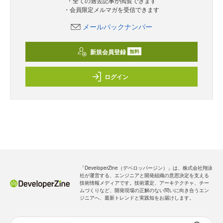
・全ての過去記事が閲覧できます
・会員限定メルマガを受信できます
メールバックナンバー
新規会員登録
無料
ログイン
「DeveloperZine（デベロッパージン）」は、株式会社翔泳
社が運営する、エンジニアと開発組織の意思決定を支える
技術情報メディアです。技術選定、アーキテクチャ、チー
ムづくりなど、開発現場の正解のない問いに向き合うエン
ジニアへ、最新トレンドと実践知をお届けします。