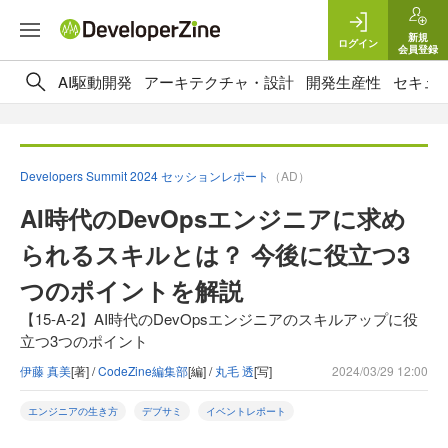
新規
ログイン
会員登録
AI駆動開発
アーキテクチャ・設計
開発生産性
セキュ
Developers Summit 2024 セッションレポート
（AD）
AI時代のDevOpsエンジニアに求め
られるスキルとは？ 今後に役立つ3
つのポイントを解説
【15-A-2】AI時代のDevOpsエンジニアのスキルアップに役
立つ3つのポイント
伊藤 真美
[著] /
CodeZine編集部
[編] /
丸毛 透
[写]
2024/03/29 12:00
エンジニアの生き方
デブサミ
イベントレポート