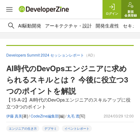
新規
ログイン
会員登録
AI駆動開発
アーキテクチャ・設計
開発生産性
セキュ
Developers Summit 2024 セッションレポート
（AD）
AI時代のDevOpsエンジニアに求め
られるスキルとは？ 今後に役立つ3
つのポイントを解説
【15-A-2】AI時代のDevOpsエンジニアのスキルアップに役
立つ3つのポイント
伊藤 真美
[著] /
CodeZine編集部
[編] /
丸毛 透
[写]
2024/03/29 12:00
エンジニアの生き方
デブサミ
イベントレポート