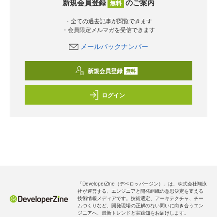
新規会員登録
のご案内
無料
・全ての過去記事が閲覧できます
・会員限定メルマガを受信できます
メールバックナンバー
新規会員登録
無料
ログイン
「DeveloperZine（デベロッパージン）」は、株式会社翔泳
社が運営する、エンジニアと開発組織の意思決定を支える
技術情報メディアです。技術選定、アーキテクチャ、チー
ムづくりなど、開発現場の正解のない問いに向き合うエン
ジニアへ、最新トレンドと実践知をお届けします。