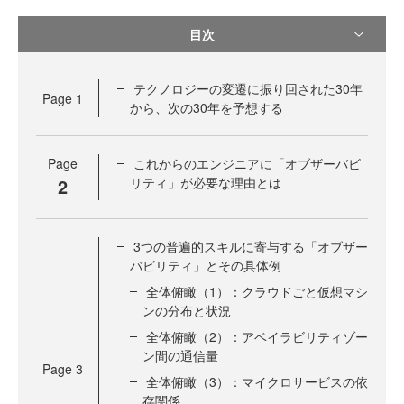
目次
テクノロジーの変遷に振り回された30年
Page
1
から、次の30年を予想する
Page
これからのエンジニアに「オブザーバビ
2
リティ」が必要な理由とは
3つの普遍的スキルに寄与する「オブザー
バビリティ」とその具体例
全体俯瞰（1）：クラウドごと仮想マシ
ンの分布と状況
全体俯瞰（2）：アベイラビリティゾー
ン間の通信量
Page
3
全体俯瞰（3）：マイクロサービスの依
存関係