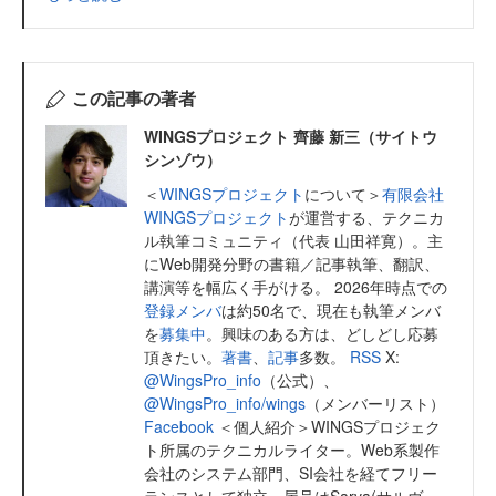
この記事の著者
WINGSプロジェクト 齊藤 新三（サイトウ
シンゾウ）
＜
WINGSプロジェクト
について＞
有限会社
WINGSプロジェクト
が運営する、テクニカ
ル執筆コミュニティ（代表 山田祥寛）。主
にWeb開発分野の書籍／記事執筆、翻訳、
講演等を幅広く手がける。 2026年時点での
登録メンバ
は約50名で、現在も執筆メンバ
を
募集中
。興味のある方は、どしどし応募
頂きたい。
著書
、
記事
多数。
RSS
X:
@WingsPro_info
（公式）、
@WingsPro_info/wings
（メンバーリスト）
Facebook
＜個人紹介＞WINGSプロジェク
ト所属のテクニカルライター。Web系製作
会社のシステム部門、SI会社を経てフリー