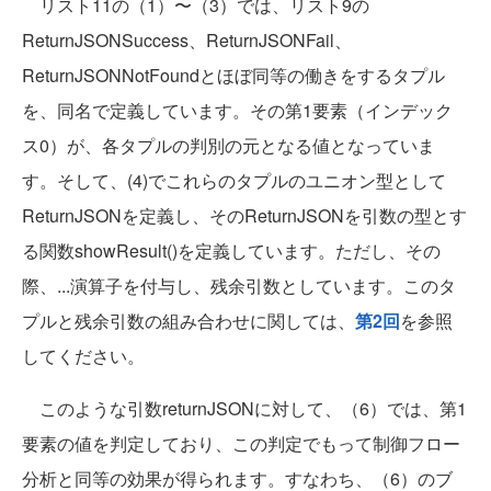
リスト11の（1）〜（3）では、リスト9の
ReturnJSONSuccess、ReturnJSONFail、
ReturnJSONNotFoundとほぼ同等の働きをするタプル
を、同名で定義しています。その第1要素（インデック
ス0）が、各タプルの判別の元となる値となっていま
す。そして、(4)でこれらのタプルのユニオン型として
ReturnJSONを定義し、そのReturnJSONを引数の型とす
る関数showResult()を定義しています。ただし、その
際、...演算子を付与し、残余引数としています。このタ
プルと残余引数の組み合わせに関しては、
第2回
を参照
してください。
このような引数returnJSONに対して、（6）では、第1
要素の値を判定しており、この判定でもって制御フロー
分析と同等の効果が得られます。すなわち、（6）のブ