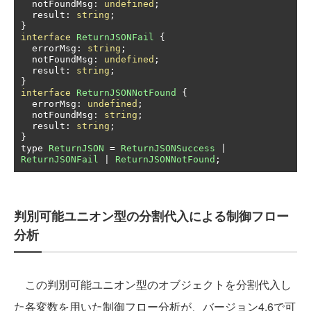
  notFoundMsg
:
undefined
;
  result
:
string
;
}
interface
ReturnJSONFail
{
  errorMsg
:
string
;
  notFoundMsg
:
undefined
;
  result
:
string
;
}
interface
ReturnJSONNotFound
{
  errorMsg
:
undefined
;
  notFoundMsg
:
string
;
  result
:
string
;
}
type 
ReturnJSON
=
ReturnJSONSuccess
|
ReturnJSONFail
|
ReturnJSONNotFound
;
判別可能ユニオン型の分割代入による制御フロー
分析
この判別可能ユニオン型のオブジェクトを分割代入し
た各変数を用いた制御フロー分析が、バージョン4.6で可