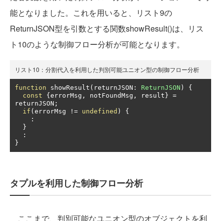
能となりました。これを用いると、リスト9の
ReturnJSON型を引数とする関数showResult()は、リス
ト10のような制御フロー分析が可能となります。
リスト10：分割代入を利用した判別可能ユニオン型の制御フロー分析
function
 showResult
(
returnJSON
:
ReturnJSON
)
{
const
{
errorMsg
,
 notFoundMsg
,
 result
}
=
returnJSON
;
if
(
errorMsg 
!=
undefined
)
{
:
}
:
}
タプルを利用した制御フロー分析
ここまで、判別可能なユニオン型のオブジェクトを利