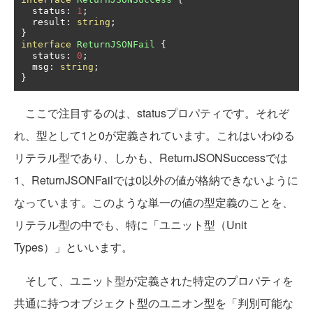
  status
:
1
;
  result
:
string
;
}
interface
ReturnJSONFail
{
  status
:
0
;
  msg
:
string
;
}
ここで注目するのは、statusプロパティです。それぞ
れ、型として1と0が定義されています。これはいわゆる
リテラル型であり、しかも、ReturnJSONSuccessでは
1、ReturnJSONFailでは0以外の値が格納できないように
なっています。このような単一の値の型定義のことを、
リテラル型の中でも、特に「ユニット型（Unit
Types）」といいます。
そして、ユニット型が定義された特定のプロパティを
共通に持つオブジェクト型のユニオン型を「判別可能な