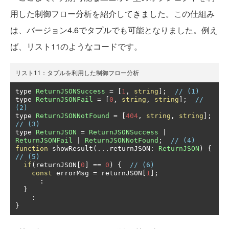
用した制御フロー分析を紹介してきました。この仕組み
は、バージョン4.6でタプルでも可能となりました。例え
ば、リスト11のようなコードです。
リスト11：タプルを利用した制御フロー分析
type 
ReturnJSONSuccess
=
[
1
,
string
];
// (1)
type 
ReturnJSONFail
=
[
0
,
string
,
string
];
// 
(2)
type 
ReturnJSONNotFound
=
[
404
,
string
,
string
];
// (3)
type 
ReturnJSON
=
ReturnJSONSuccess
|
ReturnJSONFail
|
ReturnJSONNotFound
;
// (4)
function
 showResult
(...
returnJSON
:
ReturnJSON
)
{
// (5)
if
(
returnJSON
[
0
]
==
0
)
{
// (6)
const
 errorMsg 
=
 returnJSON
[
1
];
:
}
:
}