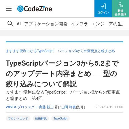
新規
ログイン
会員登録
AI
アプリケーション開発
インフラ
エンジニアの生き
ますます便利になるTypeScript！ バージョン3からの変更点と総まとめ
TypeScriptバージョン3から5.2まで
のアップデート内容まとめ ──型の
絞り込みについて解説
ますます便利になるTypeScript！ バージョン3からの変更点
と総まとめ 第4回
WINGSプロジェクト 齊藤 新三
[著] /
山田 祥寛
[監修]
2024/04/19 11:00
フロントエンド
技術解説
TypeScript