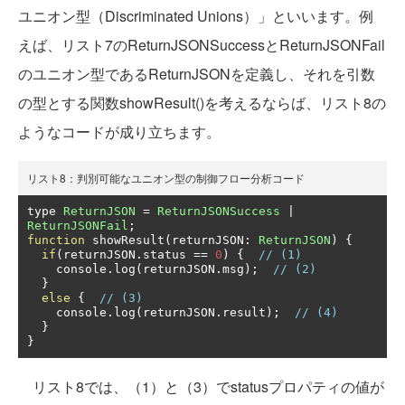
ユニオン型（Discriminated Unions）」といいます。例
えば、リスト7のReturnJSONSuccessとReturnJSONFail
のユニオン型であるReturnJSONを定義し、それを引数
の型とする関数showResult()を考えるならば、リスト8の
ようなコードが成り立ちます。
リスト8：判別可能なユニオン型の制御フロー分析コード
type 
ReturnJSON
=
ReturnJSONSuccess
|
ReturnJSONFail
;
function
 showResult
(
returnJSON
:
ReturnJSON
)
{
if
(
returnJSON
.
status 
==
0
)
{
// (1)
    console
.
log
(
returnJSON
.
msg
);
// (2)
}
else
{
// (3)
    console
.
log
(
returnJSON
.
result
);
// (4)
}
}
リスト8では、（1）と（3）でstatusプロパティの値が