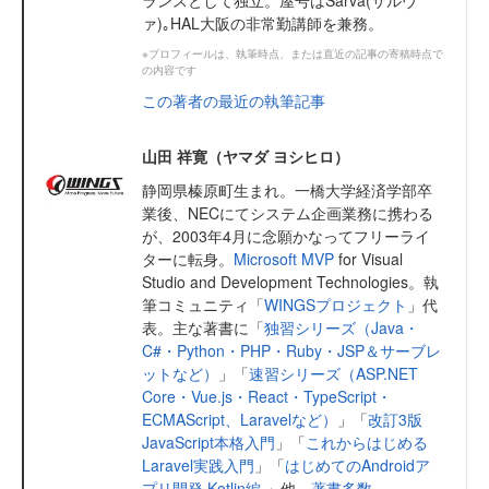
ランスとして独立。屋号はSarva(サルヴ
ァ)｡HAL大阪の非常勤講師を兼務。
※プロフィールは、執筆時点、または直近の記事の寄稿時点で
の内容です
この著者の最近の執筆記事
山田 祥寛（ヤマダ ヨシヒロ）
静岡県榛原町生まれ。一橋大学経済学部卒
業後、NECにてシステム企画業務に携わる
が、2003年4月に念願かなってフリーライ
ターに転身。
Microsoft MVP
for Visual
Studio and Development Technologies。執
筆コミュニティ「
WINGSプロジェクト
」代
表。主な著書に「
独習シリーズ（Java・
C#・Python・PHP・Ruby・JSP＆サーブレ
ットなど）
」「
速習シリーズ（ASP.NET
Core・Vue.js・React・TypeScript・
ECMAScript、Laravelなど）
」「
改訂3版
JavaScript本格入門
」「
これからはじめる
Laravel実践入門
」「
はじめてのAndroidア
プリ開発 Kotlin編
」他、
著書多数
。