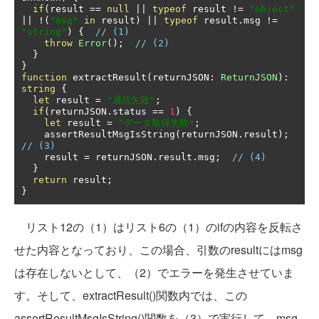
if
(
result 
==
null
||
typeof
 result 
!=
"object"
||
!(
"msg"
in
 result
)
||
typeof
 result
.
msg 
!=
"string"
)
{
// (1)
throw
Error
();
// (2)
}
}
function
 extractResult
(
returnJSON
:
ReturnJSON
):
string
{
let
 result 
=
"通信失敗"
;
if
(
returnJSON
.
status 
==
1
)
{
let
 result 
=
"データ取得失敗"
;
    assertResultMsgIsString
(
returnJSON
.
result
);
// (3)
    result 
=
 returnJSON
.
result
.
msg
;
// (4)
}
return
 result
;
}
リスト12の（1）はリスト6の（1）のifの内容を反転さ
せた内容となっており、この場合、引数のresultにはmsg
は存在しないとして、（2）でエラーを発生させていま
す。そして、extractResult()関数内では、この
assertResultMsgIsString()関数を（3）で実行して、msg