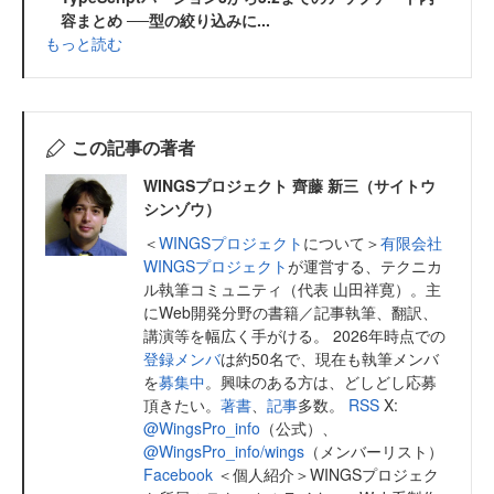
容まとめ ──型の絞り込みに...
もっと読む
この記事の著者
WINGSプロジェクト 齊藤 新三（サイトウ
シンゾウ）
＜
WINGSプロジェクト
について＞
有限会社
WINGSプロジェクト
が運営する、テクニカ
ル執筆コミュニティ（代表 山田祥寛）。主
にWeb開発分野の書籍／記事執筆、翻訳、
講演等を幅広く手がける。 2026年時点での
登録メンバ
は約50名で、現在も執筆メンバ
を
募集中
。興味のある方は、どしどし応募
頂きたい。
著書
、
記事
多数。
RSS
X:
@WingsPro_info
（公式）、
@WingsPro_info/wings
（メンバーリスト）
Facebook
＜個人紹介＞WINGSプロジェク