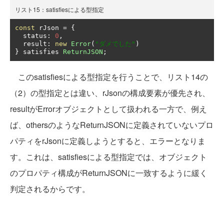
リスト15：satisfiesによる型指定
const
 rJson 
=
{
  status
:
0
,
  result
:
new
Error
(
"ダメでした"
)
}
 satisfies 
ReturnJSON
;
このsatisfiesによる型指定を行うことで、リスト14の
（2）の型指定とは違い、rJsonの構成要素が優先され、
resultがErrorオブジェクトとして扱われる一方で、例え
ば、othersのようなReturnJSONに定義されていないプロ
パティをrJsonに定義しようとすると、エラーとなりま
す。これは、satisfiesによる型指定では、オブジェクト
のプロパティ構成がReturnJSONに一致するように緩く
判定されるからです。