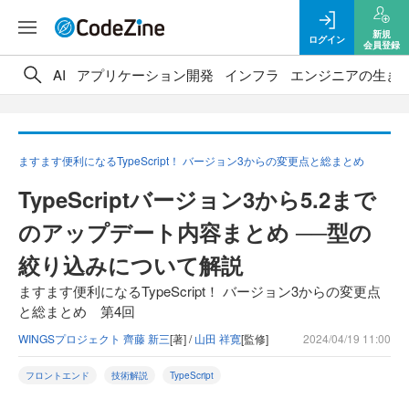
新規
ログイン
会員登録
AI
アプリケーション開発
インフラ
エンジニアの生き
ますます便利になるTypeScript！ バージョン3からの変更点と総まとめ
TypeScriptバージョン3から5.2まで
のアップデート内容まとめ ──型の
絞り込みについて解説
ますます便利になるTypeScript！ バージョン3からの変更点
と総まとめ 第4回
WINGSプロジェクト 齊藤 新三
[著] /
山田 祥寛
[監修]
2024/04/19 11:00
フロントエンド
技術解説
TypeScript