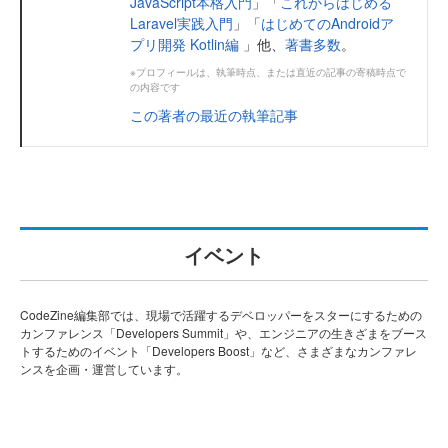
JavaScript本格入門
」「
これからはじめる
Laravel実践入門
」「
はじめてのAndroidア
プリ開発 Kotlin編
」他、
著書多数
。
※プロフィールは、執筆時点、または直近の記事の寄稿時点で
の内容です
この著者の最近の執筆記事
イベント
CodeZine編集部では、現場で活躍するデベロッパーをスターにするための
カンファレンス「Developers Summit」や、エンジニアの生きざまをブース
トするためのイベント「Developers Boost」など、さまざまなカンファレ
ンスを企画・運営しています。