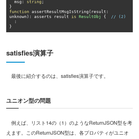
  msg
:
string
;
}
function
 assertResultMsgIsString
(
result
:
unknown
):
 asserts result 
is
ResultObj
{
// (2)
:
}
satisfies演算子
最後に紹介するのは、satisfies演算子です。
ユニオン型の問題
例えば、リスト14の（1）のようなReturnJSON型を考
えます。このReturnJSON型は、各プロパティがユニオ