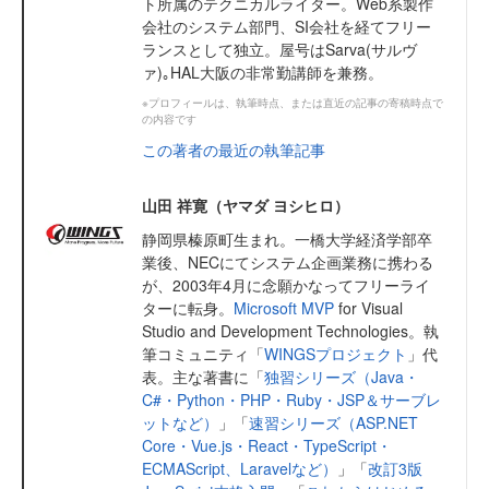
ト所属のテクニカルライター。Web系製作
会社のシステム部門、SI会社を経てフリー
ランスとして独立。屋号はSarva(サルヴ
ァ)｡HAL大阪の非常勤講師を兼務。
※プロフィールは、執筆時点、または直近の記事の寄稿時点で
の内容です
この著者の最近の執筆記事
山田 祥寛（ヤマダ ヨシヒロ）
静岡県榛原町生まれ。一橋大学経済学部卒
業後、NECにてシステム企画業務に携わる
が、2003年4月に念願かなってフリーライ
ターに転身。
Microsoft MVP
for Visual
Studio and Development Technologies。執
筆コミュニティ「
WINGSプロジェクト
」代
表。主な著書に「
独習シリーズ（Java・
C#・Python・PHP・Ruby・JSP＆サーブレ
ットなど）
」「
速習シリーズ（ASP.NET
Core・Vue.js・React・TypeScript・
ECMAScript、Laravelなど）
」「
改訂3版