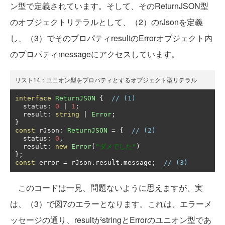
ン型で定義されています。そして、そのReturnJSON型
のオブジェクトリテラルとして、（2）のrJsonを定義
し、（3）でそのプロパティresultのErrorオブジェクト内
のプロパティmessageにアクセスしています。
リスト14：ユニオン型をプロパティとするオブジェクト型リテラル
interface
ReturnJSON
{
// (1)
  status
:
0
|
1
;
  result
:
string
|
Error
;
}
const
 rJson
:
ReturnJSON
=
{
// (2)
  status
:
0
,
  result
:
new
Error
(
"ダメでした"
)
};
const
 error 
=
 rJson
.
result
.
message
;
// (3)
このコードは一見、問題ないように思えますが、実
は、（3）で図7のエラーとなります。これは、エラーメ
ッセージの通り、resultがstringとErrorのユニオン型であ