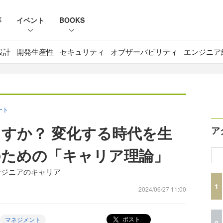
事
イベント
BOOKS
設計
開発生産性
セキュリティ
オブザーバビリティ
エンジニア
ポート
ますか？ 変化する時代を生
ア
のための「キャリア理論」
ンジニアのキャリア
1
2024/06/27 11:00
ポスト
マネジメント
2