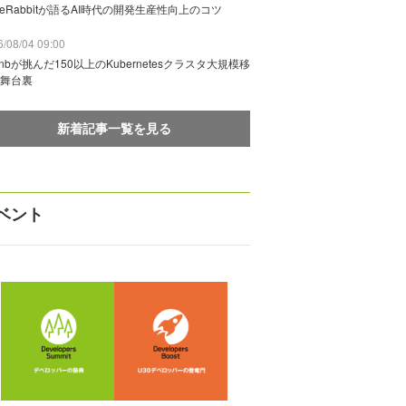
deRabbitが語るAI時代の開発生産性向上のコツ
/08/04 09:00
rbnbが挑んだ150以上のKubernetesクラスタ大規模移
舞台裏
新着記事一覧を見る
ベント