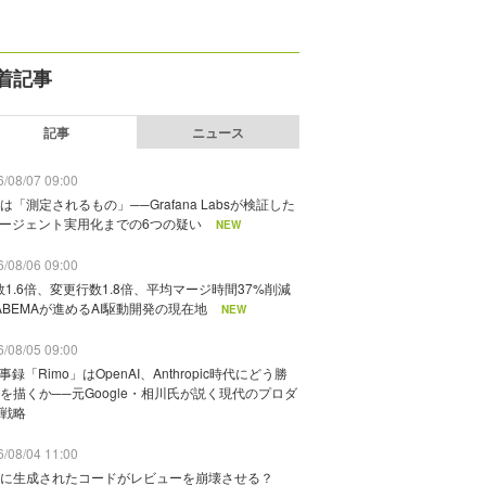
着記事
記事
ニュース
/08/07 09:00
は「測定されるもの」──Grafana Labsが検証した
エージェント実用化までの6つの疑い
NEW
/08/06 09:00
数1.6倍、変更行数1.8倍、平均マージ時間37%削減
ABEMAが進めるAI駆動開発の現在地
NEW
/08/05 09:00
議事録「Rimo」はOpenAI、Anthropic時代にどう勝
を描くか──元Google・相川氏が説く現代のプロダ
戦略
/08/04 11:00
に生成されたコードがレビューを崩壊させる？