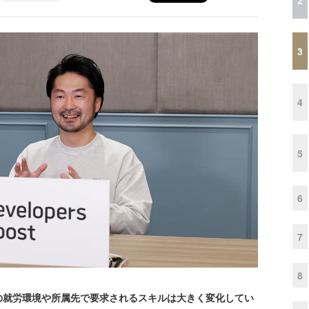
3
4
5
6
7
8
の就労環境や所属先で要求されるスキルは大きく変化してい