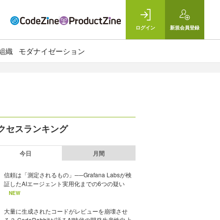
ログイン
新規
会員登録
組織
モダナイゼーション
クセスランキング
今日
月間
信頼は「測定されるもの」──Grafana Labsが検
証したAIエージェント実用化までの6つの疑い
NEW
大量に生成されたコードがレビューを崩壊させ
る？ CodeRabbitが語るAI時代の開発生産性向上