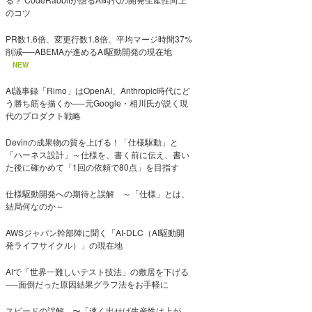
のコツ
PR数1.6倍、変更行数1.8倍、平均マージ時間37%
削減──ABEMAが進めるAI駆動開発の現在地
NEW
AI議事録「Rimo」はOpenAI、Anthropic時代にど
う勝ち筋を描くか──元Google・相川氏が説く現
代のプロダクト戦略
Devinの成果物の質を上げる！「仕様駆動」と
「ハーネス設計」～仕様を、書く前に伝え、書い
た後に確かめて「1回の依頼で80点」を目指す
仕様駆動開発への期待と誤解 ～「仕様」とは、
結局何なのか～
AWSジャパン幹部陣に聞く「AI-DLC（AI駆動開
発ライフサイクル）」の現在地
AIで「世界一難しいテスト技法」の敷居を下げる
──面倒だった原因結果グラフ法をお手軽に
スピードの誤解 〜「速く出せば生産性は上が