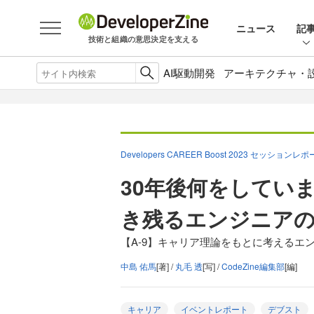
ニュース
記
技術と組織の意思決定を支える
AI駆動開発
アーキテクチャ・
Developers CAREER Boost 2023 セッションレ
30年後何をしてい
き残るエンジニア
【A-9】キャリア理論をもとに考えるエ
中島 佑馬
[著] /
丸毛 透
[写] /
CodeZine編集部
[編]
キャリア
イベントレポート
デブスト