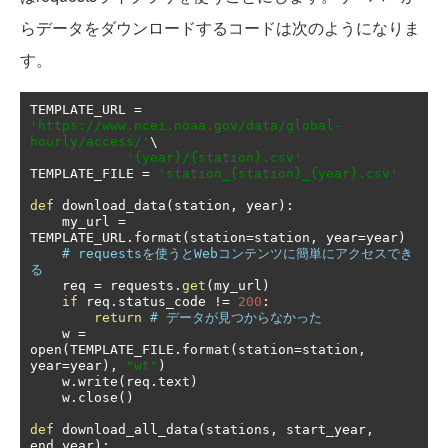
らデータをダウンロードするコードは次のようになりま
す。
TEMPLATE_URL 
=
'https://www.ncei.noaa.gov/data/global-
hourly/access/'
\

'{year}/{station}.csv'
TEMPLATE_FILE 
=
'station_{station}_{year}.csv'
def
 download_data
(
station
,
 year
):
    my_url 
=
TEMPLATE_URL
.
format
(
station
=
station
,
 year
=
year
)
# requestsを使うとWebコンテンツに簡単にアクセスでき
る
    req 
=
 requests
.
get
(
my_url
)
if
 req
.
status_code 
!=
200
:
return
# データが見つからなかった
    w 
=
open
(
TEMPLATE_FILE
.
format
(
station
=
station
,
year
=
year
),
"wt"
)
    w
.
write
(
req
.
text
)
    w
.
close
()
def
 download_all_data
(
stations
,
 start_year
,
end_year
):