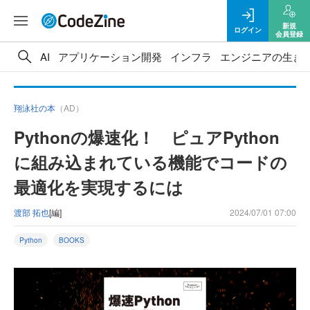
新規
ログイン
会員登録
AI
アプリケーション開発
インフラ
エンジニアの生き
翔泳社の本
（AD）
Pythonの爆速化！ ピュアPython
に組み込まれている機能でコードの
最適化を実現するには
渡部 拓也
[編]
2024/07/01 07:00
Python
BOOKS