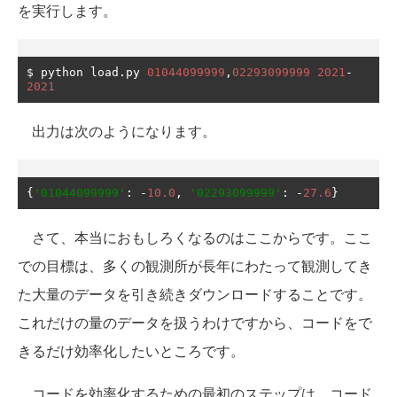
を実行します。
$ python load
.
py 
01044099999
,
02293099999
2021
-
2021
出力は次のようになります。
{
'01044099999'
:
-
10.0
,
'02293099999'
:
-
27.6
}
さて、本当におもしろくなるのはここからです。ここ
での目標は、多くの観測所が長年にわたって観測してき
た大量のデータを引き続きダウンロードすることです。
これだけの量のデータを扱うわけですから、コードをで
きるだけ効率化したいところです。
コードを効率化するための最初のステップは、コード