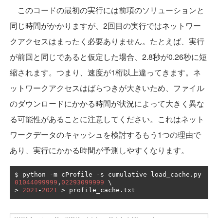
このコードの最初の実行には前項のソリューションと
同じ時間がかかりますが、2回目の実行ではネットワー
クアクセスはまったく必要ありません。たとえば、実行
が前回と同じであると仮定した場合、2.8秒が0.26秒に短
縮されます。つまり、速度が1桁以上違ってきます。ネ
ットワークアクセスはばらつきが大きいため、ファイル
のダウンロードにかかる時間が状況によって大きく異な
る可能性があることに注意してください。これはネット
ワークデータのキャッシュを検討するもう1つの理由で
あり、実行にかかる時間が予測しやすくなります。
$ python 
-
m cProfile 
-
s cumulative load_cache
.
py 
01044099999
,
02293099999
>
2021
-
2021
>
 profile_cache
.
txt