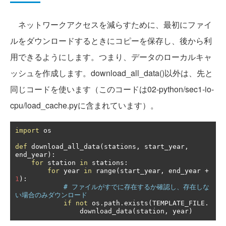
ネットワークアクセスを減らすために、最初にファイ
ルをダウンロードするときにコピーを保存し、後から利
用できるようにします。つまり、データのローカルキャ
ッシュを作成します。download_all_data()以外は、先と
同じコードを使います（このコードは02-python/sec1-io-
cpu/load_cache.pyに含まれています）。
import
 os

def
 download_all_data
(
stations
,
 start_year
,
end_year
):
for
 station 
in
 stations
:
for
 year 
in
 range
(
start_year
,
 end_year 
+
1
):
# ファイルがすでに存在するか確認し、存在しな
い場合のみダウンロード
if
not
 os
.
path
.
exists
(
TEMPLATE_FILE
.
                download_data
(
station
,
 year
)