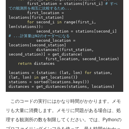
        first_station 
=
 stations
[
first_i
]
# すべ
ての観測所を相互に比較するため...
        first_location 
=
locations
[
first_station
]
for
 second_i 
in
 range
(
first_i
,
len
(
stations
)):
            second_station 
=
 stations
[
second_i
]
# ...計算量はN2のオーダーになる
            second_location 
=
locations
[
second_station
]
            distances
[(
first_station
,
second_station
)]
=
 get_distance
(
                first_location
,
 second_location
)
return
 distances

locations 
=
{
station
:
(
lat
,
 lon
)
for
 station
,
(
lat
,
 lon
)
in
 get_locations
()}
stations 
=
 sorted
(
locations
.
keys
())
distances 
=
 get_distances
(
stations
,
 locations
)
このコードの実行にはかなり時間がかかります。メモ
リも大量に消費します。メモリに問題がある場合は、処
理する観測所の数を制限してください。では、Pythonの
プロファイリングインフラを使って、最も時間がかかっ