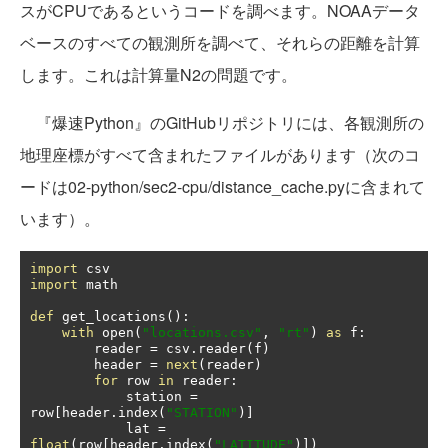
スがCPUであるというコードを調べます。NOAAデータ
ベースのすべての観測所を調べて、それらの距離を計算
します。これは計算量N2の問題です。
『爆速Python』のGitHubリポジトリには、各観測所の
地理座標がすべて含まれたファイルがあります（次のコ
ードは02-python/sec2-cpu/distance_cache.pyに含まれて
います）。
import
import
 math

def
 get_locations
():
with
 open
(
"locations.csv"
,
"rt"
)
as
 f
:
        reader 
=
 csv
.
reader
(
f
)
        header 
=
next
(
reader
)
for
 row 
in
 reader
:
            station 
=
row
[
header
.
index
(
"STATION"
)]
            lat 
=
float
(
row
[
header
.
index
(
"LATITUDE"
)])