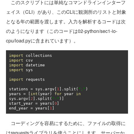
このスクリプトには単純なコマンドラインインターフ
ェイス（CLI）があり、このCLIに観測所のリストと対象
となる年の範囲を渡します。入力を解析するコードは次
のようになります（このコードは02-python/sec1-io-
cpu/load.pyに含まれています）。
import
import
import
import
 sys

import
 requests

stations 
=
 sys
.
argv
[
1
].
split
(
","
)
years 
=
[
int
(
year
)
for
 year 
in
sys
.
argv
[
2
].
split
(
"-"
)]
start_year 
=
 years
[
0
]
end_year 
=
 years
[
1
]
コーディングを容易にするために、ファイルの取得に
はrequestsライブラリを使うことにします。サーバーか