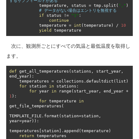
するサブフィールドがある
            temperature
,
 status 
=
 tmp
.
split
(
","
)
# データがない場合はエントリを無視する
if
 status 
!=
"1"
:
continue
            temperature 
=
int
(
temperature
)
/
10
yield
 temperature
次に、観測所ごとにすべての気温と最低温度を取得し
ます。
def
 get_all_temperatures
(
stations
,
 start_year
,
end_year
):
    temperatures 
=
 collections
.
defaultdict
(
list
)
for
 station 
in
 stations
:
for
 year 
in
 range
(
start_year
,
 end_year 
+
1
):
for
 temperature 
in
get_file_temperatures
(
TEMPLATE_FILE
.
format
(
station
=
station
,
year
=
year
)):
temperatures
[
station
].
append
(
temperature
)
return
 temperatures
