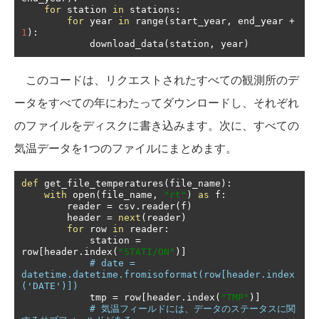
for
 station 
in
 stations
:
for
 year 
in
 range
(
start_year
,
 end_year 
+
1
):
            download_data
(
station
,
 year
)
このコードは、リクエストされたすべての観測所のデ
ータをすべての年にわたってダウンロードし、それぞれ
のファイルをディスクに書き込みます。次に、すべての
気温データを1つのファイルにまとめます。
def
 get_file_temperatures
(
file_name
):
with
 open
(
file_name
,
"rt"
)
as
 f
:
        reader 
=
 csv
.
reader
(
f
)
        header 
=
next
(
reader
)
for
 row 
in
 reader
:
            station 
=
row
[
header
.
index
(
"STATI/ON"
)]
# date = 
datetime.datetime.fromisoformat(row[header.index
('DATE')])
            tmp 
=
 row
[
header
.
index
(
"TMP"
)]
# 気温フィールドには、データのステータスに関