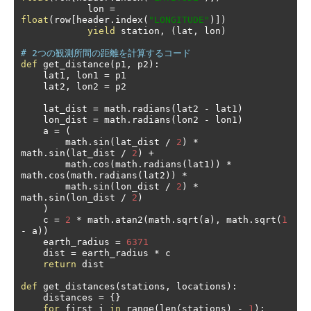
            lon 
=
float
(
row
[
header
.
index
(
"LONGITUDE"
)])
yield
 station
,
(
lat
,
 lon
)
# 2つの観測所間の距離を計算するコード
def
 get_distance
(
p1
,
 p2
):
    lat1
,
 lon1 
=
 p1

    lat2
,
 lon2 
=
 p2

    lat_dist 
=
 math
.
radians
(
lat2 
-
 lat1
)
    lon_dist 
=
 math
.
radians
(
lon2 
-
 lon1
)
    a 
=
(
        math
.
sin
(
lat_dist 
/
2
)
*
math
.
sin
(
lat_dist 
/
2
)
+
        math
.
cos
(
math
.
radians
(
lat1
))
*
math
.
cos
(
math
.
radians
(
lat2
))
*
        math
.
sin
(
lon_dist 
/
2
)
*
math
.
sin
(
lon_dist 
/
2
)
)
    c 
=
2
*
 math
.
atan2
(
math
.
sqrt
(
a
),
 math
.
sqrt
(
1
-
 a
))
    earth_radius 
=
6371
    dist 
=
 earth_radius 
*
 c

return
 dist

def
 get_distances
(
stations
,
 locations
):
    distances 
=
{}
for
 first_i 
in
 range
(
len
(
stations
)
-
1
):