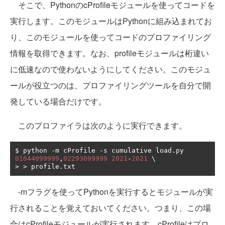
そこで、PythonのcProfileモジュールを使ってコードを
実行します。このモジュールはPythonに組み込まれてお
り、このモジュールを使ってコードのプロファイリング
情報を取得できます。なお、profileモジュールは桁違い
に低速なので使わないようにしてください。このモジュ
ールが役立つのは、プロファイリングツールを自分で開
発している場合だけです。
このプロファイラは次のように実行できます。
$ python 
-
m cProfile 
-
s cumulative load
.
py 
01044099999
,
02293099999
2021
-
2021
>
>
 profile
.
txt
-mフラグを使ってPythonを実行するとモジュールが実
行されることを覚えておいてください。つまり、この場
合はcProfileモジュールが実行されます。cProfileはプロ