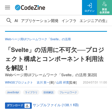
新規
ログイン
会員登録
AI
アプリケーション開発
インフラ
エンジニアの生き
Webページ用UIフレームワーク「Svelte」の活用
「Svelte」の活用に不可欠──プロジ
ェクト構成とコンポーネント利用法
を解説！
Webページ用UIフレームワーク「Svelte」の活用 第2回
WINGSプロジェクト 吉川 英一
[著] /
山田 祥寛
[監修]
2024/07/31 11:00
JavaScript
ライブラリ
技術解説
フレームワーク
サンプルファイル (138.1 KB)
ダウンロード