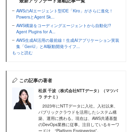
最新アップデート連載記事一覧
AWSのAIエージェント型IDE「Kiro」がさらに進化！
PowersとAgent Sk...
AWS構築をコーディングエージェントから自動化!?
Agent Plugins for A...
AWS生成AI活用の最前線！生成AIアプリケーション実装
集「GenU」とAI駆動開発ライフ...
もっと読む
この記事の著者
松原 千波（株式会社NTTデータ）（マツバ
ラ チナミ）
2023年にNTTデータに入社。入社以来、
パブリッククラウドを活用したシステム構
築、運用に携わる。現在は、AWS共通基盤
のDevOps業務に従事。注目しているキーワ
ードは、“Platform Engineering”。