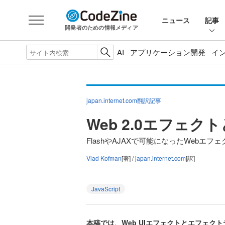
ニュース
記事
開発者のための情報メディア
AI
アプリケーション開発
イ
japan.internet.com翻訳記事
Web 2.0エフェ
FlashやAJAXで可能になったWebエフ
Vlad Kofman
[著] /
japan.internet.com
[訳]
JavaScript
本稿では、Web UIエフェクトとエフェク