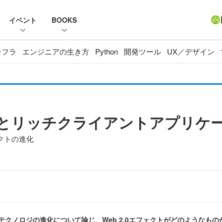
イベント
BOOKS
ンフラ
エンジニアの生き方
Python
開発ツール
UX／デザイン
クトとリッチクライアントアプリケ
ェクトの進化
トテクノロジの進化について論じ、Web 2.0エフェクトがどのような