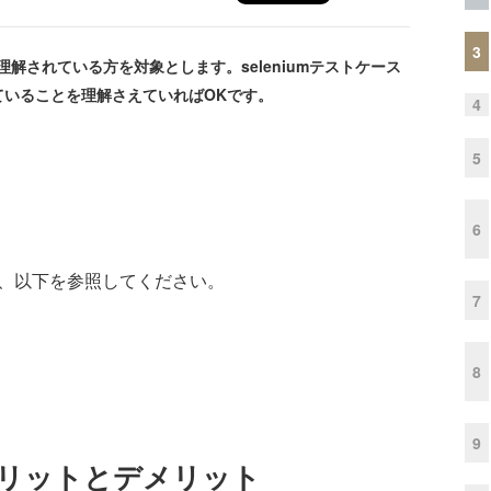
3
を理解されている方を対象とします。seleniumテストケース
ていることを理解さえていればOKです。
4
5
6
容は、以下を参照してください。
7
8
9
るメリットとデメリット