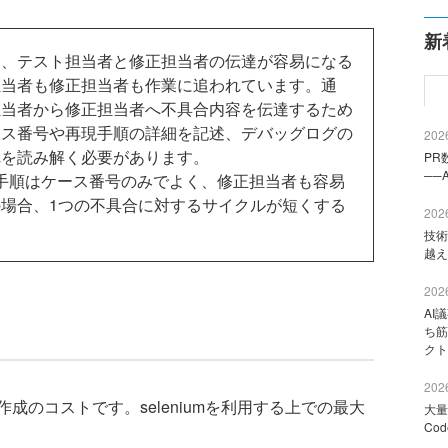
新
、テスト担当者と修正担当者の伝達が容易になる
担当者も修正担当者も作業に追われています。通
担当者から修正担当者へ不具合内容を伝達するため
ース番号や再現手順の詳細を記述、デバッグログの
2026
れを読み解く必要があります。
PR
──
再現手順はケース番号のみでよく、修正担当者も容易
場合、1つの不具合に対するサイクルが短くする
2026
技術
越え
2026
AI
ち筋
クト
2026
のコストです。seleniumを利用する上での最大
大量
Co