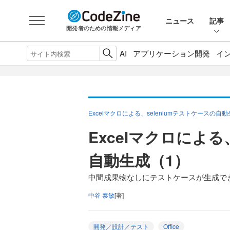
ニュース
記事
開発者のための情報メディア
AI
アプリケーション開発
イ
Excelマクロによる、seleniumテストケースの自
Excelマクロによる
自動生成（1）
中間成果物なしにテストケースが生成で
中谷 泰敏
[著]
開発／設計／テスト
Office