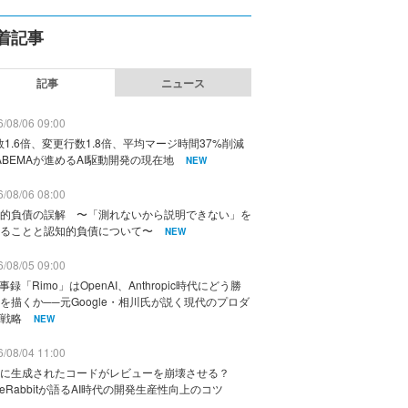
着記事
記事
ニュース
/08/06 09:00
数1.6倍、変更行数1.8倍、平均マージ時間37%削減
ABEMAが進めるAI駆動開発の現在地
NEW
/08/06 08:00
的負債の誤解 〜「測れないから説明できない」を
ることと認知的負債について〜
NEW
/08/05 09:00
議事録「Rimo」はOpenAI、Anthropic時代にどう勝
を描くか──元Google・相川氏が説く現代のプロダ
戦略
NEW
/08/04 11:00
に生成されたコードがレビューを崩壊させる？
deRabbitが語るAI時代の開発生産性向上のコツ