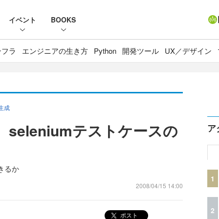
イベント
BOOKS
ンフラ
エンジニアの生き方
Python
開発ツール
UX／デザイン
動生成
、seleniumテストケースの
ア
きるか
1
2008/04/15 14:00
2
ポスト