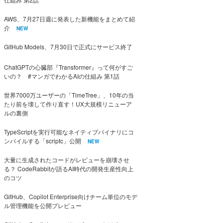
AWS、7月27日週に発表した新機能をまとめて紹
介
NEW
GitHub Models、7月30日で正式にサービス終了
ChatGPTの心臓部『Transformer』って何がすご
いの？ #マンガでわかるAIの仕組み 第1話
世界7000万ユーザーの「TimeTree」、10年の当
たり前を壊して作り直す！UX大規模リニューア
ルの裏側
TypeScriptを実行可能なネイティブバイナリにコ
ンパイルする「scriptc」公開
NEW
大量に生成されたコードがレビューを崩壊させ
る？ CodeRabbitが語るAI時代の開発生産性向上
のコツ
GitHub、Copilot Enterprise向けチーム単位のモデ
ル管理機能を公開プレビュー