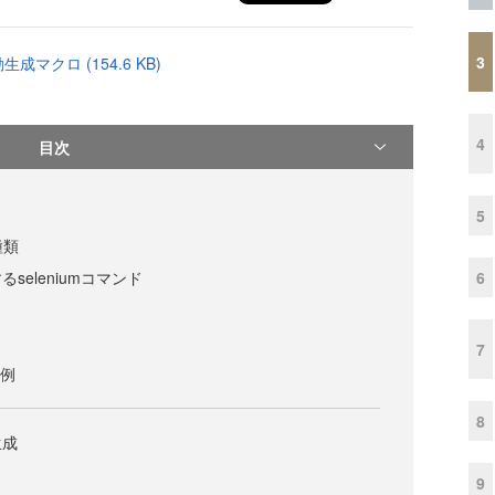
3
生成マクロ (154.6 KB)
4
目次
5
種類
6
seleniumコマンド
7
の例
8
生成
9