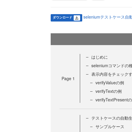
seleniumテストケース自動
ダウンロード
はじめに
seleniumコマンドの
表示内容をチェックする
Page
1
verifyValueの例
verifyTextの例
verifyTextPresent
テストケースの自動
サンプルケース