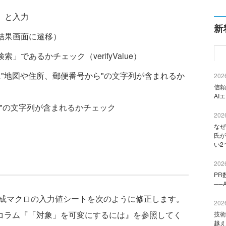
」と入力
新
結果画面に遷移）
であるかチェック（verifyValue）
に"地図や住所、郵便番号から"の文字列が含まれるか
2026
信頼
AI
ク"の文字列が含まれるかチェック
2026
なぜ
氏が
い2
2026
PR
──
動生成マクロの入力値シートを次のように修正します。
2026
のコラム『「対象」を可変にするには』を参照してく
技術
越え