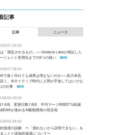
着記事
記事
ニュース
/08/07 09:00
は「測定されるもの」──Grafana Labsが検証した
エージェント実用化までの6つの疑い
NEW
/08/07 08:00
AIで速く作れても成果は増えないのか──及川卓也
説く、AIネイティブ時代に人間が手放してはいけな
つの仕事
NEW
/08/06 09:00
数1.6倍、変更行数1.8倍、平均マージ時間37%削減
ABEMAが進めるAI駆動開発の現在地
/08/06 08:00
的負債の誤解 〜「測れないから説明できない」を
ることと認知的負債について〜