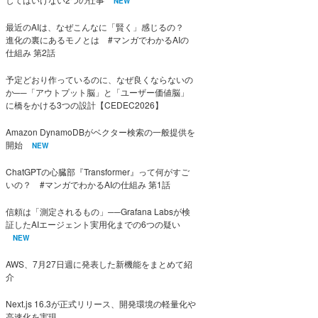
NEW
最近のAIは、なぜこんなに「賢く」感じるの？
進化の裏にあるモノとは #マンガでわかるAIの
仕組み 第2話
予定どおり作っているのに、なぜ良くならないの
か──「アウトプット脳」と「ユーザー価値脳」
に橋をかける3つの設計【CEDEC2026】
Amazon DynamoDBがベクター検索の一般提供を
開始
NEW
ChatGPTの心臓部『Transformer』って何がすご
いの？ #マンガでわかるAIの仕組み 第1話
信頼は「測定されるもの」──Grafana Labsが検
証したAIエージェント実用化までの6つの疑い
NEW
AWS、7月27日週に発表した新機能をまとめて紹
介
Next.js 16.3が正式リリース、開発環境の軽量化や
高速化を実現