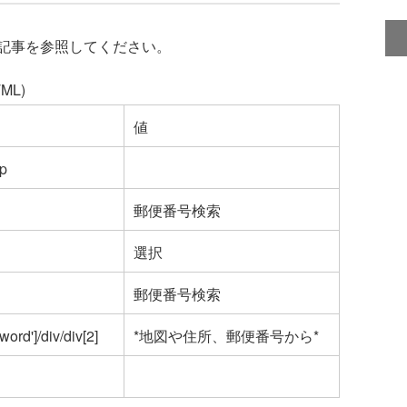
記事を参照してください。
ML)
値
jp
郵便番号検索
選択
郵便番号検索
word']/div/div[2]
*地図や住所、郵便番号から*