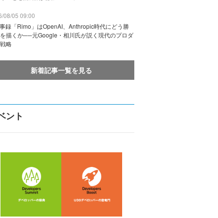
/08/05 09:00
議事録「Rimo」はOpenAI、Anthropic時代にどう勝
を描くか──元Google・相川氏が説く現代のプロダ
戦略
新着記事一覧を見る
ベント