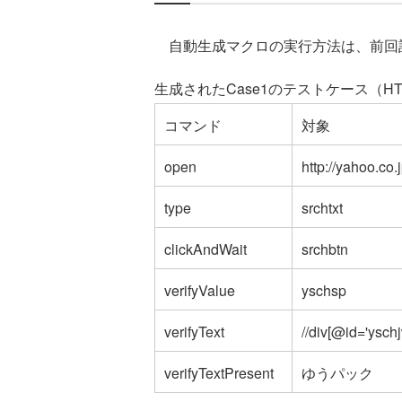
自動生成マクロの実行方法は、前回
生成されたCase1のテストケース（HT
コマンド
対象
open
http://yahoo.co.
type
srchtxt
clickAndWait
srchbtn
verifyValue
yschsp
verifyText
//div[@id='yschj
verifyTextPresent
ゆうパック