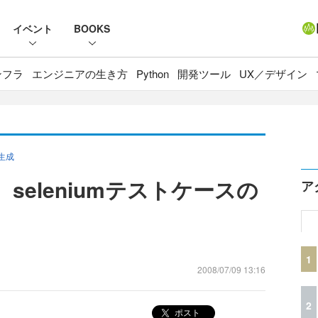
イベント
BOOKS
ンフラ
エンジニアの生き方
Python
開発ツール
UX／デザイン
動生成
、seleniumテストケースの
ア
1
2008/07/09 13:16
2
ポスト