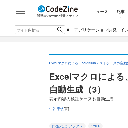
ニュース
記事
開発者のための情報メディア
AI
アプリケーション開発
イ
Excelマクロによる、seleniumテストケースの自
Excelマクロによる
自動生成（3）
表示内容の検証ケースも自動生成
中谷 泰敏
[著]
開発／設計／テスト
Office