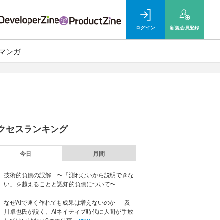
ログイン
新規
会員登録
マンガ
クセスランキング
今日
月間
技術的負債の誤解 〜「測れないから説明できな
い」を越えることと認知的負債について〜
なぜAIで速く作れても成果は増えないのか──及
川卓也氏が説く、AIネイティブ時代に人間が手放
してはいけない2つの仕事