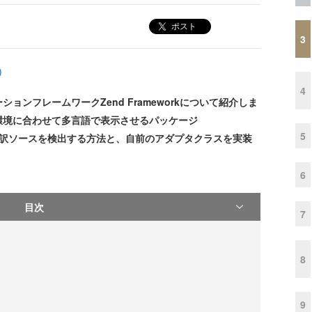
ポスト
3
)
4
ンフレームワークZend Frameworkについて紹介しま
環境に合わせて多言語で表示させるパッケージ
5
動的に翻訳ソースを検出する方法と、自前のアダプタクラスを実装
6
目次
7
8
9
出