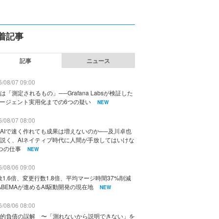
着記事
記事
ニュース
/08/07 09:00
は「測定されるもの」──Grafana Labsが検証した
エージェント実用化までの6つの疑い
NEW
/08/07 08:00
AIで速く作れても成果は増えないのか──及川卓也
説く、AIネイティブ時代に人間が手放してはいけな
つの仕事
NEW
/08/06 09:00
数1.6倍、変更行数1.8倍、平均マージ時間37%削減
ABEMAが進めるAI駆動開発の現在地
NEW
/08/06 08:00
的負債の誤解 〜「測れないから説明できない」を