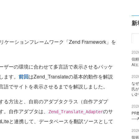
新
ーションフレームワーク「Zend Framework」を
2026
信頼
AI
ーザーの環境に合わせて多言語で表示させるパッケ
説します。
前回
はZend_Translateの基本的動作を解説
2026
なぜ
言語でサイトを表示させるまでを解説しました。
氏が
い2
する方法と、自前のアダプタクラス（自作アダプ
2026
す。自作アダプタは、
のサ
Zend_Translate_Adapter
PR
──
Liteと連携して、データベースを翻訳ソースとして
2026
技術