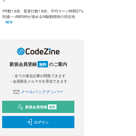
PR数1.6倍、変更行数1.8倍、平均マージ時間37%
削減──ABEMAが進めるAI駆動開発の現在地
NEW
新規会員登録
のご案内
無料
・全ての過去記事が閲覧できます
・会員限定メルマガを受信できます
メールバックナンバー
新規会員登録
無料
ログイン