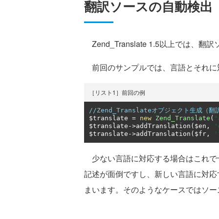
翻訳ソースの自動検出
Zend_Translate 1.5以上で
前回のサンプルでは、言語とそれに
［リスト1］前回の例
//Zend_Translateオブジェクト生成
$translate 
=
new
Zend_Translate
(
'
$translate
->
addTranslation
(
$en
,
'
$translate
->
addTranslation
(
$fr
,
'
少ない言語に対応する場合はこれで
記述が面倒ですし、新しい言語に対応
まいます。そのようなケースではソー