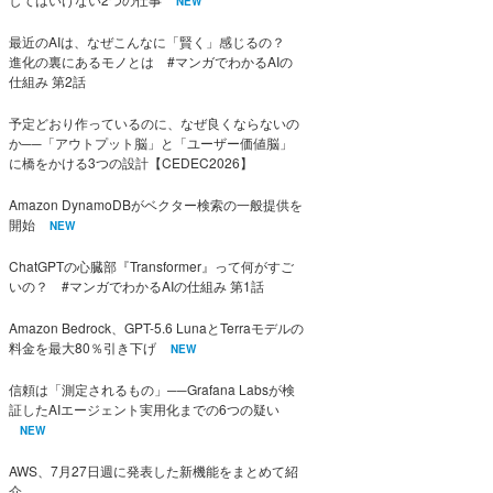
NEW
最近のAIは、なぜこんなに「賢く」感じるの？
進化の裏にあるモノとは #マンガでわかるAIの
仕組み 第2話
予定どおり作っているのに、なぜ良くならないの
か──「アウトプット脳」と「ユーザー価値脳」
に橋をかける3つの設計【CEDEC2026】
Amazon DynamoDBがベクター検索の一般提供を
開始
NEW
ChatGPTの心臓部『Transformer』って何がすご
いの？ #マンガでわかるAIの仕組み 第1話
Amazon Bedrock、GPT-5.6 LunaとTerraモデルの
料金を最大80％引き下げ
NEW
信頼は「測定されるもの」──Grafana Labsが検
証したAIエージェント実用化までの6つの疑い
NEW
AWS、7月27日週に発表した新機能をまとめて紹
介