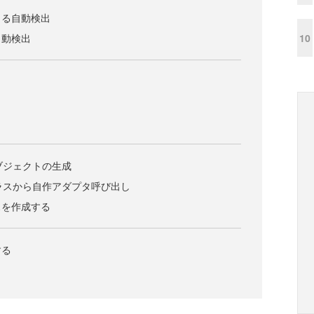
よる自動検出
10
自動検出
teオブジェクトの生成
ateクラスから自作アダプタ呼び出し
スを作成する
する