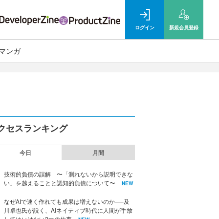
ログイン
新規
会員登録
マンガ
クセスランキング
今日
月間
技術的負債の誤解 〜「測れないから説明できな
い」を越えることと認知的負債について〜
NEW
なぜAIで速く作れても成果は増えないのか──及
川卓也氏が説く、AIネイティブ時代に人間が手放
してはいけない2つの仕事