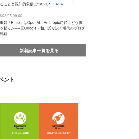
ることと認知的負債について〜
NEW
/08/05 09:00
議事録「Rimo」はOpenAI、Anthropic時代にどう勝
を描くか──元Google・相川氏が説く現代のプロダ
戦略
新着記事一覧を見る
ベント