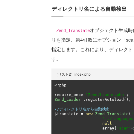
ディレクトリ名による自動検出
オブジェクト生成時
Zend_Translate
リを指定、第4引数にオプション「scan」に「Z
指定します。これにより、ディレクト
す。
［リスト2］index.php
<?
php

require_once 
'Zend/Loader.php'
;
Zend_Loader
::
registerAutoload
();
//ディレクトリ名から自動検出
$translate 
=
new
Zend_Translate
(
'
'../languages
null
,
array
(
'scan'
=