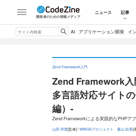
ニュース
記事
開発者のための情報メディア
AI
アプリケーション開発
イ
Zend Framework入門
Zend Framewor
多言語対応サイトの作成-
編）-
Zend Frameworkによる実践的なPHP
山田 祥寛
[監修] /
WINGSプロジェクト 森山 絵美
[