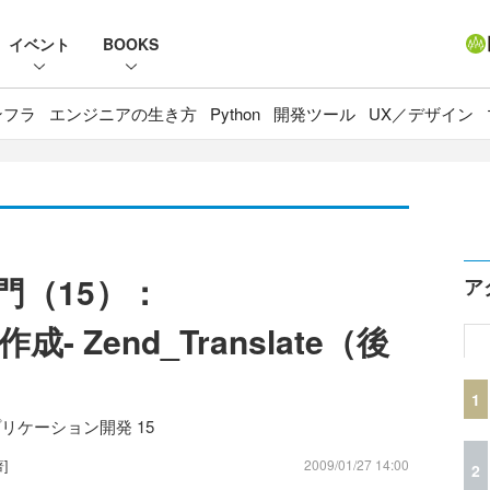
イベント
BOOKS
ンフラ
エンジニアの生き方
Python
開発ツール
UX／デザイン
k入門（15）：
ア
 Zend_Translate（後
1
アプリケーション開発 15
著]
2009/01/27 14:00
2