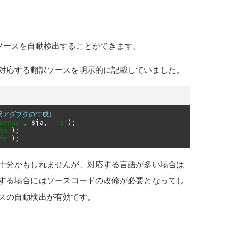
は、翻訳ソースを自動検出することができます。
対応する翻訳ソースを明示的に記載していました。
（翻訳アダプタの生成）
array'
,
 $ja
,
'ja'
);
en'
);
fr'
);
十分かもしれませんが、対応する言語が多い場合は
する場合にはソースコードの改修が必要となってし
スの自動検出が有効です。