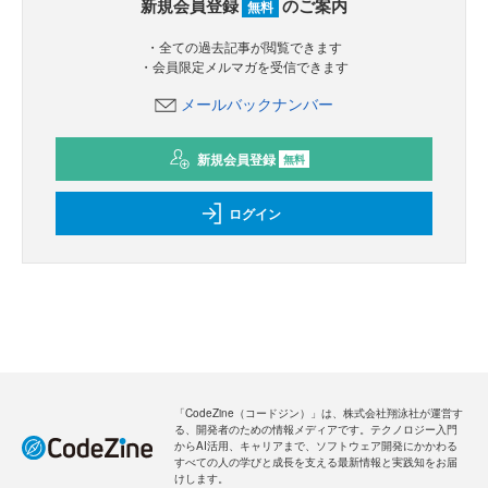
新規会員登録
のご案内
無料
・全ての過去記事が閲覧できます
・会員限定メルマガを受信できます
メールバックナンバー
新規会員登録
無料
ログイン
「CodeZine（コードジン）」は、株式会社翔泳社が運営す
る、開発者のための情報メディアです。テクノロジー入門
からAI活用、キャリアまで、ソフトウェア開発にかかわる
すべての人の学びと成長を支える最新情報と実践知をお届
けします。