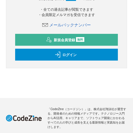
・全ての過去記事が閲覧できます
・会員限定メルマガを受信できます
メールバックナンバー
新規会員登録
無料
ログイン
「CodeZine（コードジン）」は、株式会社翔泳社が運営す
る、開発者のための情報メディアです。テクノロジー入門
からAI活用、キャリアまで、ソフトウェア開発にかかわる
すべての人の学びと成長を支える最新情報と実践知をお届
けします。