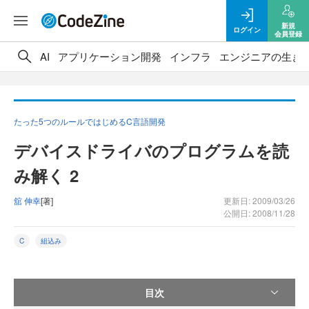
新規
ログイン
会員登録
AI
アプリケーション開発
インフラ
エンジニアの生き
たった5つのルールではじめるC言語開発
デバイスドライバのプログラムを読
み解く 2
舘 伸幸
[著]
更新日: 2009/03/26
公開日: 2008/11/28
C
組込み
目次