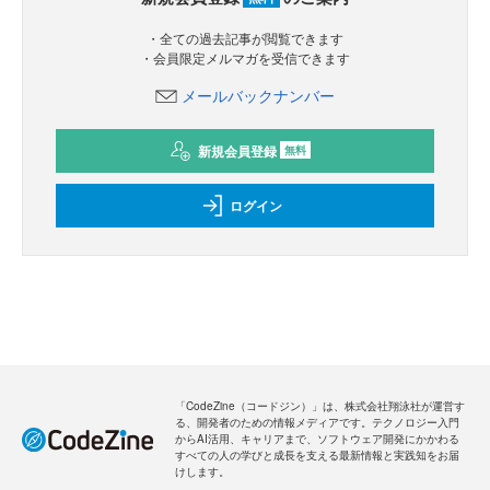
・全ての過去記事が閲覧できます
・会員限定メルマガを受信できます
メールバックナンバー
新規会員登録
無料
ログイン
「CodeZine（コードジン）」は、株式会社翔泳社が運営す
る、開発者のための情報メディアです。テクノロジー入門
からAI活用、キャリアまで、ソフトウェア開発にかかわる
すべての人の学びと成長を支える最新情報と実践知をお届
けします。