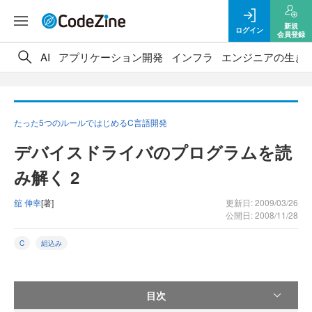
新規
ログイン
会員登録
AI
アプリケーション開発
インフラ
エンジニアの生き
たった5つのルールではじめるC言語開発
デバイスドライバのプログラムを読
み解く 2
舘 伸幸
[著]
更新日: 2009/03/26
公開日: 2008/11/28
C
組込み
目次