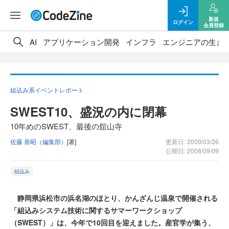
新規
ログイン
会員登録
AI
アプリケーション開発
インフラ
エンジニアの生き
組込み系イベントレポート
SWEST10、盛況の内に閉幕
10年めのSWEST、最後の舘山寺
佐藤 善昭（編集部）
[著]
更新日: 2009/03/26
公開日: 2008/09/09
組込み
静岡県浜松市の浜名湖のほとり、かんざんじ温泉で開催される
「組込みシステム技術に関するサマーワークショップ
（SWEST）」は、今年で10回目を迎えました。産官学が集う、