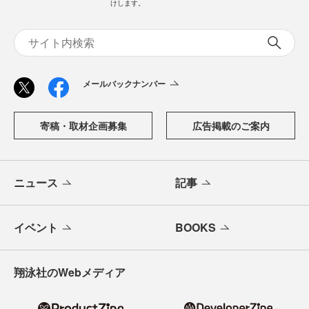
「CodeZine（コードジン）」は、株式会社翔泳社が運営す
る、開発者のための情報メディアです。テクノロジー入門
からAI活用、キャリアまで、ソフトウェア開発にかかわる
すべての人の学びと成長を支える最新情報と実践知をお届
けします。
メールバックナンバー
寄稿・取材企画募集
広告掲載のご案内