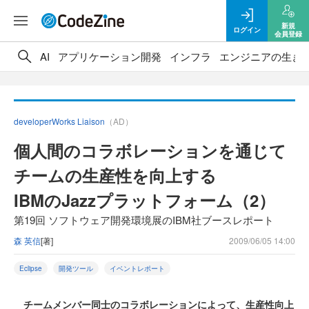
新規
ログイン
会員登録
AI
アプリケーション開発
インフラ
エンジニアの生き
developerWorks Liaison
（AD）
個人間のコラボレーションを通じて
チームの生産性を向上する
IBMのJazzプラットフォーム（2）
第19回 ソフトウェア開発環境展のIBM社ブースレポート
森 英信
[著]
2009/06/05 14:00
Eclipse
開発ツール
イベントレポート
チームメンバー同士のコラボレーションによって、生産性向上