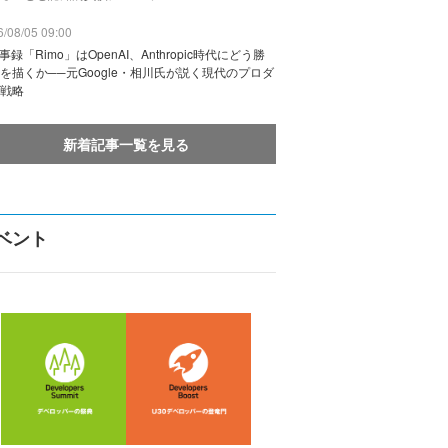
/08/05 09:00
議事録「Rimo」はOpenAI、Anthropic時代にどう勝
を描くか──元Google・相川氏が説く現代のプロダ
戦略
新着記事一覧を見る
ベント