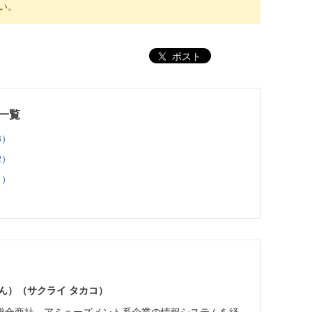
い。
ポスト
事一覧
3）
2）
1）
ん）（サクライ タカコ）
総合商社、アミューズメント系企業の情報システムを経