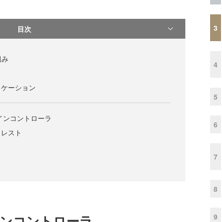
3
目次
仕組み
4
ラ
リケーション
5
インコントローラ
6
ォレスト
7
8
9
インコントローラ