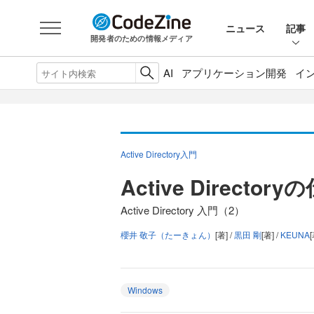
ニュース
記事
開発者のための情報メディア
AI
アプリケーション開発
イ
Active Directory入門
Active Director
Active Directory 入門（2）
櫻井 敬子（たーきょん）
[著] /
黒田 剛
[著] /
KEUNA
[
Windows