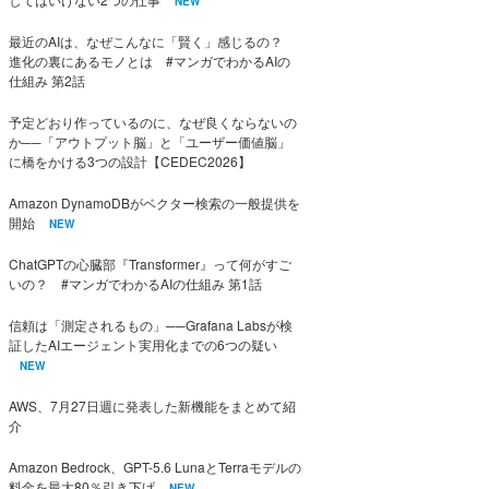
NEW
最近のAIは、なぜこんなに「賢く」感じるの？
進化の裏にあるモノとは #マンガでわかるAIの
仕組み 第2話
予定どおり作っているのに、なぜ良くならないの
か──「アウトプット脳」と「ユーザー価値脳」
に橋をかける3つの設計【CEDEC2026】
Amazon DynamoDBがベクター検索の一般提供を
開始
NEW
ChatGPTの心臓部『Transformer』って何がすご
いの？ #マンガでわかるAIの仕組み 第1話
信頼は「測定されるもの」──Grafana Labsが検
証したAIエージェント実用化までの6つの疑い
NEW
AWS、7月27日週に発表した新機能をまとめて紹
介
Amazon Bedrock、GPT-5.6 LunaとTerraモデルの
料金を最大80％引き下げ
NEW