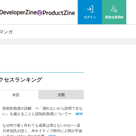
ログイン
新規
会員登録
マンガ
クセスランキング
今日
月間
技術的負債の誤解 〜「測れないから説明できな
い」を越えることと認知的負債について〜
NEW
なぜAIで速く作れても成果は増えないのか──及
川卓也氏が説く、AIネイティブ時代に人間が手放
してはいけない2つの仕事