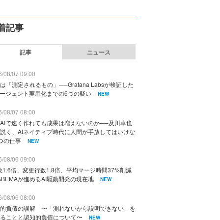
着記事
記事
ニュース
/08/07 09:00
は「測定されるもの」──Grafana Labsが検証した
エージェント実用化までの6つの疑い
NEW
/08/07 08:00
AIで速く作れても成果は増えないのか──及川卓也
説く、AIネイティブ時代に人間が手放してはいけな
つの仕事
NEW
/08/06 09:00
数1.6倍、変更行数1.8倍、平均マージ時間37%削減
ABEMAが進めるAI駆動開発の現在地
NEW
/08/06 08:00
的負債の誤解 〜「測れないから説明できない」を
ることと認知的負債について〜
NEW