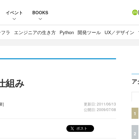
イベント
BOOKS
ンフラ
エンジニアの生き方
Python
開発ツール
UX／デザイン
yの仕組み
ア
著]
更新日: 2011/06/13
公開日: 2009/07/08
1
ポスト
2