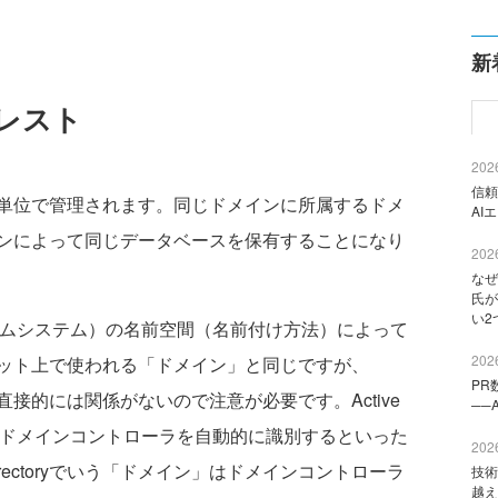
新
レスト
2026
信頼
インという単位で管理されます。同じドメインに所属するドメ
AI
ンによって同じデータベースを保有することになり
2026
なぜ
氏が
い2
ムシステム）の名前空間（名前付け方法）によって
2026
ット上で使われる「ドメイン」と同じですが、
PR
ン」とは直接的には関係がないので注意が必要です。Active
──
るのは、ドメインコントローラを自動的に識別するといった
2026
irectoryでいう「ドメイン」はドメインコントローラ
技術
越え