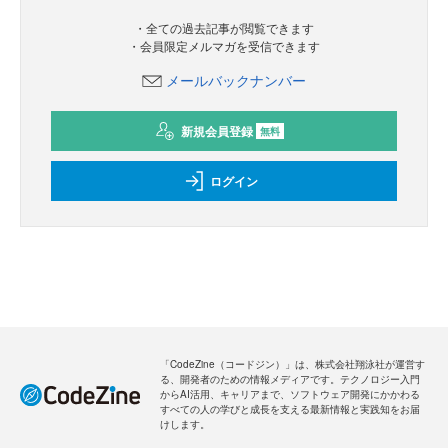
・全ての過去記事が閲覧できます
・会員限定メルマガを受信できます
メールバックナンバー
新規会員登録
無料
ログイン
「CodeZine（コードジン）」は、株式会社翔泳社が運営す
る、開発者のための情報メディアです。テクノロジー入門
からAI活用、キャリアまで、ソフトウェア開発にかかわる
すべての人の学びと成長を支える最新情報と実践知をお届
けします。