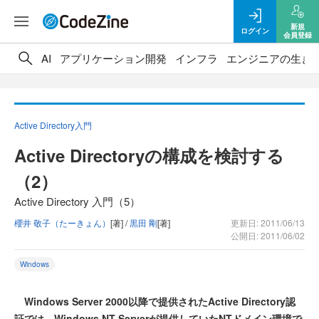
新規
ログイン
会員登録
AI
アプリケーション開発
インフラ
エンジニアの生き
Active Directory入門
Active Directoryの構成を検討する
（2）
Active Directory 入門（5）
櫻井 敬子（たーきょん）
[著] /
黒田 剛
[著]
更新日: 2011/06/13
公開日: 2011/06/02
Windows
Windows Server 2000以降で提供されたActive Directory認
証では、Windows NT Serverが提供していたNTドメイン環境で