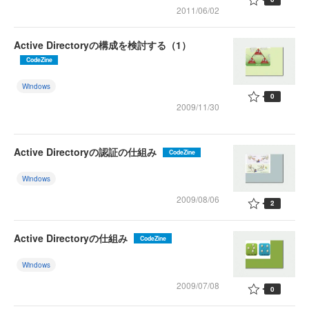
2011/06/02
Active Directoryの構成を検討する（1）
CodeZine
Windows
0
2009/11/30
Active Directoryの認証の仕組み
CodeZine
Windows
2009/08/06
2
Active Directoryの仕組み
CodeZine
Windows
2009/07/08
0