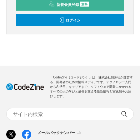
新規会員登録
無料
ログイン
「CodeZine（コードジン）」は、株式会社翔泳社が運営す
る、開発者のための情報メディアです。テクノロジー入門
からAI活用、キャリアまで、ソフトウェア開発にかかわる
すべての人の学びと成長を支える最新情報と実践知をお届
けします。
メールバックナンバー