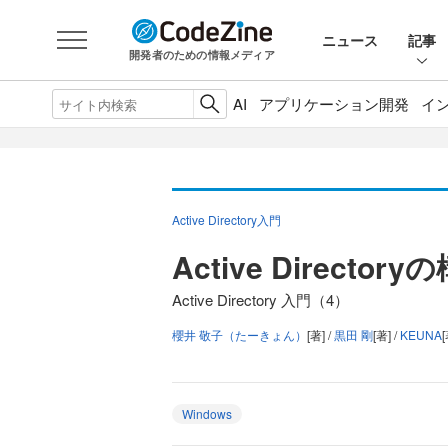
ニュース
記事
開発者のための情報メディア
AI
アプリケーション開発
イ
Active Directory入門
Active Direct
Active Directory 入門（4）
櫻井 敬子（たーきょん）
[著] /
黒田 剛
[著] /
KEUNA
[
Windows