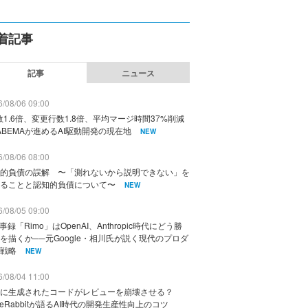
着記事
記事
ニュース
/08/06 09:00
数1.6倍、変更行数1.8倍、平均マージ時間37%削減
ABEMAが進めるAI駆動開発の現在地
NEW
/08/06 08:00
的負債の誤解 〜「測れないから説明できない」を
ることと認知的負債について〜
NEW
/08/05 09:00
議事録「Rimo」はOpenAI、Anthropic時代にどう勝
を描くか──元Google・相川氏が説く現代のプロダ
戦略
NEW
/08/04 11:00
に生成されたコードがレビューを崩壊させる？
deRabbitが語るAI時代の開発生産性向上のコツ