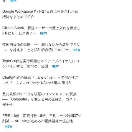
NEW
Google Workspaceで7月27日週に発表された新
機能をまとめて紹介
GitHub Spark、新規ユーザーの受け入れを停止し
8月にサービス終了へ
NEW
技術的負債の誤解 〜「測れないから説明できな
い」を越えることと認知的負債について〜
NEW
TypeScriptを実行可能なネイティブバイナリにコ
ンパイルする「scriptc」公開
NEW
ChatGPTの心臓部『Transformer』って何がすご
いの？ #マンガでわかるAIの仕組み 第1話
数兆規模のデータを現場のコンテキストに変換
──「Computer」が変えるAIの正確さ、コスト、
安全性
PR数1.6倍、変更行数1.8倍、平均マージ時間37%
削減──ABEMAが進めるAI駆動開発の現在地
NEW