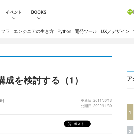
イベント
BOOKS
ンフラ
エンジニアの生き方
Python
開発ツール
UX／デザイン
oryの構成を検討する（1）
ア
著]
更新日: 2011/06/13
公開日: 2009/11/30
1
ポスト
2