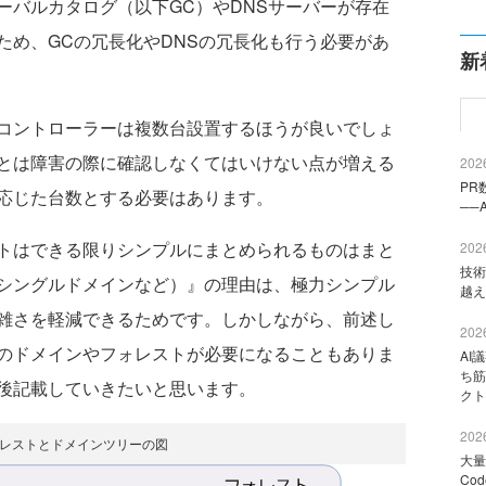
バルカタログ（以下GC）やDNSサーバーが存在
ため、GCの冗長化やDNSの冗長化も行う必要があ
新
コントローラーは複数台設置するほうが良いでしょ
とは障害の際に確認しなくてはいけない点が増える
2026
PR
応じた台数とする必要はあります。
──
トはできる限りシンプルにまとめられるものはまと
2026
技術
シングルドメインなど）』の理由は、極力シンプル
越え
雑さを軽減できるためです。しかしながら、前述し
2026
のドメインやフォレストが必要になることもありま
AI
ち筋
後記載していきたいと思います。
クト
2026
ォレストとドメインツリーの図
大量
Co