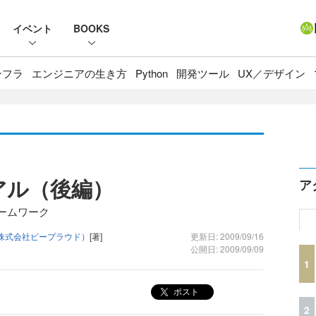
イベント
BOOKS
ンフラ
エンジニアの生き方
Python
開発ツール
UX／デザイン
リアル（後編）
ア
レームワーク
 （株式会社ビープラウド）
[著]
更新日: 2009/09/16
公開日: 2009/09/09
1
ポスト
2