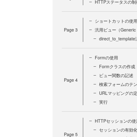
HTTPステータスの制
ショートカットの使
Page
3
汎用ビュー（Generic 
direct_to_temp
Formの使用
Formクラスの作成
ビュー関数の記述
Page
4
検索フォームのテ
URLマッピングの
実行
HTTPセッションの使
セッションの有効
Page
5