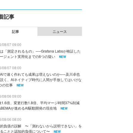
着記事
記事
ニュース
/08/07 09:00
は「測定されるもの」──Grafana Labsが検証した
エージェント実用化までの6つの疑い
NEW
/08/07 08:00
AIで速く作れても成果は増えないのか──及川卓也
説く、AIネイティブ時代に人間が手放してはいけな
つの仕事
NEW
/08/06 09:00
数1.6倍、変更行数1.8倍、平均マージ時間37%削減
ABEMAが進めるAI駆動開発の現在地
NEW
/08/06 08:00
的負債の誤解 〜「測れないから説明できない」を
ることと認知的負債について〜
NEW