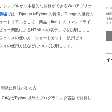
かし、シンプルかつ本格的な開発ができるWebアプリケ
2026
前編
では、DjangoやPythonの特徴、Djangoの概要の
AI
ち筋
ートリアルとして、商品（Item）のコマンドライ
クト
ビュー関数によるHTMLへの表示までを説明しまし
フェイスの使い方、ショートカット、汎用ビュ
シュの使用方法などについて説明します。
イ
ョン開発に興味がある方
va、C#などPython以外のプログラミング言語で開発し