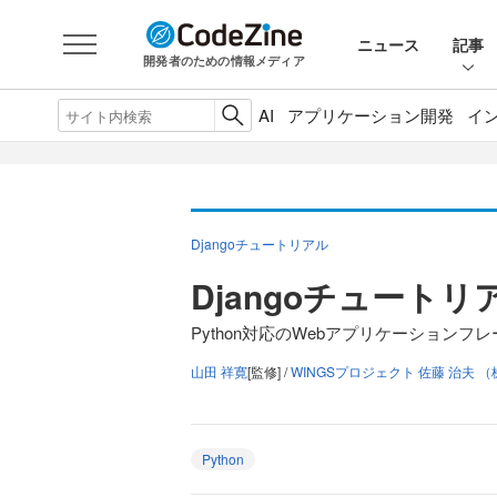
ニュース
記事
開発者のための情報メディア
AI
アプリケーション開発
イ
Djangoチュートリアル
Djangoチュート
Python対応のWebアプリケーションフ
山田 祥寛
[監修] /
WINGSプロジェクト 佐藤 治夫
Python