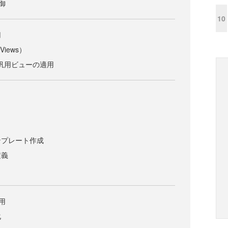
御
10
用
Views）
late汎用ビューの適用
ンプレート作成
定義
用
化