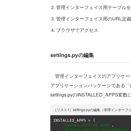
管理インターフェイス用テーブルを
管理インターフェイス用のURL定義を
ブラウザでアクセス
settings.pyの編集
管理インターフェイスのアプリケー
アプリケーションパッケージである「djan
settings.pyのINSTALLED_APP
［リスト1］settings.pyの編集（管理インタ
INSTALLED_APPS 
=
(
'django.contrib.auth'
,
'django.contrib.contenttypes'