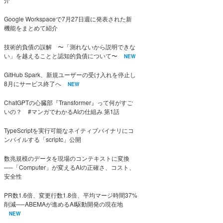
Google Workspaceで7月27日週に発表された新
機能をまとめて紹介
技術的負債の誤解 〜「測れないから説明できな
い」を越えることと認知的負債について〜
NEW
GitHub Spark、新規ユーザーの受け入れを停止し
8月にサービス終了へ
NEW
ChatGPTの心臓部『Transformer』って何がすご
いの？ #マンガでわかるAIの仕組み 第1話
TypeScriptを実行可能なネイティブバイナリにコ
ンパイルする「scriptc」公開
数兆規模のデータを現場のコンテキストに変換
──「Computer」が変えるAIの正確さ、コスト、
安全性
PR数1.6倍、変更行数1.8倍、平均マージ時間37%
削減──ABEMAが進めるAI駆動開発の現在地
NEW