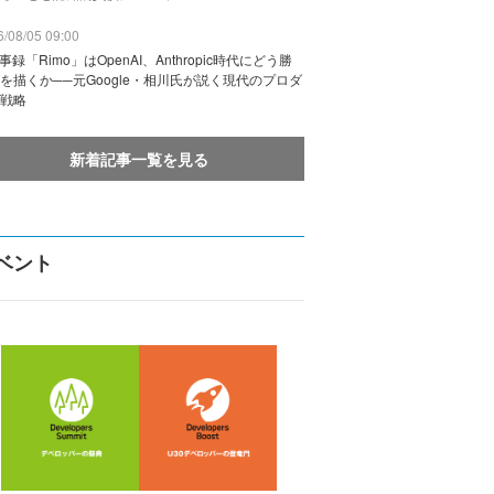
/08/05 09:00
議事録「Rimo」はOpenAI、Anthropic時代にどう勝
を描くか──元Google・相川氏が説く現代のプロダ
戦略
新着記事一覧を見る
ベント