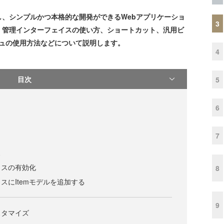
活かし、シンプルかつ本格的な開発ができるWebアプリケーショ
3
、管理インターフェイスの使い方、ショートカット、汎用ビ
シュの使用方法などについて説明します。
4
目次
5
6
7
ス
イスの有効化
8
スにItemモデルを追加する
9
スタマイズ