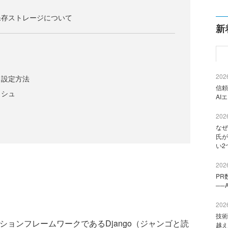
保存ストレージについて
新
2026
と設定方法
信頼
ッシュ
AI
2026
なぜ
氏が
い2
2026
PR
──
2026
技術
ーションフレームワークであるDjango（ジャンゴと読
越え