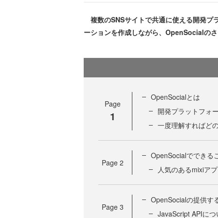
複数のSNSサイトで共通に使える開発プラット
ーションを作成しながら、OpenSocialの
OpenSocialとは
Page
開発プラットフォ
1
一度理解すればどのS
OpenSocialでできる
Page
2
人気のあるmixiア
OpenSocialの提供する
Page
3
JavaScript APIに