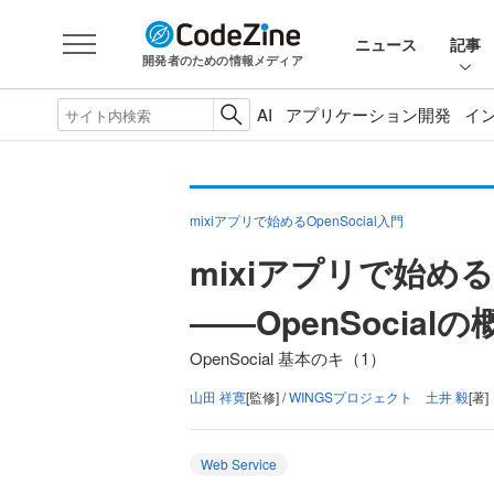
ニュース
記事
開発者のための情報メディア
AI
アプリケーション開発
イ
mixiアプリで始めるOpenSocial入門
mixiアプリで始めるO
――OpenSocial
OpenSocial 基本のキ（1）
山田 祥寛
[監修] /
WINGSプロジェクト 土井 毅
[著]
Web Service