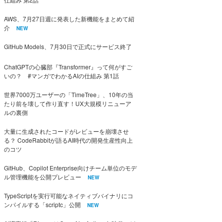
AWS、7月27日週に発表した新機能をまとめて紹
介
NEW
GitHub Models、7月30日で正式にサービス終了
ChatGPTの心臓部『Transformer』って何がすご
いの？ #マンガでわかるAIの仕組み 第1話
世界7000万ユーザーの「TimeTree」、10年の当
たり前を壊して作り直す！UX大規模リニューア
ルの裏側
大量に生成されたコードがレビューを崩壊させ
る？ CodeRabbitが語るAI時代の開発生産性向上
のコツ
GitHub、Copilot Enterprise向けチーム単位のモデ
ル管理機能を公開プレビュー
NEW
TypeScriptを実行可能なネイティブバイナリにコ
ンパイルする「scriptc」公開
NEW