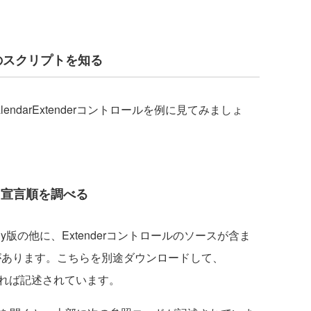
ールのスクリプトを知る
darExtenderコントロールを例に見てみましょ
類、宣言順を調べる
FilesOnly版の他に、Extenderコントロールのソースが含ま
ource版があります。こちらを別途ダウンロードして、
を参照すれば記述されています。