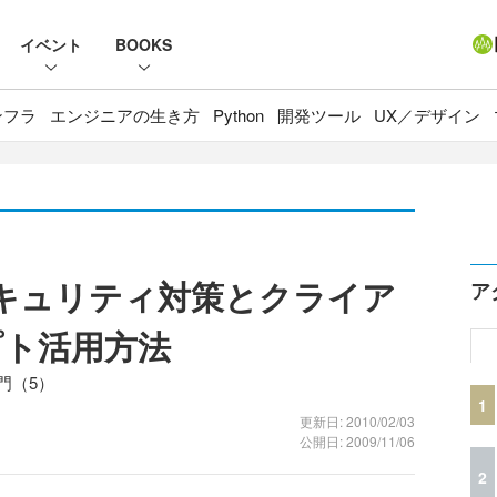
イベント
BOOKS
ンフラ
エンジニアの生き方
Python
開発ツール
UX／デザイン
Cのセキュリティ対策とクライア
ア
プト活用方法
入門（5）
1
更新日: 2010/02/03
公開日: 2009/11/06
2