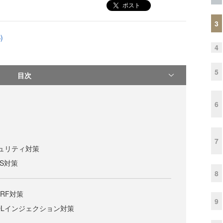
ポスト
3
)
4
5
目次
6
7
セキュリティ対策
SS対策
8
SRF対策
9
のSQLインジェクション対策