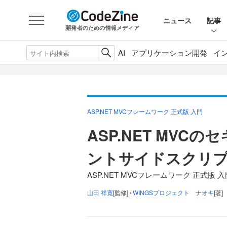
ニュース
記事
開発者のための情報メディア
AI
アプリケーション開発
イ
ASP.NET MVCフレームワーク 正式版 入門
ASP.NET MV
ントサイドスクリ
ASP.NET MVCフレームワーク 正式版 
山田 祥寛
[監修] /
WINGSプロジェクト ナオキ
[著]