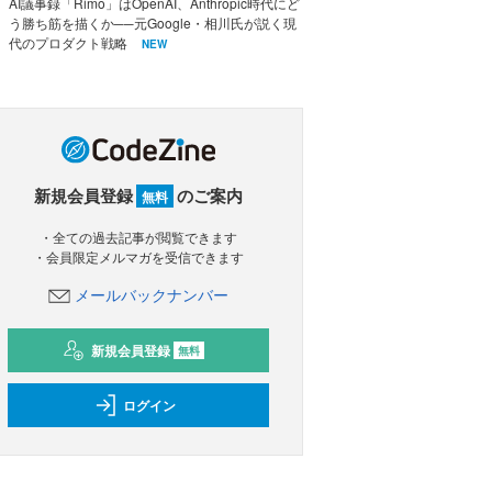
AI議事録「Rimo」はOpenAI、Anthropic時代にど
う勝ち筋を描くか──元Google・相川氏が説く現
代のプロダクト戦略
NEW
新規会員登録
のご案内
無料
・全ての過去記事が閲覧できます
・会員限定メルマガを受信できます
メールバックナンバー
新規会員登録
無料
ログイン