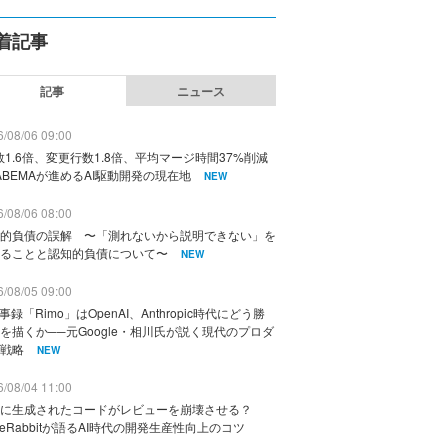
着記事
記事
ニュース
/08/06 09:00
数1.6倍、変更行数1.8倍、平均マージ時間37%削減
ABEMAが進めるAI駆動開発の現在地
NEW
/08/06 08:00
的負債の誤解 〜「測れないから説明できない」を
ることと認知的負債について〜
NEW
/08/05 09:00
議事録「Rimo」はOpenAI、Anthropic時代にどう勝
を描くか──元Google・相川氏が説く現代のプロダ
戦略
NEW
/08/04 11:00
に生成されたコードがレビューを崩壊させる？
deRabbitが語るAI時代の開発生産性向上のコツ