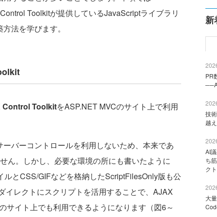
rol Toolkitが提供しているJavaScriptライブラリ
新
構築方法を学びます。
2026
olkit
PR
──
2026
Control Toolkit
をASP.NET MVCのサイト上で利用
技術
越え
2026
通りサーバーコントロールを利用しないため、本来であ
AI
tは利用できません。しかし、必要な環境の所にも書いたように
ち筋
クト
tファイルとCSS/GIFなどを格納したScriptFilesOnly版も公
2026
ダイレクトにスクリプトを活用することで、AJAX
大量
NET MVCのサイト上でも利用できるようになります（図6～
Co