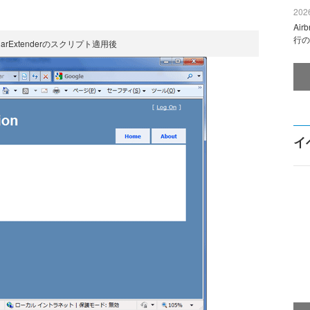
2026
Ai
行の
darExtenderのスクリプト適用後
イ