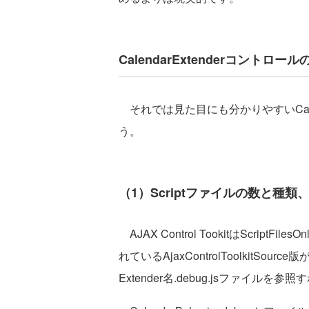
CalendarExtenderコントロ
それでは見た目にも分かりやすいCalen
う。
（1）Scriptファイルの数と種
AJAX Control TookitはScript
れているAjaxControlToolkitS
Extender名.debug.jsファイル