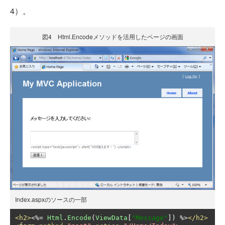
4）。
図4 Html.Encodeメソッドを活用したページの画面
Index.aspxのソースの一部
<h2>
<%=
Html
.
Encode
(
ViewData
[
"Message"
])
 %>
</h2>