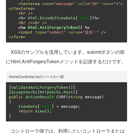
<textarea
name
=
"message"
cols
=
"50"
rows
=
"3"
>
</textarea>
<br
/>
<%=
Html
.
Encode
(
ViewData
[
"Msg"
])
%>

<br
/><br
/>
<%=
Html
.
AntiForgeryToken
()
 %>
<input
type
=
"submit"
value
=
"送信！"
/>
</form>
XSSのサンプルを流用しています。submitボタンの前
にHtml.AntiForgeryTokenメソッドを記述するだけです。
HomeController.csのソースの一部
[
ValidateAntiForgeryToken
()]
[
AcceptVerbs
(
HttpVerbs
.
Post
)]
public
ActionResult
 CSRF
(
string
 message
)
{
ViewData
[
"Msg"
]
=
 message
;
return
View
();
}
コントローラ側では、利用したいコントローラまたは