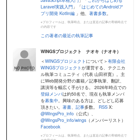
Laravel実践入門
」「
はじめてのAndroidア
プリ開発 Kotlin編
」他、
著書多数
。
※プロフィールは、執筆時点、または直近の記事の寄稿時点で
の内容です
この著者の最近の執筆記事
WINGSプロジェクト ナオキ（ナオキ）
＜
WINGSプロジェクト
について＞
有限会社
WINGSプロジェクト
が運営する、テクニカ
ル執筆コミュニティ（代表 山田祥寛）。主
にWeb開発分野の書籍／記事執筆、翻訳、
講演等を幅広く手がける。 2026年時点での
登録メンバ
は約50名で、現在も執筆メンバ
を
募集中
。興味のある方は、どしどし応募
頂きたい。
著書
、
記事
多数。
RSS
X:
@WingsPro_info
（公式）、
@WingsPro_info/wings
（メンバーリスト）
Facebook
※プロフィールは、執筆時点、または直近の記事の寄稿時点で
の内容です