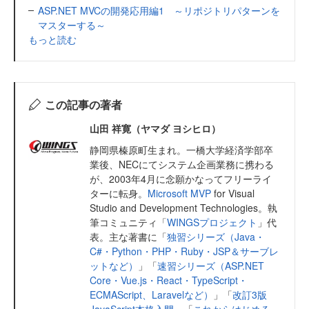
ASP.NET MVCの開発応用編1 ～リポジトリパターンを
マスターする～
もっと読む
この記事の著者
山田 祥寛（ヤマダ ヨシヒロ）
静岡県榛原町生まれ。一橋大学経済学部卒
業後、NECにてシステム企画業務に携わる
が、2003年4月に念願かなってフリーライ
ターに転身。
Microsoft MVP
for Visual
Studio and Development Technologies。執
筆コミュニティ「
WINGSプロジェクト
」代
表。主な著書に「
独習シリーズ（Java・
C#・Python・PHP・Ruby・JSP＆サーブレ
ットなど）
」「
速習シリーズ（ASP.NET
Core・Vue.js・React・TypeScript・
ECMAScript、Laravelなど）
」「
改訂3版
JavaScript本格入門
」「
これからはじめる