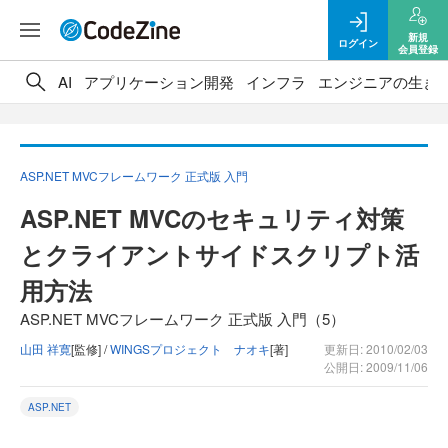
新規
ログイン
会員登録
AI
アプリケーション開発
インフラ
エンジニアの生き
ASP.NET MVCフレームワーク 正式版 入門
ASP.NET MVCのセキュリティ対策
とクライアントサイドスクリプト活
用方法
ASP.NET MVCフレームワーク 正式版 入門（5）
山田 祥寛
[監修] /
WINGSプロジェクト ナオキ
[著]
更新日: 2010/02/03
公開日: 2009/11/06
ASP.NET