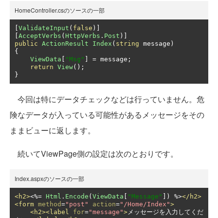
HomeController.csのソースの一部
[
ValidateInput
(
false
)]
[
AcceptVerbs
(
HttpVerbs
.
Post
)]
public
ActionResult
Index
(
string
 message
)
{
ViewData
[
"Msg"
]
=
 message
;
return
View
();
}
今回は特にデータチェックなどは行っていません。危
険なデータが入っている可能性があるメッセージをその
ままビューに返します。
続いてViewPage側の設定は次のとおりです。
Index.aspxのソースの一部
<h2>
<%=
Html
.
Encode
(
ViewData
[
"Message"
])
 %>
</h2>
<form
method
=
"post"
action
=
"/Home/Index"
>
<h2><label
for
=
"message"
>
メッセージを入力してくだ