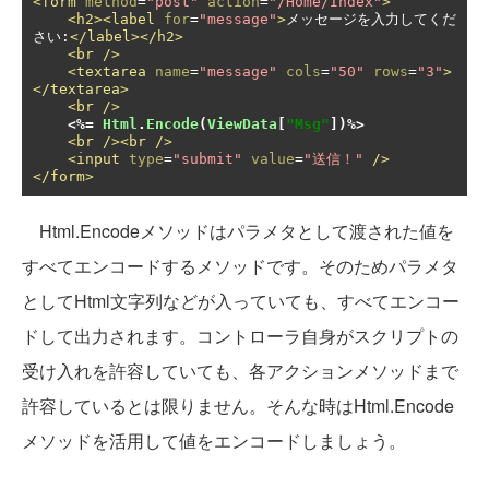
<form
method
=
"post"
action
=
"/Home/Index"
>
<h2><label
for
=
"message"
>
メッセージを入力してくだ
さい:
</label></h2>
<br
/>
<textarea
name
=
"message"
cols
=
"50"
rows
=
"3"
>
</textarea>
<br
/>
<%=
Html
.
Encode
(
ViewData
[
"Msg"
])
%>
<br
/><br
/>
<input
type
=
"submit"
value
=
"送信！"
/>
</form>
Html.Encodeメソッドはパラメタとして渡された値を
すべてエンコードするメソッドです。そのためパラメタ
としてHtml文字列などが入っていても、すべてエンコー
ドして出力されます。コントローラ自身がスクリプトの
受け入れを許容していても、各アクションメソッドまで
許容しているとは限りません。そんな時はHtml.Encode
メソッドを活用して値をエンコードしましょう。