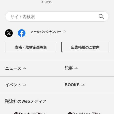
「CodeZine（コードジン）」は、株式会社翔泳社が運営す
る、開発者のための情報メディアです。テクノロジー入門
からAI活用、キャリアまで、ソフトウェア開発にかかわる
すべての人の学びと成長を支える最新情報と実践知をお届
けします。
メールバックナンバー
寄稿・取材企画募集
広告掲載のご案内