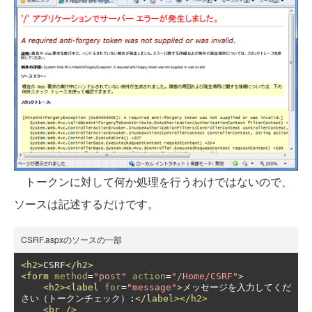
トークンに対して何か処理を行うわけではないので、
ソースは記述するだけです。
CSRF.aspxのソースの一部
<h2>
CSRF
</h2>
<form
method
=
"post"
action
=
"/Home/CSRF"
>
<h2><label
for
=
"message"
>
メッセージを入力してくだ
さい（トークンチェック）:
</label></h2>
<br
/>