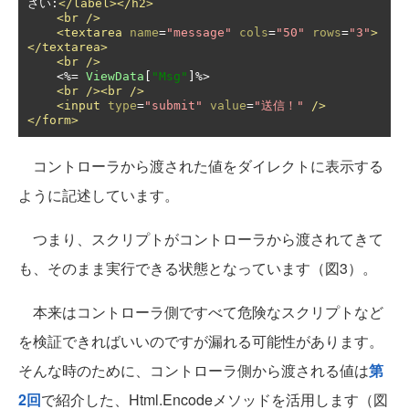
さい:
</label></h2>
<br
/>
<textarea
name
=
"message"
cols
=
"50"
rows
=
"3"
>
</textarea>
<br
/>
<%=
ViewData
[
"Msg"
]
%>

<br
/><br
/>
<input
type
=
"submit"
value
=
"送信！"
/>
</form>
コントローラから渡された値をダイレクトに表示する
ように記述しています。
つまり、スクリプトがコントローラから渡されてきて
も、そのまま実行できる状態となっています（図3）。
本来はコントローラ側ですべて危険なスクリプトなど
を検証できればいいのですが漏れる可能性があります。
そんな時のために、コントローラ側から渡される値は
第
2回
で紹介した、Html.Encodeメソッドを活用します（図