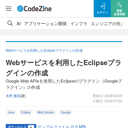
新規
ログイン
会員登録
AI
アプリケーション開発
インフラ
エンジニアの生き
Webサービスを利用したEclipseプラグインの作成
Webサービスを利用したEclipseプラ
グインの作成
Google Web APIsを使用したEclipseのプラグイン（Googleプ
ラグイン）の作成
木野 雅富
[著]
更新日: 2008/08/26
公開日: 2006/07/20
Java
Eclipse
Web Service
Google
サンプルファイル (2.0 MB)
ダウンロード