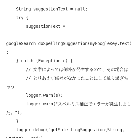
    String suggestionText = 
null
;

try
 {

        suggestionText =

googleSearch.doSpellingSuggestion(myGoogleKey,text)
;

    } 
catch
 (Exception e) {

// 文字によっては例外が発生するので、その場合は
// とりあえず候補がなかったことにして通り過ぎち
ゃう
        logger.warn(e);

        logger.warn(
"スペルミス補正でエラーが発生しまし
た。"
);

    }

    logger.debug(
"getSplellingSuggestion(String, 