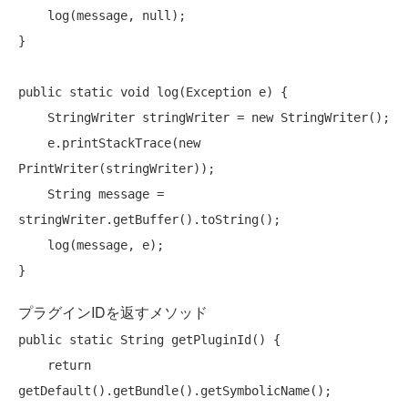
    log(message, 
null
);

}

public
static
void
 log(Exception e) {

    StringWriter stringWriter = 
new
 StringWriter();

    e.printStackTrace(
new
PrintWriter(stringWriter));

    String message = 
stringWriter.getBuffer().toString();

    log(message, e);

プラグインIDを返すメソッド
public
static
 String getPluginId() {

return
getDefault().getBundle().getSymbolicName();
