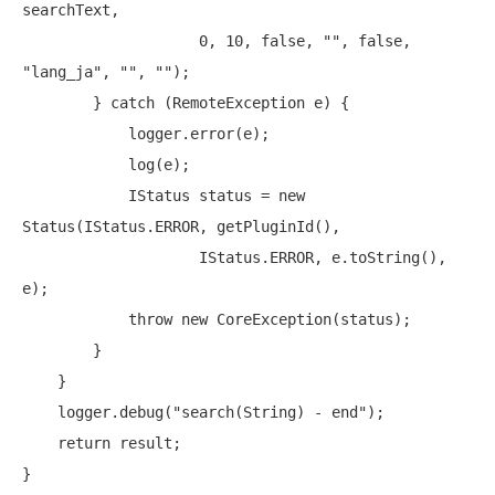
searchText,

                    0, 10, 
false
, 
""
, 
false
, 
"lang_ja"
, 
""
, 
""
);

        } 
catch
 (RemoteException e) {

            logger.error(e);

            log(e);

            IStatus status = 
new
Status(IStatus.ERROR, getPluginId(),

                    IStatus.ERROR, e.toString(), 
e);

throw
new
 CoreException(status);

        }

    }

    logger.debug(
"search(String) - end"
);

return
 result;
