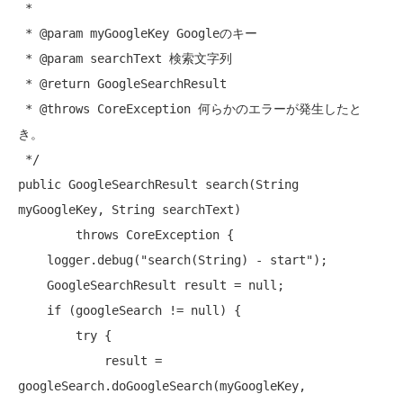
 *

 * @param myGoogleKey Googleのキー

 * @param searchText 検索文字列

 * @return GoogleSearchResult

 * @throws CoreException 何らかのエラーが発生したと
き。

 */
public
 GoogleSearchResult search(String 
myGoogleKey, String searchText)

throws
 CoreException {

    logger.debug(
"search(String) - start"
);

    GoogleSearchResult result = 
null
;

if
 (googleSearch != 
null
) {

try
 {

            result = 
googleSearch.doGoogleSearch(myGoogleKey, 