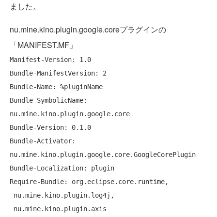
ました。
nu.mine.kino.plugin.google.coreプラグインの
「MANIFEST.MF」
Manifest-Version: 1.0

Bundle-ManifestVersion: 2

Bundle-Name: %pluginName

Bundle-SymbolicName: 
nu.mine.kino.plugin.google.core

Bundle-Version: 0.1.0

Bundle-Activator: 
nu.mine.kino.plugin.google.core.GoogleCorePlugin

Bundle-Localization: plugin

Require-Bundle: org.eclipse.core.runtime,

 nu.mine.kino.plugin.log4j,

 nu.mine.kino.plugin.axis
