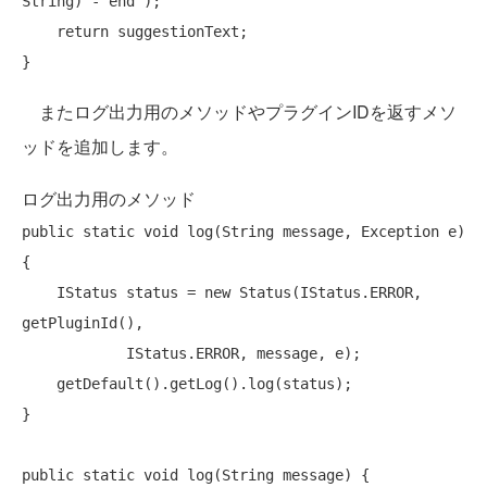
String) - end"
);

return
 suggestionText;

またログ出力用のメソッドやプラグインIDを返すメソ
ッドを追加します。
ログ出力用のメソッド
public
static
void
 log(String message, Exception e) 
{

    IStatus status = 
new
 Status(IStatus.ERROR, 
getPluginId(),

            IStatus.ERROR, message, e);

    getDefault().getLog().log(status);

}

public
static
void
 log(String message) {
