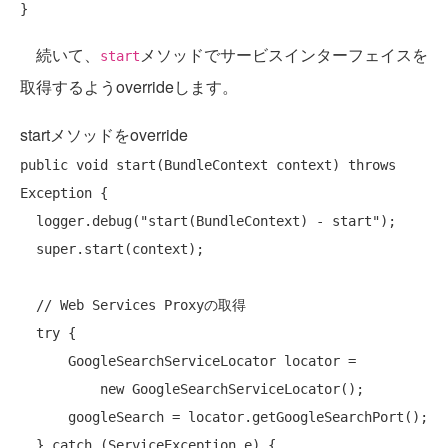
続いて、
メソッドでサービスインターフェイスを
start
取得するようoverrideします。
startメソッドをoverride
public
void
 start(BundleContext context) 
throws
Exception {

  logger.debug(
"start(BundleContext) - start"
);

super
.start(context);

// Web Services Proxyの取得
try
 {

      GoogleSearchServiceLocator locator =

new
 GoogleSearchServiceLocator();

      googleSearch = locator.getGoogleSearchPort();

  } 
catch
 (ServiceException e) {
