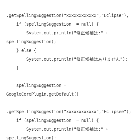
.getSpellingSuggestion(
"xxxxxxxxxxxx"
,
"Eclipse"
);

if
 (spellingSuggestion != 
null
) {

        System.out.println(
"修正候補は:"
 + 
spellingSuggestion);

    } 
else
 {

        System.out.println(
"修正候補はありません"
);

    }

    spellingSuggestion = 
GoogleCorePlugin.getDefault()

.getSpellingSuggestion(
"xxxxxxxxxxxx"
,
"Eclipsee"
);

if
 (spellingSuggestion != 
null
) {

        System.out.println(
"修正候補は:"
 + 
spellingSuggestion);
