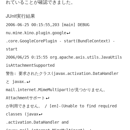
れていることが確認できました。
JUnit実行結果
2006-06-25 00:15:55,203 [main] DEBUG 
nu.mine.kino.plugin.google
.core.GoogleCorePlugin - start(BundleContext) - 
start

2006/06/25 0:15:55 org.apache.axis.utils.JavaUtils 
isAttachmentSupported

警告: 要求されたクラス(javax.activation.DataHandler 
と javax.
mail.internet.MimeMultipart)が見つかりません。
Attachmentサポート
が利用できません。 / [en]-(Unable to find required 
classes (javax
.activation.DataHandler and 