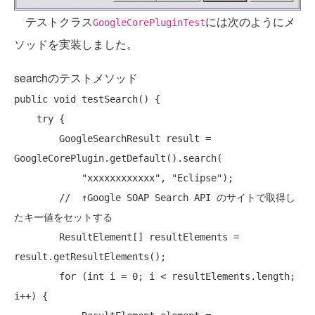
テストクラス
には次のようにメ
GoogleCorePluginTest
ソッドを実装しました。
searchのテストメソッド
public
void
 testSearch() {

try
 {

        GoogleSearchResult result = 
GoogleCorePlugin.getDefault().search(

"xxxxxxxxxxxx"
, 
"Eclipse"
);

//  ↑Google SOAP Search API のサイトで取得し
たキー値をセットする
        ResultElement[] resultElements = 
result.getResultElements();

for
 (
int
 i = 0; i < resultElements.length; 
i++) {
