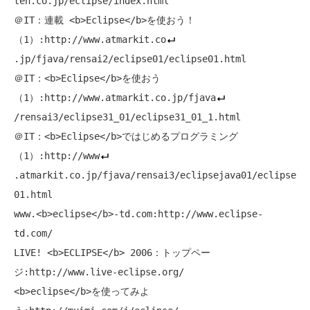
ten.co.jp/eclipse/index.html

＠IT：連載 <b>Eclipse</b>を使おう！
（1）:http://www.atmarkit.co
.jp/fjava/rensai2/eclipse01/eclipse01.html

＠IT：<b>Eclipse</b>を使おう
（1）:http://www.atmarkit.co.jp/fjava
/rensai3/eclipse31_01/eclipse31_01_1.html

＠IT：<b>Eclipse</b>ではじめるプログラミング
（1）:http://www
.atmarkit.co.jp/fjava/rensai3/eclipsejava01/eclipse
01.html

www.<b>eclipse</b>-td.com:http://www.eclipse-
td.com/

LIVE! <b>ECLIPSE</b> 2006：トップペー
ジ:http://www.live-eclipse.org/

<b>eclipse</b>を使ってみよ