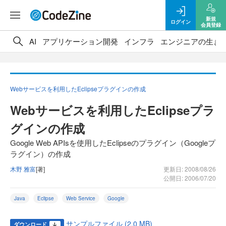
新規
ログイン
会員登録
AI
アプリケーション開発
インフラ
エンジニアの生き
Webサービスを利用したEclipseプラグインの作成
Webサービスを利用したEclipseプラ
グインの作成
Google Web APIsを使用したEclipseのプラグイン（Googleプ
ラグイン）の作成
木野 雅富
[著]
更新日: 2008/08/26
公開日: 2006/07/20
Java
Eclipse
Web Service
Google
サンプルファイル (2.0 MB)
ダウンロード