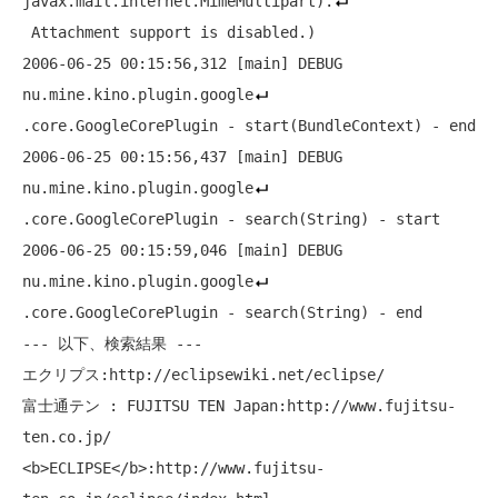
javax.mail.internet.MimeMultipart).
 Attachment support is disabled.)

2006-06-25 00:15:56,312 [main] DEBUG 
nu.mine.kino.plugin.google
.core.GoogleCorePlugin - start(BundleContext) - end

2006-06-25 00:15:56,437 [main] DEBUG 
nu.mine.kino.plugin.google
.core.GoogleCorePlugin - search(String) - start

2006-06-25 00:15:59,046 [main] DEBUG 
nu.mine.kino.plugin.google
.core.GoogleCorePlugin - search(String) - end

--- 以下、検索結果 ---

エクリプス:http://eclipsewiki.net/eclipse/

富士通テン : FUJITSU TEN Japan:http://www.fujitsu-
ten.co.jp/

<b>ECLIPSE</b>:http://www.fujitsu-