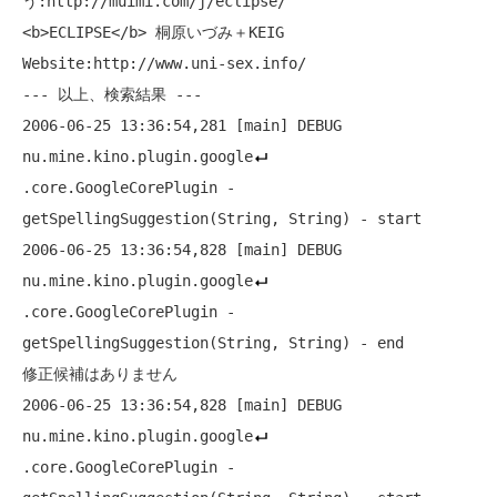
う:http://muimi.com/j/eclipse/

<b>ECLIPSE</b> 桐原いづみ＋KEIG 
Website:http://www.uni-sex.info/

--- 以上、検索結果 ---

2006-06-25 13:36:54,281 [main] DEBUG 
nu.mine.kino.plugin.google
.core.GoogleCorePlugin - 
getSpellingSuggestion(String, String) - start

2006-06-25 13:36:54,828 [main] DEBUG 
nu.mine.kino.plugin.google
.core.GoogleCorePlugin - 
getSpellingSuggestion(String, String) - end

修正候補はありません

2006-06-25 13:36:54,828 [main] DEBUG 
nu.mine.kino.plugin.google
.core.GoogleCorePlugin - 