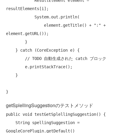
            ResultElement element = 
resultElements[i];

            System.out.println(

                element.getTitle() + 
":"
 + 
element.getURL());

        }

    } 
catch
 (CoreException e) {

// TODO 自動生成された catch ブロック
        e.printStackTrace();

    }

getSplellingSuggestionのテストメソッド
public
void
 testGetSplellingSuggestion() {

    String spellingSuggestion = 
GoogleCorePlugin.getDefault()
