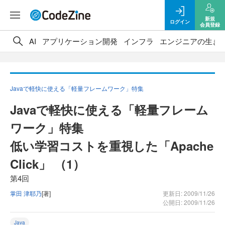
新規
ログイン
会員登録
AI
アプリケーション開発
インフラ
エンジニアの生き
Javaで軽快に使える「軽量フレームワーク」特集
Javaで軽快に使える「軽量フレーム
ワーク」特集
低い学習コストを重視した「Apache
Click」 （1）
第4回
掌田 津耶乃
[著]
更新日: 2009/11/26
公開日: 2009/11/26
Java