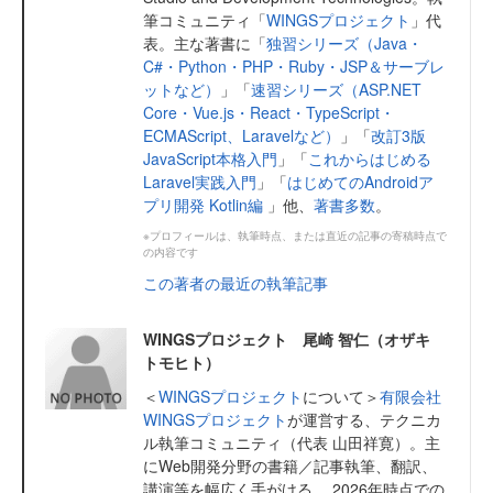
筆コミュニティ「
WINGSプロジェクト
」代
表。主な著書に「
独習シリーズ（Java・
C#・Python・PHP・Ruby・JSP＆サーブレ
ットなど）
」「
速習シリーズ（ASP.NET
Core・Vue.js・React・TypeScript・
ECMAScript、Laravelなど）
」「
改訂3版
JavaScript本格入門
」「
これからはじめる
Laravel実践入門
」「
はじめてのAndroidア
プリ開発 Kotlin編
」他、
著書多数
。
※プロフィールは、執筆時点、または直近の記事の寄稿時点で
の内容です
この著者の最近の執筆記事
WINGSプロジェクト 尾崎 智仁（オザキ
トモヒト）
＜
WINGSプロジェクト
について＞
有限会社
WINGSプロジェクト
が運営する、テクニカ
ル執筆コミュニティ（代表 山田祥寛）。主
にWeb開発分野の書籍／記事執筆、翻訳、
講演等を幅広く手がける。 2026年時点での