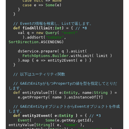
case
null
=>
None
case
 e 
=>
Some
(
e
)
}
}
// Eventの情報を検索し、Listで返します。
def
 findAll
(
limit
:
Int
)
=
{
// 
*8
    val q 
=
new
Query
(
"event"
).
addSort
(
"toDate"
,
SortDirection
.
ASCENDING
)
    dsService
.
prepare
(
 q 
).
asList
(
FetchOptions
.
Builder
.
withLimit
(
 limit 
)
).
map 
{
 e 
=>
 entity2Event
(
 e 
)
}
}
// 以下はユーティリティ関数
// GAEのEnityがもつPropertyの値を型を指定してとりだ
します。
def
 entityValue
[
T
](
 e
:
Entity
,
 name
:
String
)
=
    e
.
getProperty
(
 name 
).
asInstanceOf
[
T
]
// GAEのEntityオブジェクトからEventオブジェクトを作成
します。
def
 entity2Event
(
 e
:
Entity
)
=
{
// 
*3
Event
(
Some
(
e
.
getKey
.
getId
),
entityValue
[
String
](
 e
,
"name"
),