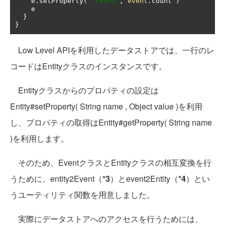
    e
.
setProperty
(
"count"
,
event
.
count 
)
    e

}
}
Low Level APIを利用したデータストアでは、一行のレ
コードはEntityクラスのインスタンスです。
Entityクラスからのプロパティの設定は
Entity#setProperty( String name , Object value )を利用
し、プロパティの取得はEntity#getProperty( String name
)を利用します。
そのため、EventクラスとEntityクラスの相互変換を行
うために、entity2Event（
*3
）とevent2Entity（
*4
）とい
うユーティリティ関数を用意しました。
実際にデータストアへのアクセスを行うためには、