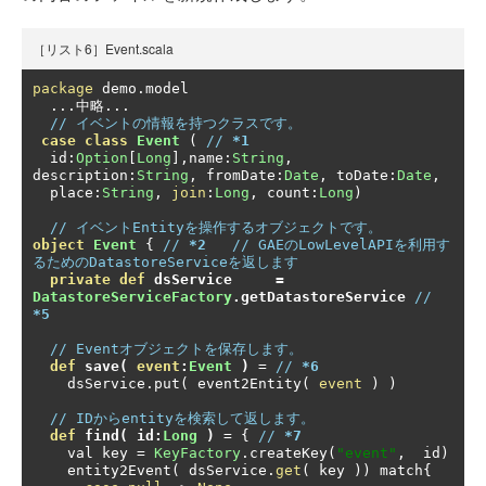
［リスト6］Event.scala
package
 demo
.
model

...中略...
// イベントの情報を持つクラスです。
case
class
Event
(
// 
*1
  id
:
Option
[
Long
],
name
:
String
,
description
:
String
,
 fromDate
:
Date
,
 toDate
:
Date
,
  place
:
String
,
join
:
Long
,
 count
:
Long
)
// イベントEntityを操作するオブジェクトです。
object
Event
{
// 
*2 
  // GAEのLowLevelAPIを利用す
るためのDatastoreServiceを返します
private
def
 dsService     
=
DatastoreServiceFactory
.
getDatastoreService
// 
*5
// Eventオブジェクトを保存します。
def
 save
(
event
:
Event
)
=
// 
*6
    dsService
.
put
(
 event2Entity
(
event
)
)
// IDからentityを検索して返します。
def
 find
(
 id
:
Long
)
=
{
// 
*7
    val key 
=
KeyFactory
.
createKey
(
"event"
,
  id
)
    entity2Event
(
 dsService
.
get
(
 key 
))
 match
{