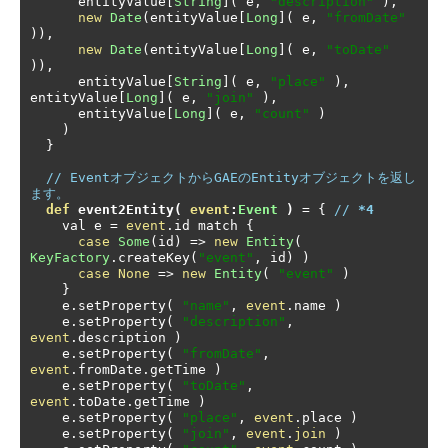
      entityValue
[
String
](
 e
,
"description"
),
new
Date
(
entityValue
[
Long
](
 e
,
"fromDate"
)),
new
Date
(
entityValue
[
Long
](
 e
,
"toDate"
)),
      entityValue
[
String
](
 e
,
"place"
),
entityValue
[
Long
](
 e
,
"join"
),
      entityValue
[
Long
](
 e
,
"count"
)
)
}
// EventオブジェクトからGAEのEntityオブジェクトを返し
ます。
def
 event2Entity
(
event
:
Event
)
=
{
// 
*4
    val e 
=
event
.
id match 
{
case
Some
(
id
)
=>
new
Entity
(
KeyFactory
.
createKey
(
"event"
,
 id
)
)
case
None
=>
new
Entity
(
"event"
)
}
    e
.
setProperty
(
"name"
,
event
.
name 
)
    e
.
setProperty
(
"description"
,
event
.
description 
)
    e
.
setProperty
(
"fromDate"
,
event
.
fromDate
.
getTime 
)
    e
.
setProperty
(
"toDate"
,
event
.
toDate
.
getTime 
)
    e
.
setProperty
(
"place"
,
event
.
place 
)
    e
.
setProperty
(
"join"
,
event
.
join
)