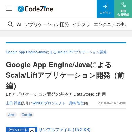
新規
ログイン
会員登録
AI
アプリケーション開発
インフラ
エンジニアの生き
Google App Engine/JavaによるScala/Liftアプリケーション開発
Google App Engine/Javaによる
Scala/Liftアプリケーション開発（前
編）
Liftアプリケーション開発の基本とDataStoreの利用
山田 祥寛
[監修] /
WINGSプロジェクト 尾崎 智仁
[著]
2010/04/16 14:00
Java
Google
サンプルファイル (15.2 KB)
ダウンロード