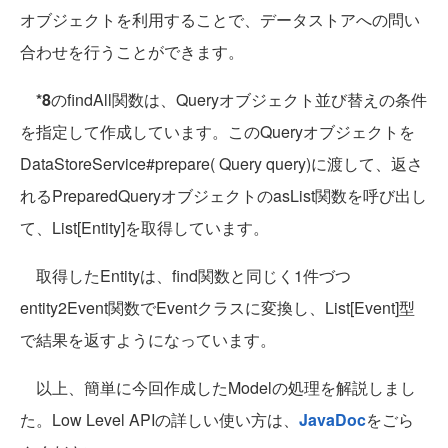
オブジェクトを利用することで、データストアへの問い
合わせを行うことができます。
*8
のfindAll関数は、Queryオブジェクト並び替えの条件
を指定して作成しています。このQueryオブジェクトを
DataStoreService#prepare( Query query)に渡して、返さ
れるPreparedQueryオブジェクトのasList関数を呼び出し
て、List[Entity]を取得しています。
取得したEntityは、find関数と同じく1件づつ
entity2Event関数でEventクラスに変換し、List[Event]型
で結果を返すようになっています。
以上、簡単に今回作成したModelの処理を解説しまし
た。Low Level APIの詳しい使い方は、
JavaDoc
をごら