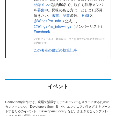
登録メンバ
は約50名で、現在も執筆メンバ
を
募集中
。興味のある方は、どしどし応募
頂きたい。
著書
、
記事
多数。
RSS
X:
@WingsPro_info
（公式）、
@WingsPro_info/wings
（メンバーリスト）
Facebook
※プロフィールは、執筆時点、または直近の記事の寄稿時点で
の内容です
この著者の最近の執筆記事
イベント
CodeZine編集部では、現場で活躍するデベロッパーをスターにするための
カンファレンス「Developers Summit」や、エンジニアの生きざまをブース
トするためのイベント「Developers Boost」など、さまざまなカンファレ
ンスを企画・運営しています。