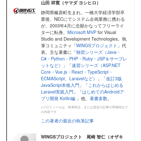
山田 祥寛（ヤマダ ヨシヒロ）
静岡県榛原町生まれ。一橋大学経済学部卒
業後、NECにてシステム企画業務に携わる
が、2003年4月に念願かなってフリーライ
ターに転身。
Microsoft MVP
for Visual
Studio and Development Technologies。執
筆コミュニティ「
WINGSプロジェクト
」代
表。主な著書に「
独習シリーズ（Java・
C#・Python・PHP・Ruby・JSP＆サーブレ
ットなど）
」「
速習シリーズ（ASP.NET
Core・Vue.js・React・TypeScript・
ECMAScript、Laravelなど）
」「
改訂3版
JavaScript本格入門
」「
これからはじめる
Laravel実践入門
」「
はじめてのAndroidア
プリ開発 Kotlin編
」他、
著書多数
。
※プロフィールは、執筆時点、または直近の記事の寄稿時点で
の内容です
この著者の最近の執筆記事
WINGSプロジェクト 尾崎 智仁（オザキ