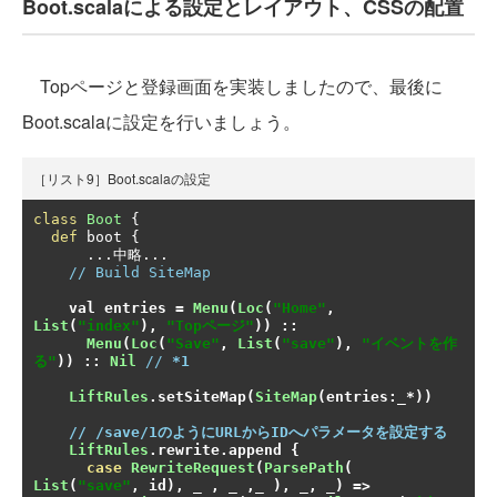
Boot.scalaによる設定とレイアウト、CSSの配置
Topページと登録画面を実装しましたので、最後に
Boot.scalaに設定を行いましょう。
［リスト9］Boot.scalaの設定
class
Boot
{
def
 boot 
{
...中略...
// Build SiteMap
val entries 
=
Menu
(
Loc
(
"Home"
,
List
(
"index"
),
"Topページ"
))
::
Menu
(
Loc
(
"Save"
,
List
(
"save"
),
"イベントを作
る"
))
::
Nil
// 
*1
LiftRules
.
setSiteMap
(
SiteMap
(
entries
:
_
*))
// /save/1のようにURLからIDへパラメータを設定する
LiftRules
.
rewrite
.
append 
{
case
RewriteRequest
(
ParsePath
(
List
(
"save"
,
 id
),
 _ 
,
 _ 
,
_ 
),
 _
,
 _
)
=>