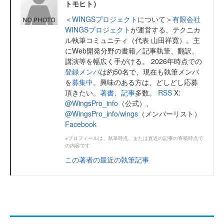
トモヒト）
＜
WINGSプロジェクト
について＞
有限会社
WINGSプロジェクト
が運営する、テクニカ
ル執筆コミュニティ（代表 山田祥寛）。主
にWeb開発分野の書籍／記事執筆、翻訳、
講演等を幅広く手がける。 2026年時点での
登録メンバ
は約50名で、現在も執筆メンバ
を
募集中
。興味のある方は、どしどし応募
頂きたい。
著書
、
記事
多数。
RSS
X:
@WingsPro_info
（公式）、
@WingsPro_info/wings
（メンバーリスト）
Facebook
※プロフィールは、執筆時点、または直近の記事の寄稿時点で
の内容です
この著者の最近の執筆記事