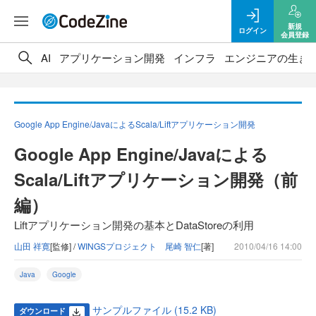
新規
ログイン
会員登録
AI
アプリケーション開発
インフラ
エンジニアの生き
Google App Engine/JavaによるScala/Liftアプリケーション開発
Google App Engine/Javaによる
Scala/Liftアプリケーション開発（前
編）
Liftアプリケーション開発の基本とDataStoreの利用
山田 祥寛
[監修] /
WINGSプロジェクト 尾崎 智仁
[著]
2010/04/16 14:00
Java
Google
サンプルファイル (15.2 KB)
ダウンロード