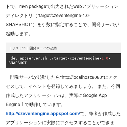
ドで、mvn packageで出力されたwebアプリケーション
ディレクトリ（"target/czeventengine-1.0-
SNAPSHOT"）を引数に指定することで、開発サーバが
起動します。
［リスト11］開発サーバの起動
 dev_appserver
.
sh 
./
target
/
czeventengine
-
1.0
-
SNAPSHOT
開発サーバが起動したら"http://localhost:8080"にアク
セスして、イベントを登録してみましょう。 また、今回
作成したアプリケーションは、実際にGoogle App
Engine上で動作しています。
http://czeventengine.appspot.com/
で、筆者が作成した
アプリケーションに実際にアクセスすることができま