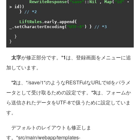
RewriteResponse
(
"save"
::
Nil
,
Map
(
"id"
-
>
 id
))
}
// 
*2
LiftRules
.
early
.
append
{
_
.
setCharacterEncoding
(
"UTF-8"
)
}
// 
*3
}
}
太字
が修正部分です。
*1
は、登録画面をメニューに追
加しています。
*2
は、"/save/1"のようなRESTFulなURLでidをパラメ
ータとして受け取るための設定です。
*3
は、フォームか
ら送信されたデータをUTF-8で扱うために設定していま
す。
デフォルトのレイアウトも修正しま
す。"src/main/webapp/templates-