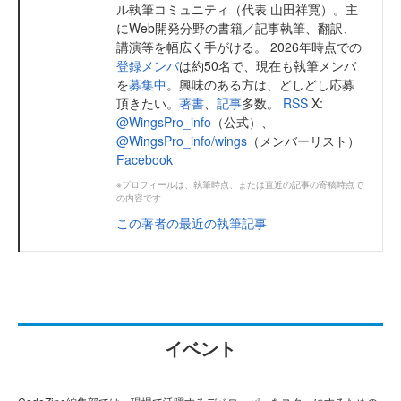
ル執筆コミュニティ（代表 山田祥寛）。主
にWeb開発分野の書籍／記事執筆、翻訳、
講演等を幅広く手がける。 2026年時点での
登録メンバ
は約50名で、現在も執筆メンバ
を
募集中
。興味のある方は、どしどし応募
頂きたい。
著書
、
記事
多数。
RSS
X:
@WingsPro_info
（公式）、
@WingsPro_info/wings
（メンバーリスト）
Facebook
※プロフィールは、執筆時点、または直近の記事の寄稿時点で
の内容です
この著者の最近の執筆記事
イベント