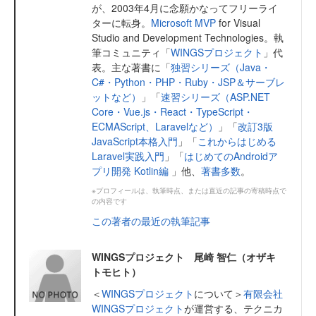
が、2003年4月に念願かなってフリーライ
ターに転身。
Microsoft MVP
for Visual
Studio and Development Technologies。執
筆コミュニティ「
WINGSプロジェクト
」代
表。主な著書に「
独習シリーズ（Java・
C#・Python・PHP・Ruby・JSP＆サーブレ
ットなど）
」「
速習シリーズ（ASP.NET
Core・Vue.js・React・TypeScript・
ECMAScript、Laravelなど）
」「
改訂3版
JavaScript本格入門
」「
これからはじめる
Laravel実践入門
」「
はじめてのAndroidア
プリ開発 Kotlin編
」他、
著書多数
。
※プロフィールは、執筆時点、または直近の記事の寄稿時点で
の内容です
この著者の最近の執筆記事
WINGSプロジェクト 尾崎 智仁（オザキ
トモヒト）
＜
WINGSプロジェクト
について＞
有限会社
WINGSプロジェクト
が運営する、テクニカ