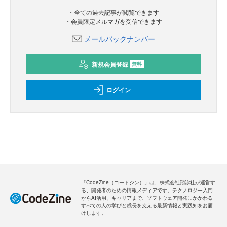
・全ての過去記事が閲覧できます
・会員限定メルマガを受信できます
メールバックナンバー
新規会員登録
無料
ログイン
「CodeZine（コードジン）」は、株式会社翔泳社が運営す
る、開発者のための情報メディアです。テクノロジー入門
からAI活用、キャリアまで、ソフトウェア開発にかかわる
すべての人の学びと成長を支える最新情報と実践知をお届
けします。