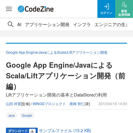
新規
ログイン
会員登録
AI
アプリケーション開発
インフラ
エンジニアの生き
Google App Engine/JavaによるScala/Liftアプリケーション開発
Google App Engine/Javaによる
Scala/Liftアプリケーション開発（前
編）
Liftアプリケーション開発の基本とDataStoreの利用
山田 祥寛
[監修] /
WINGSプロジェクト 尾崎 智仁
[著]
2010/04/16 14:00
Java
Google
サンプルファイル (15.2 KB)
ダウンロード