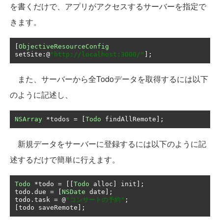
を書くだけで、アプリがアクセスするサーバーを指定で
きます。
[
ObjectiveResourceConfig
setSite
:@
"http://localhost:3000/"
];
また、サーバーから全Todoデータを取得するには以下
のように記述し、
NSArray
*
todos 
=
[
Todo
 findAllRemote
];
新規データをサーバーに登録するには以下のように記
述するだけで簡単に行えます。
Todo
*
todo 
=
[[
Todo
 alloc
]
 init
];
todo
.
due 
=
[
NSDate
 date
];
todo
.
task 
=
@
"コンサートの予約"
;
[
todo saveRemote
];