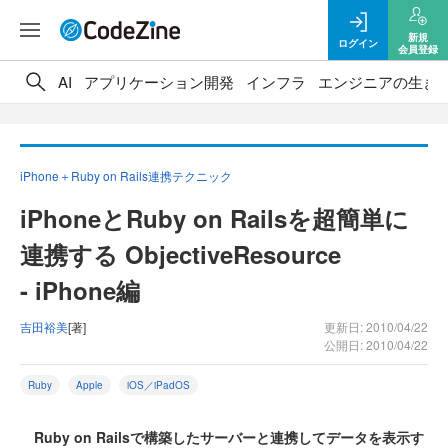
新規
ログイン
会員登録
AI
アプリケーション開発
インフラ
エンジニアの生き
iPhone＋Ruby on Rails連携テクニック
iPhoneとRuby on Railsを超簡単に
連携する ObjectiveResource
- iPhone編
吉田裕美
[著]
更新日: 2010/04/22
公開日: 2010/04/22
Ruby
Apple
iOS／iPadOS
Ruby on Railsで構築したサーバーと連携してデータを表示す