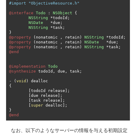
#import "ObjectiveResource.h"
@interface
Todo
:
NSObject
{
NSString
*
todoId
;
NSDate
*
due
;
NSString
*
task
;
}
@property
(
nonatomic 
,
 retain
)
NSString
*
todoId
;
@property
(
nonatomic 
,
 retain
)
NSDate
*
due
;
@property
(
nonatomic 
,
 retain
)
NSString
*
task
;
@end
@implementation
Todo
@synthesize
 todoId
,
 due
,
 task
;
-
(
void
)
{
[
todoId release
];
[
due release
];
[
task release
];
[
super
 dealloc
];
}
@end
なお、以下のようなサーバーの情報を与える初期設定