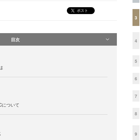
ポスト
3
目次
4
5
とは
6
7
e-Cについて
8
1
成
9