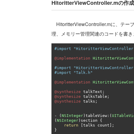
HitoritterViewController.mの作
HitoritterViewControlle
理、メモリー管理関連のコードを書き
#import "HitoritterViewController
@implementation
HitoritterViewCon
#import "HitoritterViewController
#import "Talk.h"
@implementation
HitoritterViewCon
@synthesize
 talkText
;
@synthesize
 talksTable
;
@synthesize
 talks
;
-
(
NSInteger
)
tableView
:(
UITableVi
(
NSInteger
)
section 
{
return
[
talks count
];
}