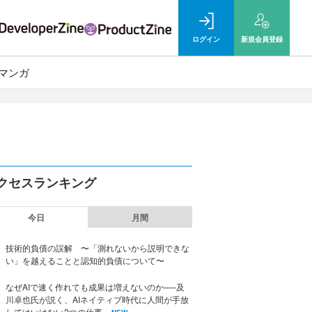
ログイン
新規
会員登録
マンガ
クセスランキング
今日
月間
技術的負債の誤解 〜「測れないから説明できな
い」を越えることと認知的負債について〜
なぜAIで速く作れても成果は増えないのか──及
川卓也氏が説く、AIネイティブ時代に人間が手放
してはいけない2つの仕事