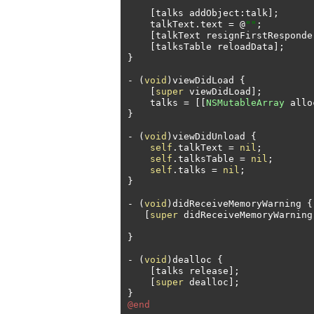
[
talks addObject
:
talk
];
    talkText
.
text 
=
@
""
;
[
talkText resignFirstResponde
[
talksTable reloadData
];
}
-
(
void
)
viewDidLoad 
{
[
super
 viewDidLoad
];
    talks 
=
[[
NSMutableArray
 allo
}
-
(
void
)
viewDidUnload 
{
self
.
talkText 
=
nil
;
self
.
talksTable 
=
nil
;
self
.
talks 
=
nil
;
}
-
(
void
)
didReceiveMemoryWarning 
{
[
super
 didReceiveMemoryWarning
}
-
(
void
)
dealloc 
{
[
talks release
];
[
super
 dealloc
];
}
@end