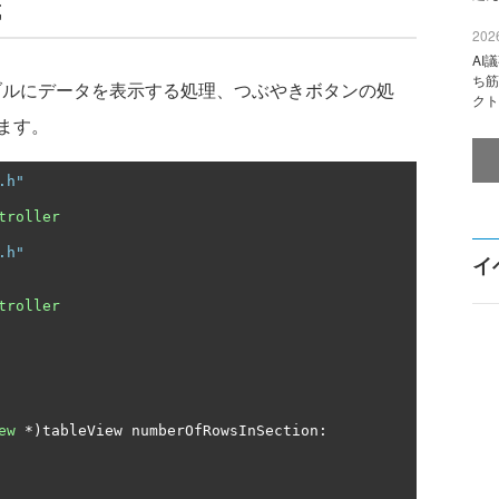
成
2026
AI
ち筋
r.mに、テーブルにデータを表示する処理、つぶやきボタンの処
クト
ます。
.h"
troller
.h"
イ
troller
ew
*)
tableView numberOfRowsInSection
: