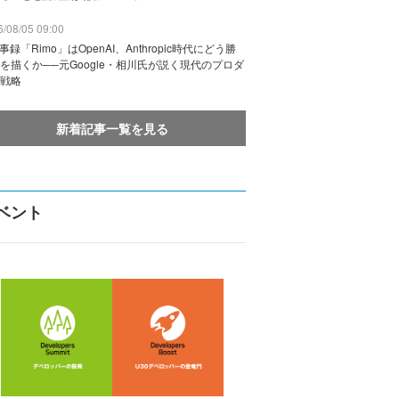
/08/05 09:00
議事録「Rimo」はOpenAI、Anthropic時代にどう勝
を描くか──元Google・相川氏が説く現代のプロダ
戦略
新着記事一覧を見る
ベント