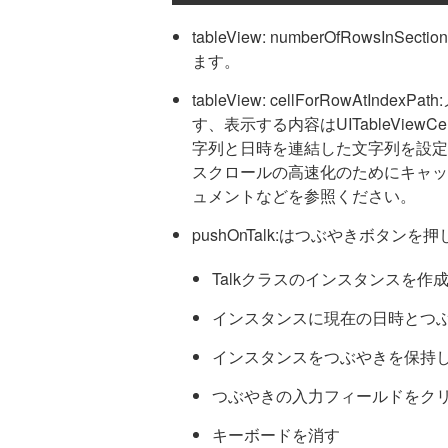
tableView: numberOfRow
ます。
tableView: cellForRowAt
す、表示する内容はUITableVie
字列と日時を連結した文字列を設定
スクロールの高速化のためにキャッシ
ュメントなどを参照ください。
pushOnTalk:はつぶやきボタ
Talkクラスのインスタンスを作
インスタンスに現在の日時とつ
インスタンスをつぶやきを保持
つぶやきの入力フィールドをク
キーボードを消す