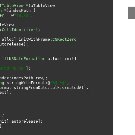
ITableView
*)
aTableView 
h
*)
indexPath 
{
er
=
@
"Talks"
;
leView 
:
CellIdentifier
];
 alloc
]
 initWithFrame
:
CGRectZero
utorelease
];
[[[
NSDateFormatter
 alloc
]
 init
]
M/dd hh:mm"
];
ndex
:
indexPath
.
row
];
ng
 stringWithFormat
:@
"%@ %@"
,
ormat stringFromDate
:
talk
.
createdAt
],
ext
];
 
{
nit
]
 autorelease
];
];