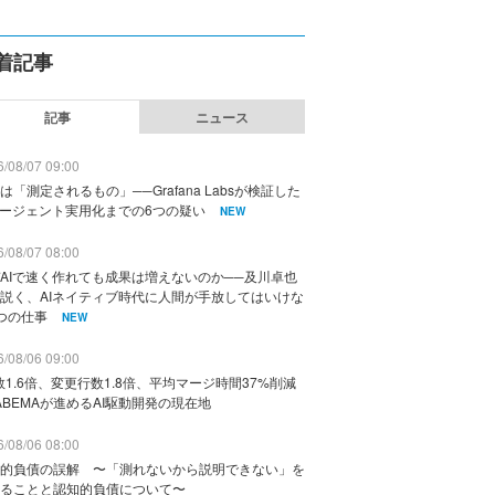
着記事
記事
ニュース
/08/07 09:00
は「測定されるもの」──Grafana Labsが検証した
エージェント実用化までの6つの疑い
NEW
/08/07 08:00
AIで速く作れても成果は増えないのか──及川卓也
説く、AIネイティブ時代に人間が手放してはいけな
つの仕事
NEW
/08/06 09:00
数1.6倍、変更行数1.8倍、平均マージ時間37%削減
ABEMAが進めるAI駆動開発の現在地
/08/06 08:00
的負債の誤解 〜「測れないから説明できない」を
ることと認知的負債について〜