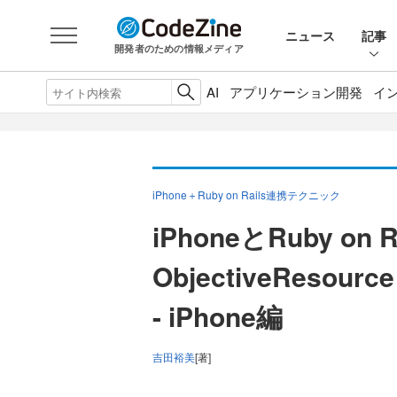
ニュース
記事
開発者のための情報メディア
AI
アプリケーション開発
イ
iPhone＋Ruby on Rails連携テクニック
iPhoneとRuby o
ObjectiveResource
- iPhone編
吉田裕美
[著]