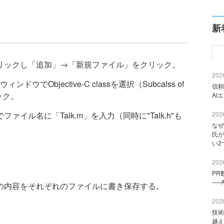
新
を右クリックし「追加」→「新規ファイル」をクリック。
2026
Objective-C classを選択（Subcalss of
信頼
ック。
AI
ドウでファイル名に「Talk.m」を入力（同時に"Talk.h"も
2026
なぜ
氏が
い2
2026
PR
──
lk.mの内容をそれぞれのファイルに書き保存する。
2026
技術
越え