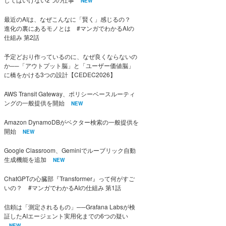
NEW
最近のAIは、なぜこんなに「賢く」感じるの？
進化の裏にあるモノとは #マンガでわかるAIの
仕組み 第2話
予定どおり作っているのに、なぜ良くならないの
か──「アウトプット脳」と「ユーザー価値脳」
に橋をかける3つの設計【CEDEC2026】
AWS Transit Gateway、ポリシーベースルーティ
ングの一般提供を開始
NEW
Amazon DynamoDBがベクター検索の一般提供を
開始
NEW
Google Classroom、Geminiでルーブリック自動
生成機能を追加
NEW
ChatGPTの心臓部『Transformer』って何がすご
いの？ #マンガでわかるAIの仕組み 第1話
信頼は「測定されるもの」──Grafana Labsが検
証したAIエージェント実用化までの6つの疑い
NEW