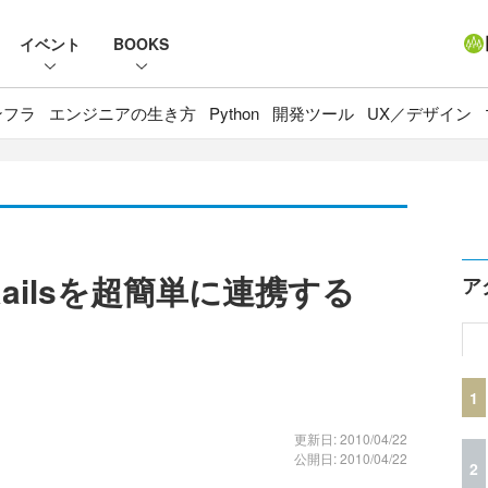
イベント
BOOKS
ンフラ
エンジニアの生き方
Python
開発ツール
UX／デザイン
n Railsを超簡単に連携する
ア
1
更新日: 2010/04/22
公開日: 2010/04/22
2