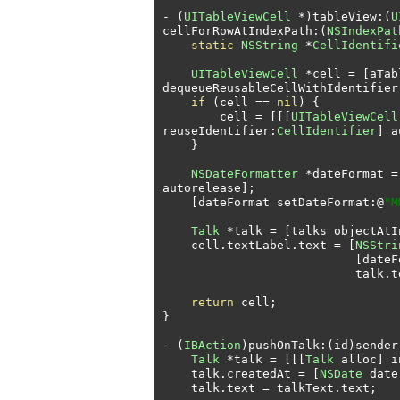
-
(
UITableViewCell
*)
tableView
:(
U
cellForRowAtIndexPath
:(
NSIndexPat
static
NSString
*
CellIdentifi
UITableViewCell
*
cell 
=
[
aTab
dequeueReusableCellWithIdentifier
if
(
cell 
==
nil
)
{
        cell 
=
[[[
UITableViewCell
reuseIdentifier
:
CellIdentifier
]
 a
}
NSDateFormatter
*
dateFormat 
=
autorelease
];
[
dateFormat setDateFormat
:@
"M
Talk
*
talk 
=
[
talks objectAtI
    cell
.
textLabel
.
text 
=
[
NSStri
[
dateF
                           talk
.
t
return
 cell
;
}
-
(
IBAction
)
pushOnTalk
:(
id
)
sender
Talk
*
talk 
=
[[[
Talk
 alloc
]
 i
    talk
.
createdAt 
=
[
NSDate
 date
    talk
.
text 
=
 talkText
.
text
;