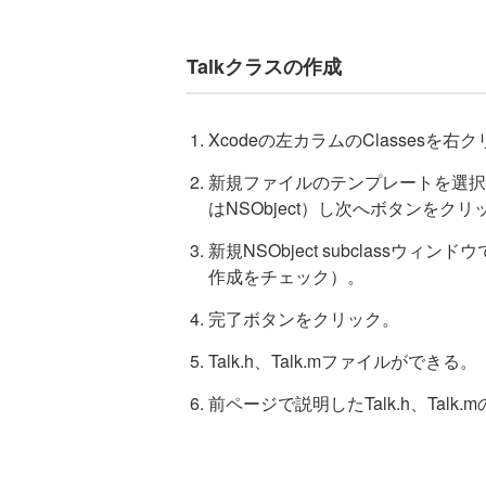
Talkクラスの作成
Xcodeの左カラムのClasses
新規ファイルのテンプレートを選択ウィンドウで
はNSObject）し次へボタンをクリ
新規NSObject subclassウィン
作成をチェック）。
完了ボタンをクリック。
Talk.h、Talk.mファイルができる。
前ページで説明したTalk.h、Ta