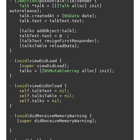
-
(
IBAction
)
pushOnTalk
:(
id
)
sender 
{
Talk
*
talk 
=
[[[
Talk
 alloc
]
 init
]
autorelease
];
    talk
.
createdAt 
=
[
NSDate
 date
];
    talk
.
text 
=
 talkText
.
text
;
[
talks addObject
:
talk
];
    talkText
.
text 
=
@
""
;
[
talkText resignFirstResponder
];
[
talksTable reloadData
];
}
-
(
void
)
viewDidLoad 
{
[
super
 viewDidLoad
];
    talks 
=
[[
NSMutableArray
 alloc
]
 init
];
}
-
(
void
)
viewDidUnload 
{
self
.
talkText 
=
nil
;
self
.
talksTable 
=
nil
;
self
.
talks 
=
nil
;
}
-
(
void
)
didReceiveMemoryWarning 
{
[
super
 didReceiveMemoryWarning
];
}