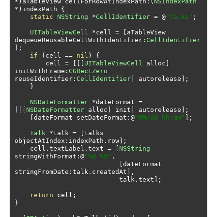
*)
aTableView cellForRowAtIndexPath
:(
NSIndexPath
*)
indexPath 
{
static
NSString
*
CellIdentifier
=
@
"Talks"
;
UITableViewCell
*
cell 
=
[
aTableView 
dequeueReusableCellWithIdentifier
:
CellIdentifier
];
if
(
cell 
==
nil
)
{
        cell 
=
[[[
UITableViewCell
 alloc
]
initWithFrame
:
CGRectZero
reuseIdentifier
:
CellIdentifier
]
 autorelease
];
}
NSDateFormatter
*
dateFormat 
=
[[[
NSDateFormatter
 alloc
]
 init
]
 autorelease
];
[
dateFormat setDateFormat
:@
"MM/dd hh:mm"
];
Talk
*
talk 
=
[
talks 
objectAtIndex
:
indexPath
.
row
];
    cell
.
textLabel
.
text 
=
[
NSString
stringWithFormat
:@
"%@ %@"
,
[
dateFormat 
stringFromDate
:
talk
.
createdAt
],
                           talk
.
text
];
return
 cell
;
}