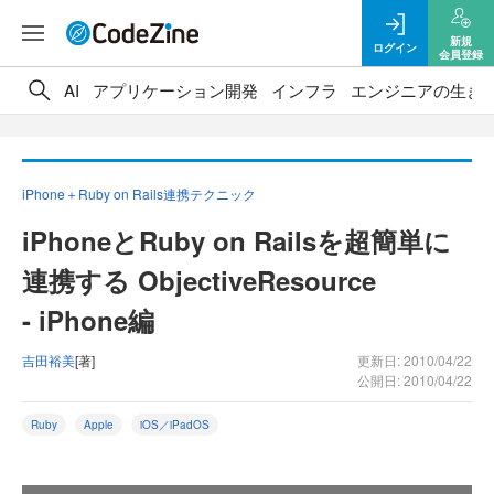
新規
ログイン
会員登録
AI
アプリケーション開発
インフラ
エンジニアの生き
iPhone＋Ruby on Rails連携テクニック
iPhoneとRuby on Railsを超簡単に
連携する ObjectiveResource
- iPhone編
吉田裕美
[著]
更新日: 2010/04/22
公開日: 2010/04/22
Ruby
Apple
iOS／iPadOS