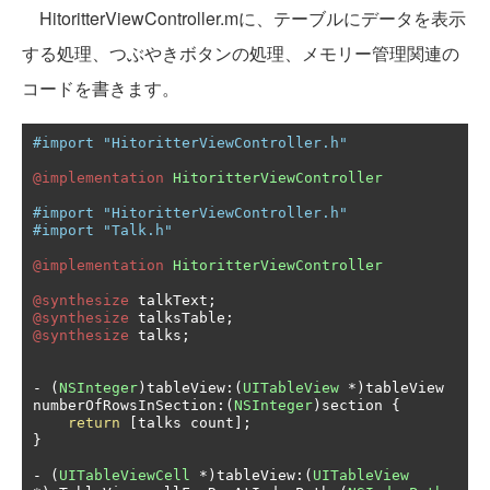
HitoritterViewController.mに、テーブルにデータを表示
する処理、つぶやきボタンの処理、メモリー管理関連の
コードを書きます。
#import "HitoritterViewController.h"
@implementation
HitoritterViewController
#import "HitoritterViewController.h"
#import "Talk.h"
@implementation
HitoritterViewController
@synthesize
 talkText
;
@synthesize
 talksTable
;
@synthesize
 talks
;
-
(
NSInteger
)
tableView
:(
UITableView
*)
tableView 
numberOfRowsInSection
:(
NSInteger
)
section 
{
return
[
talks count
];
}
-
(
UITableViewCell
*)
tableView
:(
UITableView