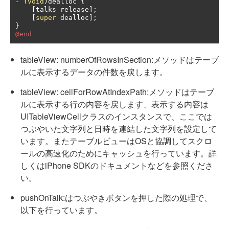
-
(
void
)
dealloc 
{
[
talks release
];
[
super
 dealloc
];
}
@end
tableView: numberOfRowsInSection:メソッドはテーブ
ルに表示するデータの件数を戻します。
tableView: cellForRowAtIndexPath:メソッドはテーブ
ルに表示する行の内容を戻します、表示する内容は
UITableViewCellクラスのインスタンスで、ここでは
つぶやいた文字列と日時を連結した文字列を設定して
います。またテーブルビューはOSと協調してスクロ
ールの高速化のためにキャッシュを行っています。詳
しくはiPhone SDKのドキュメントなどを参照くださ
い。
pushOnTalk:はつぶやきボタンを押した際の処理で、
以下を行っています。