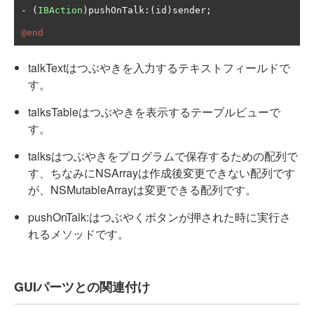
-
(
IBAction
)
pushOnTalk
:(
id
)
sender
;
@end
talkTextはつぶやきを入力するテキストフィールドで
す。
talksTableはつぶやきを表示するテーブルビューで
す。
talksはつぶやきをプログラムで保存するための配列で
す、ちなみにNSArrayは作成後変更できない配列です
が、NSMutableArrayは変更できる配列です。
pushOnTalk:はつぶやくボタンが押された時に実行さ
れるメソッドです。
GUIパーツとの関連付け