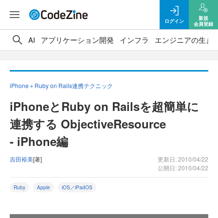
新規
ログイン
会員登録
AI
アプリケーション開発
インフラ
エンジニアの生き
iPhone＋Ruby on Rails連携テクニック
iPhoneとRuby on Railsを超簡単に
連携する ObjectiveResource
- iPhone編
吉田裕美
[著]
更新日: 2010/04/22
公開日: 2010/04/22
Ruby
Apple
iOS／iPadOS