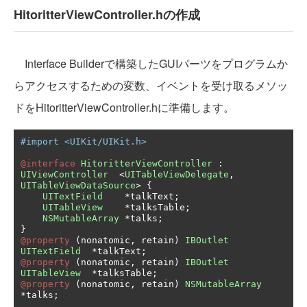
HitoritterViewController.hの作成
Interface Builderで構築したGUIパーツをプログラムか
らアクセスするための変数、イベントを受け取るメソッ
ドをHitoritterViewController.hに準備します。
#import <UIKit/UIKit.h>
@interface
HitoritterViewController
:
UIViewController
<
UITableViewDelegate
,
UITableViewDataSource
>
{
UITextField
*
talkText
;
UITableView
*
talksTable
;
NSMutableArray
*
talks
;
}
@property
(
nonatomic
,
 retain
)
IBOutlet
UITextField
*
talkText
;
@property
(
nonatomic
,
 retain
)
IBOutlet
UITableView
*
talksTable
;
@property
(
nonatomic
,
 retain
)
NSMutableArray
*
talks
;