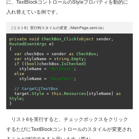
に、TextBlockコントロールのStyleプロパティを動的に
入れ替えている例です。
［リスト6］実行時スタイルの変更（MainPage.xaml.cs）
private
void
CheckBox_Click
(
object
 sender
,
RoutedEventArgs
 e
)
{
var
 checkBox 
=
 sender 
as
CheckBox
;
var
 styleName 
=
string
.
Empty
;
if
((
bool
)
checkBox
.
IsChecked
)
    styleName 
=
"BoldText"
;
else
    styleName 
=
"BaseText"
;
// targetはTextBox
  target
.
Style
=
this
.
Resources
[
styleName
]
as
Style
;
}
リスト6を実行すると、チェックボックスをクリック
するたびにTextBlockコントロールのスタイルが変更され
ることが確認できると思います（図4）。