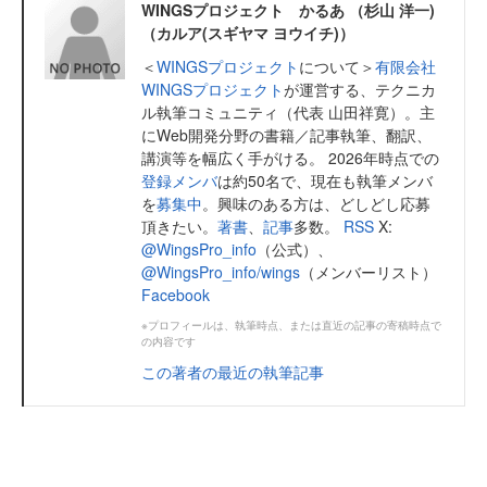
WINGSプロジェクト かるあ （杉山 洋一)
（カルア(スギヤマ ヨウイチ)）
＜
WINGSプロジェクト
について＞
有限会社
WINGSプロジェクト
が運営する、テクニカ
ル執筆コミュニティ（代表 山田祥寛）。主
にWeb開発分野の書籍／記事執筆、翻訳、
講演等を幅広く手がける。 2026年時点での
登録メンバ
は約50名で、現在も執筆メンバ
を
募集中
。興味のある方は、どしどし応募
頂きたい。
著書
、
記事
多数。
RSS
X:
@WingsPro_info
（公式）、
@WingsPro_info/wings
（メンバーリスト）
Facebook
※プロフィールは、執筆時点、または直近の記事の寄稿時点で
の内容です
この著者の最近の執筆記事