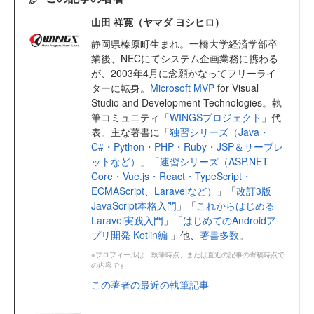
山田 祥寛（ヤマダ ヨシヒロ）
静岡県榛原町生まれ。一橋大学経済学部卒
業後、NECにてシステム企画業務に携わる
が、2003年4月に念願かなってフリーライ
ターに転身。
Microsoft MVP
for Visual
Studio and Development Technologies。執
筆コミュニティ「
WINGSプロジェクト
」代
表。主な著書に「
独習シリーズ（Java・
C#・Python・PHP・Ruby・JSP＆サーブレ
ットなど）
」「
速習シリーズ（ASP.NET
Core・Vue.js・React・TypeScript・
ECMAScript、Laravelなど）
」「
改訂3版
JavaScript本格入門
」「
これからはじめる
Laravel実践入門
」「
はじめてのAndroidア
プリ開発 Kotlin編
」他、
著書多数
。
※プロフィールは、執筆時点、または直近の記事の寄稿時点で
の内容です
この著者の最近の執筆記事