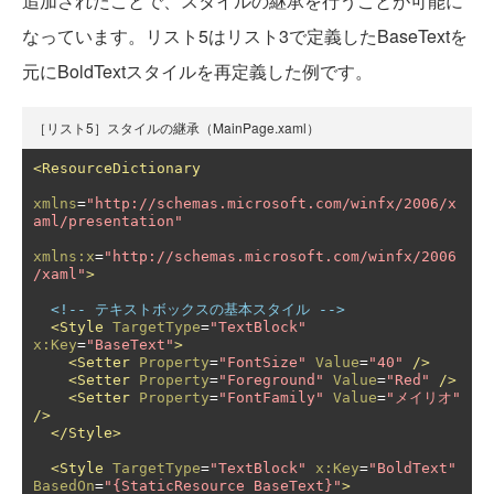
追加されたことで、スタイルの継承を行うことが可能に
なっています。リスト5はリスト3で定義したBaseTextを
元にBoldTextスタイルを再定義した例です。
［リスト5］スタイルの継承（MainPage.xaml）
<ResourceDictionary
xmlns
=
"http://schemas.microsoft.com/winfx/2006/x
aml/presentation"
xmlns:x
=
"http://schemas.microsoft.com/winfx/2006
/xaml"
>
<!-- テキストボックスの基本スタイル -->
<Style
TargetType
=
"TextBlock"
x:Key
=
"BaseText"
>
<Setter
Property
=
"FontSize"
Value
=
"40"
/>
<Setter
Property
=
"Foreground"
Value
=
"Red"
/>
<Setter
Property
=
"FontFamily"
Value
=
"メイリオ"
/>
</Style>
<Style
TargetType
=
"TextBlock"
x:Key
=
"BoldText"
BasedOn
=
"{StaticResource BaseText}"
>