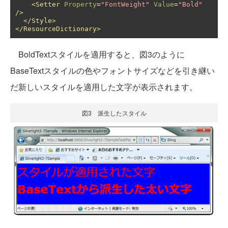
<Setter
Property
=
"FontWeight"
Value
=
"Bold"
/>
</Style>
</ResourceDictionary>
BoldTextスタイルを適用すると、図3のように
BaseTextスタイルの色やフォントサイズなどを引き継い
だ新しいスタイルを適用した文字が表示されます。
図3 派生したスタイル