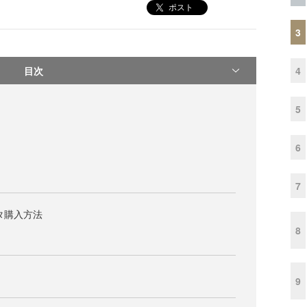
ポスト
3
目次
4
5
6
7
ータ購入方法
8
9