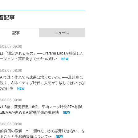
着記事
記事
ニュース
/08/07 09:00
は「測定されるもの」──Grafana Labsが検証した
エージェント実用化までの6つの疑い
NEW
/08/07 08:00
AIで速く作れても成果は増えないのか──及川卓也
説く、AIネイティブ時代に人間が手放してはいけな
つの仕事
NEW
/08/06 09:00
数1.6倍、変更行数1.8倍、平均マージ時間37%削減
ABEMAが進めるAI駆動開発の現在地
NEW
/08/06 08:00
的負債の誤解 〜「測れないから説明できない」を
ることと認知的負債について〜
NEW