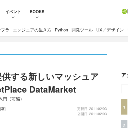
イベント
BOOKS
ンフラ
エンジニアの生き方
Python
開発ツール
UX／デザイン
reが提供する新しいマッシュア
ア
lace DataMarket
rket入門（前編）
1
0
[著]
更新日: 2011/02/03
公開日: 2011/02/03
2