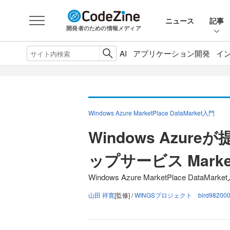
ニュース
記事
開発者のための情報メディア
AI
アプリケーション開発
イ
Windows Azure MarketPlace DataMarket入門
Windows Azu
ップサービス MarketP
Windows Azure MarketPlace DataMa
山田 祥寛
[監修] /
WINGSプロジェクト bird98200