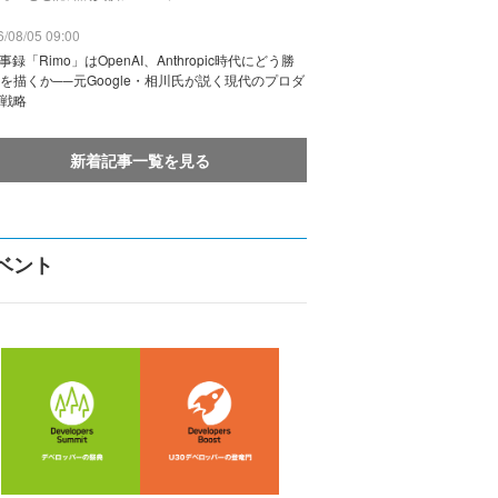
/08/05 09:00
議事録「Rimo」はOpenAI、Anthropic時代にどう勝
を描くか──元Google・相川氏が説く現代のプロダ
戦略
新着記事一覧を見る
ベント