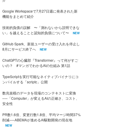
Google Workspaceで7月27日週に発表された新
機能をまとめて紹介
技術的負債の誤解 〜「測れないから説明できな
い」を越えることと認知的負債について〜
NEW
GitHub Spark、新規ユーザーの受け入れを停止し
8月にサービス終了へ
NEW
ChatGPTの心臓部『Transformer』って何がすご
いの？ #マンガでわかるAIの仕組み 第1話
TypeScriptを実行可能なネイティブバイナリにコ
ンパイルする「scriptc」公開
数兆規模のデータを現場のコンテキストに変換
──「Computer」が変えるAIの正確さ、コスト、
安全性
PR数1.6倍、変更行数1.8倍、平均マージ時間37%
削減──ABEMAが進めるAI駆動開発の現在地
NEW