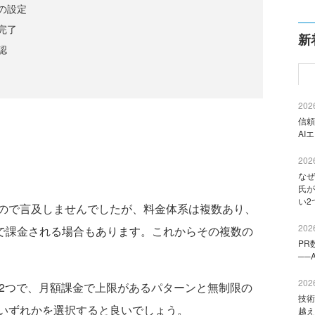
の設定
完了
新
認
2026
信頼
AI
2026
なぜ
氏が
い2
ので言及しませんでしたが、料金体系は複数あり、
2026
することで課金される場合もあります。これからその複数の
PR
──
2026
ンは2つで、月額課金で上限があるパターンと無制限の
技術
いずれかを選択すると良いでしょう。
越え