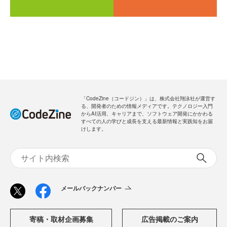
「CodeZine（コードジン）」は、株式会社翔泳社が運営す
る、開発者のための情報メディアです。テクノロジー入門
からAI活用、キャリアまで、ソフトウェア開発にかかわる
すべての人の学びと成長を支える最新情報と実践知をお届
けします。
メールバックナンバー
寄稿・取材企画募集
広告掲載のご案内