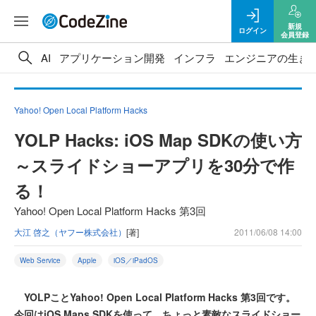
新規
ログイン
会員登録
AI
アプリケーション開発
インフラ
エンジニアの生き
Yahoo! Open Local Platform Hacks
YOLP Hacks: iOS Map SDKの使い方
～スライドショーアプリを30分で作
る！
Yahoo! Open Local Platform Hacks 第3回
大江 啓之（ヤフー株式会社）
[著]
2011/06/08 14:00
Web Service
Apple
iOS／iPadOS
YOLPことYahoo! Open Local Platform Hacks 第3回です。
今回はiOS Maps SDKを使って、ちょっと素敵なスライドショー